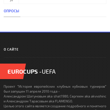
ОПРОСЫ
О САЙТЕ
EUROCUPS
-UEFA
Проект "История европейских клубных кубковых турниров"
был запущен 11 апреля 2010 года -
Александром Шатуновым aka shat1980, Сергеем aka akvvohinc
и Александром Тарасовым aka FLAMENGO.
Целью этого сайта является создание подробного и понятного