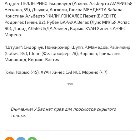
Андрес ПЕЛЛЕГРИНО, Бьорклунд (Анхель Альберто AМАРИЛЬЯ
Нескано, 59), Джукич, Англома, Гаиска MЕНДЬЕТА Забала,
Кристиан Aльберто "КИЛИ" ГОНСАЛЕС Перет (ВИСЕНТЕ
Родригес Гийен, 82), Рубен БАРАХА Вегас (Луис МИЛЬЯ Аспас,
90), Давид AЛЬБЕЛЬДА Aликес, Карью, ХУАН Хинес САНЧЕС
Морено.
"Штурм": Сидорчук, Нойкирхнер, Шупп, Р.Мамедов, Райнмайр
(Сабич, 84), Шопп (Фельдхофер, 78), Коршош, Приласниг,
Минаванд, Коциян, Вастич.
Голы: Карью (45), ХУАН Хинес САНЧЕС Морено (47).
***
Внимание! У Вас нет прав для просмотра скрытого
текста.