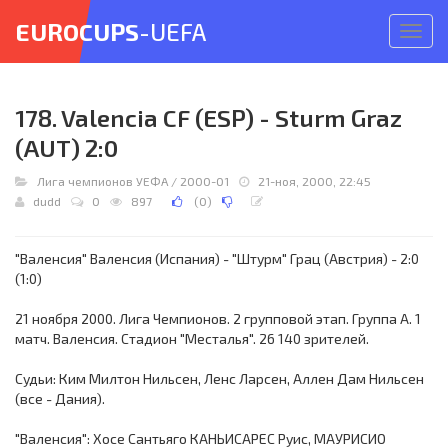
EUROCUPS
-UEFA
Откр
меню
178. Valencia CF (ESP) - Sturm Graz
(AUT) 2:0
Лига чемпионов УЕФА
/
2000-01
21-ноя, 2000, 22:45
dudd
0
897
(
0
)
"Валенсия" Валенсия (Испания) - "Штурм" Грац (Австрия) - 2:0
(1:0)
21 ноября 2000. Лига Чемпионов. 2 групповой этап. Группа А. 1
матч. Валенсия. Стадион "Месталья". 26 140 зрителей.
Судьи: Ким Милтон Нильсен, Ленс Ларсен, Аллен Дам Нильсен
(все - Дания).
"Валенсия": Хосе Сантьяго КАНЬИСАРЕС Руис, MАУРИСИО