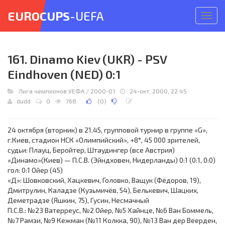
EUROCUPS
-UEFA
Откр
меню
161. Dinamo Kiev (UKR) - PSV
Eindhoven (NED) 0:1
Лига чемпионов УЕФА
/
2000-01
24-окт, 2000, 22:45
dudd
0
768
(
0
)
24 октября (вторник) в 21.45, групповой турнир в группе «G»,
г.Киев, стадион НСК «Олимпийский», +8°, 45 000 зрителей,
судьи: Плауц, Беройтер, Штаудингер (все Австрия)
«Динамо»(Киев) — П.С.В. (Эйндховен, Нидерланды) 0:1 (0:1, 0:0)
гол: 0:1 Ойер (45)
«Д»: Шовковский, Хацкевич, Головко, Ващук (Фёдоров, 19),
Дмитрулин, Каладзе (Кузьмичёв, 54), Белькевич, Шацких,
Деметрадзе (Яшкин, 75), Гусин, Несмачный
П.С.В.: №23 Ватерреус, №2 Ойер, №5 Хайнце, №6 Ван Боммель,
№7 Рамзи, №9 Кежман (№11 Колкка, 90), №13 Ван дер Веерден,