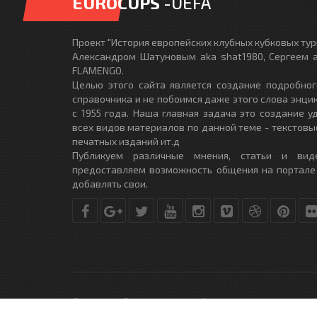
EUROCUPS
-UEFA
Проект "История европейских клубных кубковых турн
Александром Шатуновым aka shat1980, Сергеем a
FLAMENGO.
Целью этого сайта является создание подробног
справочника и не побоимся даже этого слова энци
с 1955 года. Наша главная задача это создание 
всех видов материалов по данной теме - текстовы
печатных изданий ит.д
Публикуем различные мнения, статьи и вид
предоставляем возможность общения на портале
добавлять свои.
© Copyright © 2010-2017. Разработано студией
DLE-THEME.