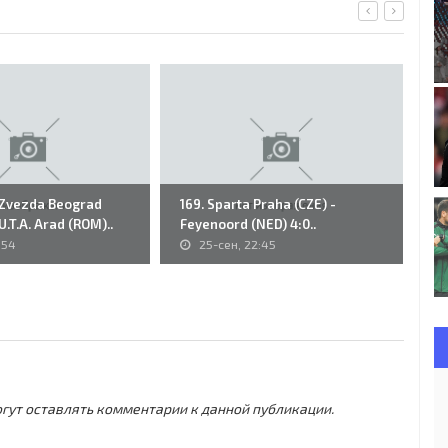
a Zvezda Beograd
169. Sparta Praha (CZE) -
Ca
 U.T.A. Arad (ROM)..
Feyenoord (NED) 4:0..
Ha
:54
25-сен, 22:45
могут оставлять комментарии к данной публикации.