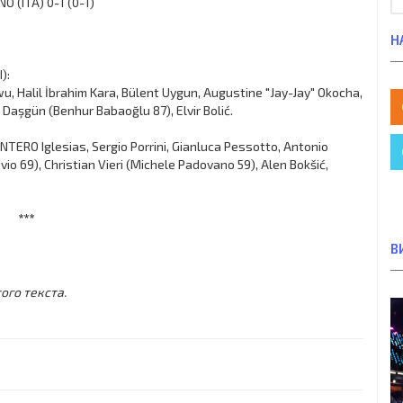
O (ITA) 0-1 (0-1)
Н
):
u, Halil İbrahim Kara, Bülent Uygun, Augustine "Jay-Jay" Okocha,
 Daşgün (Benhur Babaoğlu 87), Elvir Bolić.
TERO Iglesias, Sergio Porrini, Gianluca Pessotto, Antonio
io 69), Christian Vieri (Michele Padovano 59), Alen Bokšić,
***
В
ого текста.