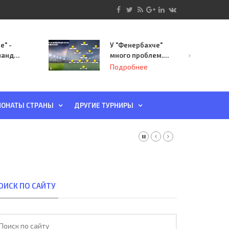
е" -
У "Фенербахче"
манда
много проблем.
инает
Но он опасен для
Подробнее
й-офф
"Зенита"
ы
ОНАТЫ СТРАНЫ
ДРУГИЕ ТУРНИРЫ
ОИСК ПО САЙТУ