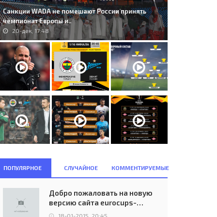
Санкции WADA не помешают России принять
чемпионат Европы и..
20-дек, 17:48
stilla C.F. Madrid (ESP) - West
262. FC Utrecht (NED) - Celtic FC
m United F.C. London..
(SCO) 4:0..
17-сен, 12:52
26-авг, 22:30
ПОПУЛЯРНОЕ
СЛУЧАЙНОЕ
КОММЕНТИРУЕМЫЕ
Добро пожаловать на новую
версию сайта eurocups-
uefa.ru
18-01-2015, 20:45