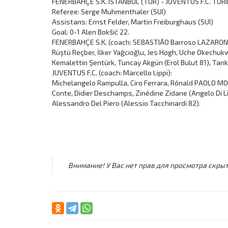
FENERBAHÇE S.K. ISTANBUL (TUR) - JUVENTUS F.C. TORIN
Referee: Serge Muhmenthaler (SUI)
Assistans: Ernst Felder, Martin Freiburghaus (SUI)
Goal: 0-1 Alen Bokšić 22.
FENERBAHÇE S.K. (coach: SEBASTIÃO Barroso LAZARONI
Rüştü Reçber, İlker Yağcıoğlu, Jes Høgh, Uche Okechukw
Kemalettin Şentürk, Tuncay Akgün (Erol Bulut 81), Tarık
JUVENTUS F.C. (coach: Marcello Lippi):
Michelangelo Rampulla, Ciro Ferrara, Rónald PAOLO MON
Conte, Didier Deschamps, Zinédine Zidane (Angelo Di Liv
Alessandro Del Piero (Alessio Tacchinardi 82).
Внимание! У Вас нет прав для просмотра скрыт