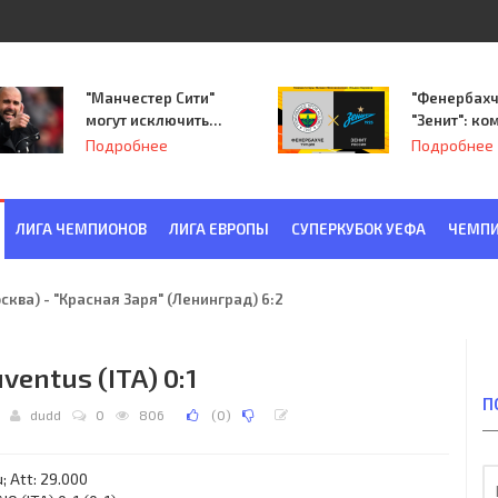
"Манчестер Сити"
"Фенербахч
могут исключить
"Зенит": ко
из Лиги
Семака нач
Подробнее
Подробнее
чемпионов.
путь в пле
Лиги Европ
ЛИГА ЧЕМПИОНОВ
ЛИГА ЕВРОПЫ
СУПЕРКУБОК УЕФА
ЧЕМПИ
ква) - "Красная Заря" (Ленинград) 6:2
ventus (ITA) 0:1
П
dudd
0
806
(
0
)
; Att: 29.000