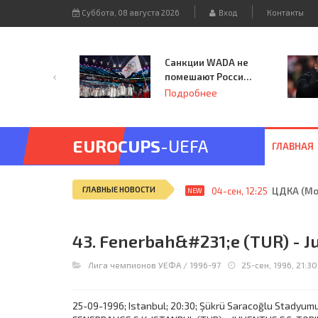
Суббота, 08 августа 2026
Вход
Контакты
Санкции WADA не
помешают России
принять
Подробнее
чемпионат
Европы и финал
Лиги чемпионов.
EUROCUPS
-UEFA
ГЛАВНАЯ
ГЛАВНЫЕ НОВОСТИ
04-сен, 12:25
ЦДКА (Мос
NEW
43. Fenerbah&#231;e (TUR) - Ju
Лига чемпионов УЕФА
/
1996-97
25-сен, 1996, 21:30
25-09-1996; Istanbul; 20:30; Şükrü Saracoğlu Stadyumu