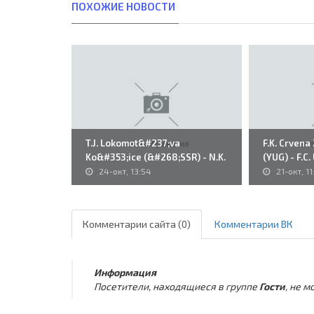
ПОХОЖИЕ НОВОСТИ
T.J. Lokomot&#237;va
F.K. Crven
Ko&#353;ice (&#268;SSR) - N.K.
(YUG) - F.C.
Rijeka..
24-окт, 13:54
21-окт, 11
Комментарии сайта (0)
Комментарии ВК
Информация
Посетители, находящиеся в группе
Гости
, не 