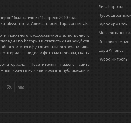
Лига Европы
Кубок Европейс
иров" был запущен 11 апреля 2010 года -
ka akvvohinc и Александром Тарасовым aka
Кубок Ярмарок
Межконтинентал
о и понятного русскоязычного электронного
клопедии по Истории и статистики еврокубков
История чемпио
удобного и многофункционального хранилища
Copa America
е материалы, видео и фото материалы, сканы
Кубок Митропы
еоматериалы. Посетителям нашего сайта
 – вы можете комментировать публикации и
RU
- All Rights Reserved.