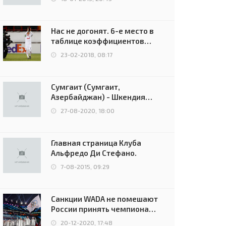
Нас не догонят. 6-е место в
таблице коэффициентов
УЕФА остаётся за Россией
23-02-2018, 08:17
Сумгаит (Сумгаит,
Азербайджан) - Шкендия
(Тетово, Северная
27-08-2020, 18:00
Македония) - 0:2 (0:0)
Главная страница Клуба
Альфредо Ди Стефано.
7-08-2015, 09:29
Санкции WADA не помешают
России принять чемпионат
Европы и финал Лиги
20-12-2020, 17:48