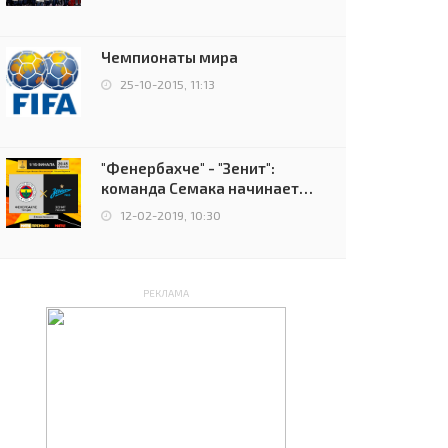
чемпионов.
Чемпионаты мира
25-10-2015, 11:13
"Фенербахче" - "Зенит":
команда Семака начинает
путь в плей-офф Лиги
12-02-2019, 10:30
Европы
РЕКЛАМА