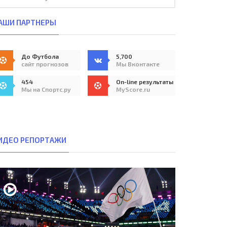
АШИ ПАРТНЕРЫ
До Футбола
5,700
сайт прогнозов
Мы Вконтакте
454
On-line результаты
Мы на Спортс.ру
MyScore.ru
ИДЕО РЕПОРТАЖИ