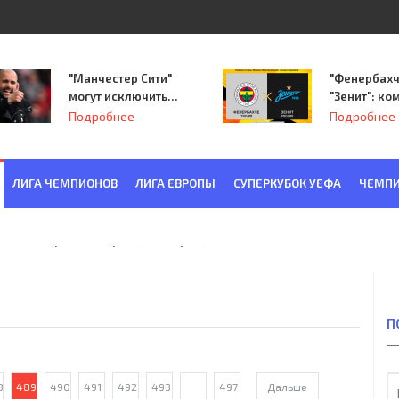
"Манчестер Сити"
"Фенербахч
могут исключить
"Зенит": ко
из Лиги
Семака нач
Подробнее
Подробнее
чемпионов.
путь в пле
Лиги Европ
ЛИГА ЧЕМПИОНОВ
ЛИГА ЕВРОПЫ
СУПЕРКУБОК УЕФА
ЧЕМПИ
ква) - "Красная Заря" (Ленинград) 6:2
П
8
489
490
491
492
493
...
497
Дальше