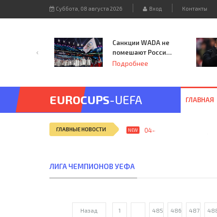
Суббота, 08 августа 2026
Вход
Контакты
Санкции WADA не
помешают России
принять
Подробнее
чемпионат
Европы и финал
Лиги чемпионов.
EUROCUPS
-UEFA
ГЛАВНАЯ
ГЛАВНЫЕ НОВОСТИ
04-сен, 12:25
ЦДКА (Мос
NEW
ЛИГА ЧЕМПИОНОВ УЕФА
Назад
1
...
485
486
487
48