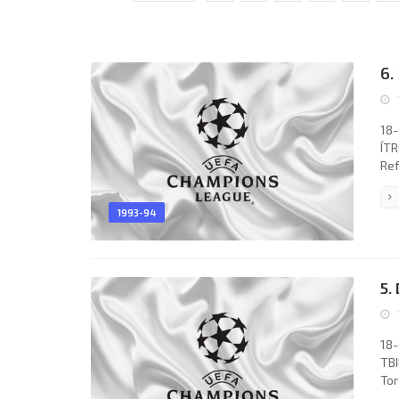
6.
18-
ÍTR
Ref
Ken
Les
1993-94
Adž
Ola
5.
18-
TBI
Tor
Goa