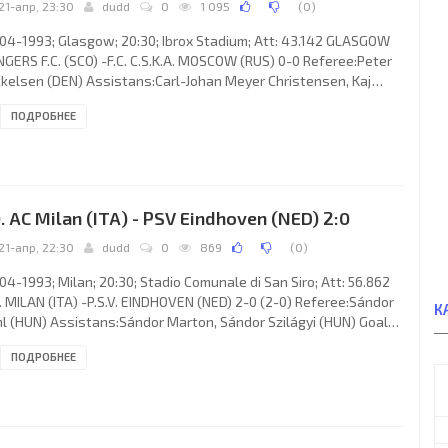
21-апр, 23:30
dudd
0
1 095
(
0
)
04-1993; Glasgow; 20:30; Ibrox Stadium; Att: 43.142 GLASGOW
GERS F.C. (SCO) -F.C. C.S.K.A. MOSCOW (RUS) 0-0 Referee:Peter
kelsen (DEN) Assistans:Carl-Johan Meyer Christensen, Kaj
ergaard (DEN) GLASGOW RANGERS F.C. (coach: Walter Ferguson
ПОДРОБНЕЕ
th): Andy Goram, Stuart McCall, Davie Robertson, Richard
gh, DaveMcPherson, John Brown, Trevor Steven (Gary
wegan 83), Ian Ferguson, Ally McCoist, Ian Durrant, Pieter
stra. F.C. C.S.K.A. (coach: Gennady Kostylev): Evgeny Plotnikov,
. AC Milan (ITA) - PSV Eindhoven (NED) 2:0
21-апр, 22:30
dudd
0
869
(
0
)
04-1993; Milan; 20:30; Stadio Comunale di San Siro; Att: 56.862
. MILAN (ITA) -P.S.V. EINDHOVEN (NED) 2-0 (2-0) Referee:Sándor
К
l (HUN) Assistans:Sándor Marton, Sándor Szilágyi (HUN) Goals:
 Marco Simone 05; 2-0 Marco Simone 19. A.C. MILAN (coach: Fabio
ПОДРОБНЕЕ
ello): Carlo Cudicini, Stefano Nava, Paolo Maldini, Alessandro
tacurta, Enzo Gambaro, Roberto Donadoni, Fernando De Napoli,
nimir Boban, Alberigo Evani, Dejan Savićević, Marco Simone
niele Massaro 32). P.S.V. (coach: Hans