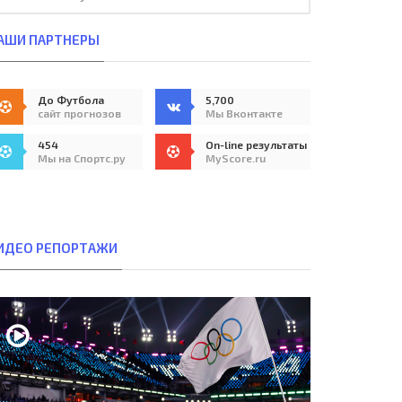
АШИ ПАРТНЕРЫ
До Футбола
5,700
сайт прогнозов
Мы Вконтакте
454
On-line результаты
Мы на Спортс.ру
MyScore.ru
ИДЕО РЕПОРТАЖИ