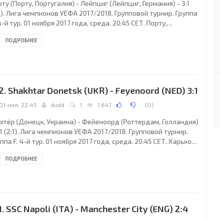
ту (Порту, Португалия) - Лейпциг (Лейпциг, Германия) - 3:1
0). Лига чемпионов УЕФА 2017/2018. Групповой турнир. Группа
4-й тур. 01 ноября 2017 года, среда. 20:45 СЕТ. Порту,
тугалия. Облачно. +16°C. Стадион Драгау. 41616 зрителей (83
ПОДРОБНЕЕ
при вместимости 50399). Главный арбитр: Овидиу Хацеган
рад, Румыния). Ассистенты: Октавьян Шовре (Румыния),
бастьян Георге (Сучава, Румыния). Резервный арбитр: Адриан
ду Гингуляк (Бухарест, Румыния). Дополнительные
систенты арбитра: Иштван
2. Shakhtar Donetsk (UKR) - Feyenoord (NED) 3:1
01-ноя, 22:45
dudd
1
1 647
(
0
)
хтёр (Донецк, Украина) - Фейеноорд (Роттердам, Голландия)
:1 (2:1). Лига чемпионов УЕФА 2017/2018. Групповой турнир.
ппа F. 4-й тур. 01 ноября 2017 года, среда. 20:45 СЕТ. Харьков,
аина. Облачно. +1°C. Стадион Металлист. 24570 зрителей (61
ПОДРОБНЕЕ
при вместимости 40003). Главный арбитр: Анастасиос
диропулос (Греция). Ассистенты: Полихронис Костарас
реция), Лазарос Димитриадис (Греция). Резервный арбитр:
мианос Эфтимиадис (Греция). Дополнительные ассистенты
битра: Хараламбос
1. SSC Napoli (ITA) - Manchester City (ENG) 2:4