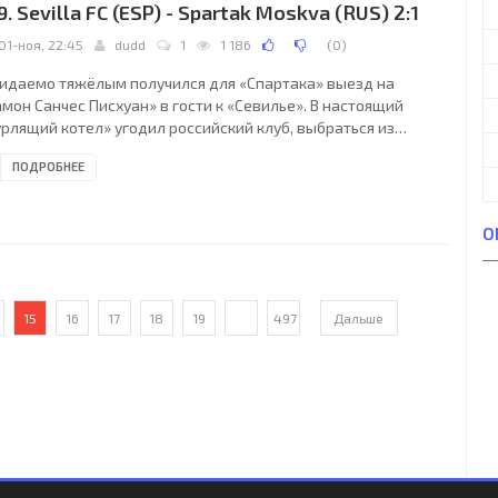
9. Sevilla FC (ESP) - Spartak Moskva (RUS) 2:1
01-ноя, 22:45
dudd
1
1 186
(
0
)
идаемо тяжёлым получился для «Спартака» выезд на
мон Санчес Писхуан» в гости к «Севилье». В настоящий
урлящий котел» угодил российский клуб, выбраться из
орого у него толком не получилось. Очень слабо смотрелась
ПОДРОБНЕЕ
манда Массимо Карреры на протяжении большей части
динка. Севилья (Севилья, Испания) - Спартак (Москва,
сия) - 2:1 (1:0). Лига чемпионов УЕФА 2017/2018. Групповой
О
нир. Группа E. 4-й тур. 01 ноября 2017 года, среда. 20:45 СЕТ.
вилья, Испания. Переменная облачность.
15
16
17
18
19
...
497
Дальше