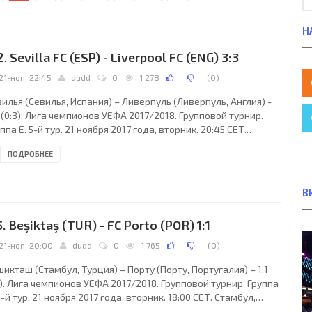
Н
2. Sevilla FC (ESP) - Liverpool FC (ENG) 3:3
21-ноя, 22:45
dudd
0
1 278
(
0
)
илья (Севилья, Испания) – Ливерпуль (Ливерпуль, Англия) -
 (0:3). Лига чемпионов УЕФА 2017/2018. Групповой турнир.
ппа E. 5-й тур. 21 ноября 2017 года, вторник. 20:45 СЕТ.
илья, Испания. Ясно. +18°C. Стадион Рамон Санчес Писхуан.
ПОДРОБНЕЕ
495 зрителей (87 % при вместимости 45500). Главный арбитр:
ликс Брих (Мюнхен, Германия). Ассистенты: Марк Борш
ёнхенгладбах, Германия), Штефан Лупп (Цоссен, Германия).
В
зервный арбитр: Ян Зайдель (Хеннигсдорф, Германия).
полнительные ассистенты
5. Beşiktaş (TUR) - FC Porto (POR) 1:1
21-ноя, 20:00
dudd
0
1 765
(
0
)
икташ (Стамбул, Турция) – Порту (Порту, Португалия) – 1:1
1). Лига чемпионов УЕФА 2017/2018. Групповой турнир. Группа
5-й тур. 21 ноября 2017 года, вторник. 18:00 СЕТ. Стамбул,
ция. Ясно. +8°C. Стадион Водафон Арена. 36919 зрителей (85