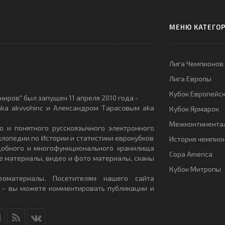
МЕНЮ КАТЕГО
Лига Чемпионов
Лига Европы
Кубок Европейс
иров" был запущен 11 апреля 2010 года -
ka akvvohinc и Александром Тарасовым aka
Кубок Ярмарок
Межконтинентал
о и понятного русскоязычного электронного
клопедии по Истории и статистики еврокубков
История чемпио
удобного и многофункционального хранилища
Copa America
е материалы, видео и фото материалы, сканы
Кубок Митропы
еоматериалы. Посетителям нашего сайта
 – вы можете комментировать публикации и