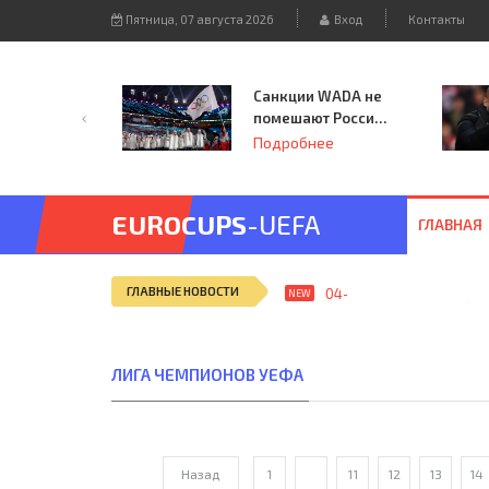
Пятница, 07 августа 2026
Вход
Контакты
Санкции WADA не
помешают России
принять
Подробнее
чемпионат
Европы и финал
Лиги чемпионов.
EUROCUPS
-UEFA
ГЛАВНАЯ
ГЛАВНЫЕ НОВОСТИ
04-сен, 12:25
ЦДКА (Мос
NEW
ЛИГА ЧЕМПИОНОВ УЕФА
Назад
1
...
11
12
13
14