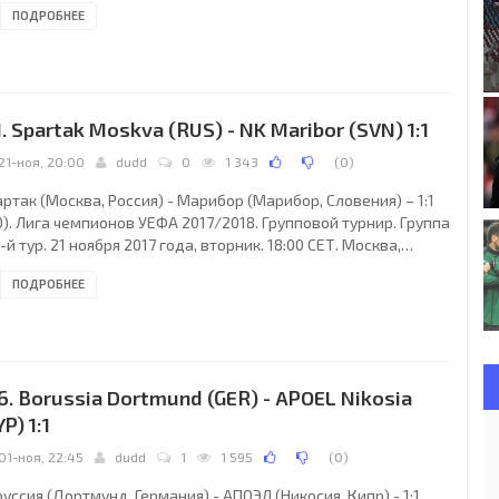
ПОДРОБНЕЕ
при вместимости 43500). Главный арбитр: Матеу Лаос
ленсия, Испания). Ассистенты: Пау Себрьян Девис (Испания),
берто Диас Перес Дель Паломар (Испания). Резервный
битр: Диего Барберо Севилья (Испания). Дополнительные
систенты арбитра: Карлос
1. Spartak Moskva (RUS) - NK Maribor (SVN) 1:1
21-ноя, 20:00
dudd
0
1 343
(
0
)
ртак (Москва, Россия) - Марибор (Марибор, Словения) – 1:1
0). Лига чемпионов УЕФА 2017/2018. Групповой турнир. Группа
5-й тур. 21 ноября 2017 года, вторник. 18:00 СЕТ. Москва,
сия. Снег. 0°C. Стадион Открытие Арена. 42920 зрителей (95
ПОДРОБНЕЕ
при вместимости 45360). Главный арбитр: Уильям Коллам
еллсхилл, Шотландия). Ассистенты: Дэвид Макгичи
отландия), Фрэнк Коннор (Шотландия). Резервный арбитр:
ги Поттер (Шотландия). Дополнительные ассистенты
битра: Бобби Мэдден, Джон Битон (оба
6. Borussia Dortmund (GER) - APOEL Nikosia
YP) 1:1
01-ноя, 22:45
dudd
1
1 595
(
0
)
уссия (Дортмунд, Германия) - АПОЭЛ (Никосия, Кипр) - 1:1