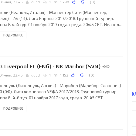
01-ноя, 22:45
dudd
1
1 290
(
0
)
поли (Неаполь, Италия) - Манчестер Сити (Манчестер,
лия) - 2:4 (1:1). Лига Европы 2017/2018. Групповой турнир.
ппа F. 4-й тур. 01 ноября 2017 года, среда. 20:45 СЕТ. Неаполь,
лия. Ясно. +13°C. Стадион Сан-Паоло. 44483 зрителя (74 %
ПОДРОБНЕЕ
и вместимости 60240). Главный арбитр: Феликс Брих
юнхен, Германия). Ассистенты: Марк Борш (Мёнхенгладбах,
рмания), Штефан Лупп (Цоссен, Германия). Резервный арбитр:
рко Ахмюллер (Бад-Фюссинг, Германия). Дополнительные
систенты арбитра: Бастиан
0. Liverpool FC (ENG) - NK Maribor (SVN) 3:0
01-ноя, 22:45
dudd
1
1 152
(
0
)
верпуль (Ливерпуль, Англия) - Марибор (Марибор, Словения)
:0 (0:0). Лига чемпионов УЕФА 2017/2018. Групповой турнир.
К
ппа E. 4-й тур. 01 ноября 2017 года, среда. 20:45 СЕТ.
верпуль, Англия. Переменная облачность. +10°C. Стадион
ПОДРОБНЕЕ
филд. 47957 зрителей (89 % при вместимости 54074).
авный арбитр: Иван Кружляк (Словакия). Ассистенты: Мартин
лко (Словакия), Томаш Сомолани (Словакия). Резервный
битр: Бранислав Ганцко (Словакия). Дополнительные
систенты арбитра: Петер Кралович, Филип