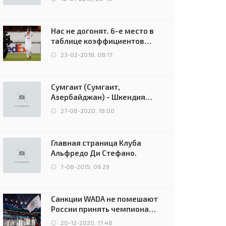
Нас не догонят. 6-е место в
таблице коэффициентов
УЕФА остаётся за Россией
23-02-2018, 08:17
Сумгаит (Сумгаит,
Азербайджан) - Шкендия
(Тетово, Северная
27-08-2020, 18:00
Македония) - 0:2 (0:0)
Главная страница Клуба
Альфредо Ди Стефано.
7-08-2015, 09:29
Санкции WADA не помешают
России принять чемпионат
Европы и финал Лиги
20-12-2020, 17:48