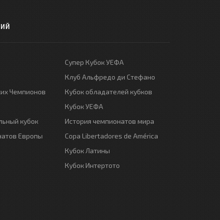
РИЙ
Супер Кубок УЕФА
Клуб Альфредо ди Стефано
ких Чемпионов
Кубок обладателей кубков
Кубок УЕФА
ьный кубок
История чемпионатов мира
натов Европы
Copa Libertadores de América
Кубок Латины
Кубок Интертото