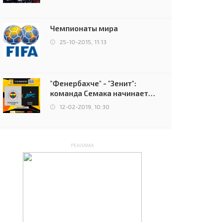
чемпионов.
Чемпионаты мира
25-10-2015, 11:13
"Фенербахче" - "Зенит":
команда Семака начинает
путь в плей-офф Лиги
12-02-2019, 10:30
Европы
РЕКЛАМА