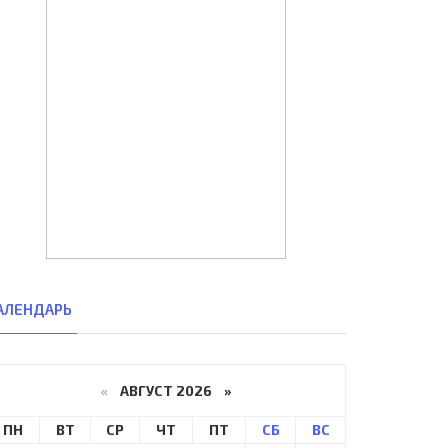
АЛЕНДАРЬ
«
АВГУСТ 2026 »
ПН
ВТ
СР
ЧТ
ПТ
СБ
ВС