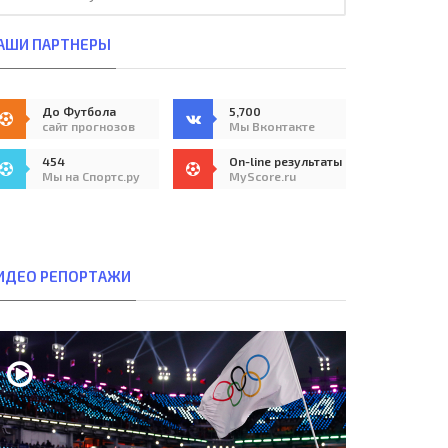
АШИ ПАРТНЕРЫ
До Футбола
5,700
сайт прогнозов
Мы Вконтакте
454
On-line результаты
Мы на Спортс.ру
MyScore.ru
ИДЕО РЕПОРТАЖИ