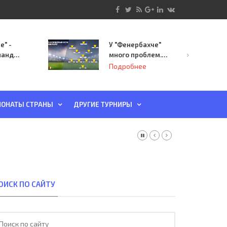
е" -
У "Фенербахче"
манда
много проблем.
инает
Но он опасен для
Подробнее
й-офф
"Зенита"
ы
ОНАТЫ СТРАНЫ
ДРУГИЕ ТУРНИРЫ
ОИСК ПО САЙТУ