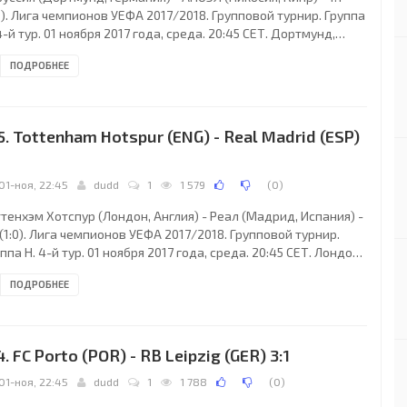
0). Лига чемпионов УЕФА 2017/2018. Групповой турнир. Группа
4-й тур. 01 ноября 2017 года, среда. 20:45 СЕТ. Дортмунд,
рмания. Переменная облачность. +10°C. Стадион Сигнал
ПОДРОБНЕЕ
уна Парк. 64500 зрителей (79 % при вместимости 81360).
авный арбитр: Матей Юг (Словения). Ассистенты: Матей
нич (Словения), Мануэл Видали (Словения). Резервный
битр: Томислав Поспех (Словения). Дополнительные
5. Tottenham Hotspur (ENG) - Real Madrid (ESP)
систенты арбитра: Раде Обренович, Деян
1
01-ноя, 22:45
dudd
1
1 579
(
0
)
тенхэм Хотспур (Лондон, Англия) - Реал (Мадрид, Испания) -
 (1:0). Лига чемпионов УЕФА 2017/2018. Групповой турнир.
ппа H. 4-й тур. 01 ноября 2017 года, среда. 20:45 СЕТ. Лондон,
лия. Ясно. +12°C. Стадион Уэмбли. 83782 зрителя (93 % при
ПОДРОБНЕЕ
естимости 90000). Главный арбитр: Джюнейт Чакыр
амбул, Турция). Ассистенты: Бахаттин Дуран (Стамбул,
ция), Тарык Онгун (Стамбул, Турция). Резервный арбитр:
стафа Эйисой (Стамбул, Турция). Дополнительные
4. FC Porto (POR) - RB Leipzig (GER) 3:1
систенты арбитра: Хюсейин Гечек,
01-ноя, 22:45
dudd
1
1 788
(
0
)