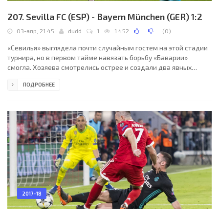
207. Sevilla FC (ESP) - Bayern München (GER) 1:2
03-апр, 21:45
dudd
1
1 452
(
0
)
«Севилья» выглядела почти случайным гостем на этой стадии
турнира, но в первом тайме навязать борьбу «Баварии»
смогла. Хозяева смотрелись острее и создали два явных
голевых момента. Один из них Сарабия реализовал. Однако
ПОДРОБНЕЕ
немцам повезло оперативно отыграться – Хесус Навас
неудачно блокировал удар Рибери, срезав мяч в свои ворота.
На перерыв команды ушли с равным счетом, а замены
сыграли на руку гостям. Видаль покинул поле вынужденно,
Бернат – потому что не справлялся с Сарабией. С Рафиньей и
2017-18