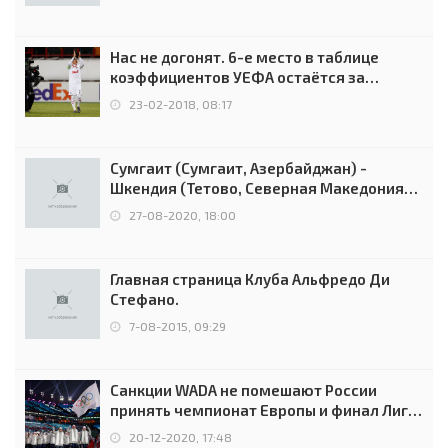
Нас не догонят. 6-е место в таблице
коэффициентов УЕФА остаётся за
Россией
23-02-2018, 08:17
Сумгаит (Сумгаит, Азербайджан) -
Шкендия (Тетово, Северная Македония) -
0:2 (0:0)
27-08-2020, 18:00
Главная страница Клуба Альфредо Ди
Стефано.
7-08-2015, 09:29
Санкции WADA не помешают России
принять чемпионат Европы и финал Лиги
чемпионов.
20-12-2020, 17:48