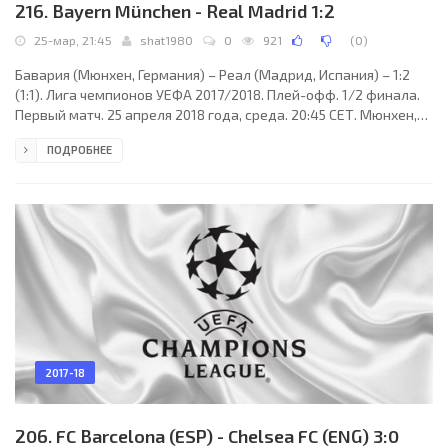
216. Bayern München - Real Madrid 1:2
25-мар, 21:45
shat1980
0
921
(
0
)
Бавария (Мюнхен, Германия) – Реал (Мадрид, Испания) – 1:2
(1:1). Лига чемпионов УЕФА 2017/2018. Плей-офф. 1/2 финала.
Первый матч. 25 апреля 2018 года, среда. 20:45 СЕТ. Мюнхен,
Германия. Облачно. +17°C. Стадион Альянц-Арена. 70000
ПОДРОБНЕЕ
зрителей (93 % при вместимости 75000). Главный арбитр:
Бьорн Куйперс (Олдензал, Голландия). Ассистенты: Сандер ван
Рукел (Олдензал, Голландия), Эрвин Зейнстра (Голландия).
Резервный арбитр: Харлес Схаап (Голландия).
Дополнительные помощники рефери: Пол ван Букел,
2017-18
206. FC Barcelona (ESP) - Chelsea FC (ENG) 3:0