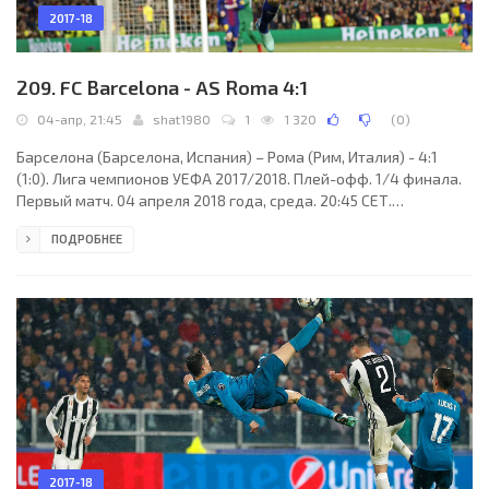
2017-18
209. FC Barcelona - AS Roma 4:1
04-апр, 21:45
shat1980
1
1 320
(
0
)
Барселона (Барселона, Испания) – Рома (Рим, Италия) - 4:1
(1:0). Лига чемпионов УЕФА 2017/2018. Плей-офф. 1/4 финала.
Первый матч. 04 апреля 2018 года, среда. 20:45 СЕТ.
Барселона, Испания. Ясно. +18°C. Стадион Камп Ноу. 90106
ПОДРОБНЕЕ
зрителей (91 % при вместимости 99354). Главный арбитр:
Данни Маккели (Дордрехт, Голландия). Ассистенты: Марио
Дикс (Голландия), Хессел Стегстра (Голландия). Резервный
арбитр: Ян де Врис (Голландия). Дополнительные ассистенты
арбитра: Кевин Блом, Камфус Йохем (оба -
2017-18