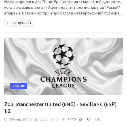
Не повторилась для "Шахтёра" история семилетней давности,
когда он, взяв верх в 1/8 финала Лиги чемпионов над "Ромой",
впервые в своей истории пробился в четвертьфинал турнира.
На этот раз дальше прошли римляне. Хотя всё вполне могло
ПОДРОБНЕЕ
сложиться для команды Паулу Фонсеки по-другому. Домашняя
победа в первом матче и великолепная игра во втором тайме
того поединка вдохнули уверенность в "горняков", и они
довольно быстро освоились на "Олимпико". До перерыва гости
хорошо держали мяч и мало что
2017-18
203. Manchester United (ENG) - Sevilla FC (ESP)
1:2
13-мар, 22:45
dudd
0
1 470
(
0
)