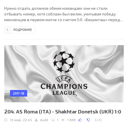
Нужно отдать должное обеим командам: они не стали
отбывать номер, хотя соблазн был велик, учитывая победу
мюнхенцев в первом матче со счетом 5:0. «Бешикташ» перед
своей публикой просто не мог играть халтурно после
ПОДРОБНЕЕ
унижения в Германии, поэтому старался изо всех сил
реабилитироваться. И «Бавария» поступила по-честному, не
выставив резервный состав, а сыграв в полную силу,
основными футболистами, которые выкладывались мощно и
не экономили силы в основном, хотя после второго гола
«Бавария» стала
2017-18
204. AS Roma (ITA) - Shakhtar Donetsk (UKR) 1:0
13-мар, 22:45
dudd
1
1 668
(
+1
)