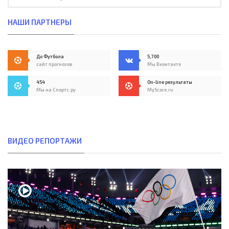
НАШИ ПАРТНЕРЫ
До Футбола
5,700
сайт прогнозов
Мы Вконтакте
454
On-line результаты
Мы на Спортс.ру
MyScore.ru
ВИДЕО РЕПОРТАЖИ