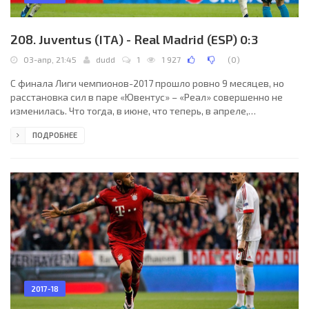
208. Juventus (ITA) - Real Madrid (ESP) 0:3
03-апр, 21:45
dudd
1
1 927
(
0
)
С финала Лиги чемпионов-2017 прошло ровно 9 месяцев, но
расстановка сил в паре «Ювентус» – «Реал» совершенно не
изменилась. Что тогда, в июне, что теперь, в апреле,
«сливочные» разгромили «Старую синьору», погрузив весь
ПОДРОБНЕЕ
Турин в грусть и тоску. Разница лишь в том, что в
кардиффском матче итальянцам удалось хотя бы забить один
гол. В домашней четвертьфинальной игре они не сделали и
этого. Три безответных мяча в ворота несчастного Буффона
сокрушили команду Массимилиано Аллегри и – сейчас уже
можно
2017-18