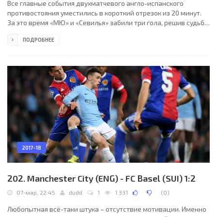
Все главные события двухматчевого англо-испанского
противостояния уместились в короткий отрезок из 20 минут.
За это время «МЮ» и «Севилья» забили три гола, решив судьбу
путёвки в следующий раунд Лиги чемпионов. Формально
ПОДРОБНЕЕ
выход андалусийцев в четвертьфинал, конечно, является
сенсацией. Но если говорить о том, что команды показывали
на поле в этих играх, то успех подопечных Винченцо Монтеллы
– закономерность, а не сюрприз. В обеих встречах севильцы
были острее, агрессивнее, креативнее. А «МЮ»
2017-18
202. Manchester City (ENG) - FC Basel (SUI) 1:2
07-мар, 22:45
dudd
1
1 331
(
0
)
Любопытная всё-таки штука – отсутствие мотивации. Именно