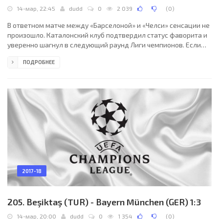
14-мар, 22:45
dudd
0
2 039
(
0
)
В ответном матче между «Барселоной» и «Челси» сенсации не
произошло. Каталонский клуб подтвердил статус фаворита и
уверенно шагнул в следующий раунд Лиги чемпионов. Если
исходить из итогового счёта, можно говорить о том, что
ПОДРОБНЕЕ
команда Эрнесто Вальверде выиграла легко. Это не совсем
так. Лондонцы неоднократно в течение встречи выдавали
достойные игровые отрезки, в ходе которых они вполне могли
забивать, но с реализацией голевых возможностей у
коллектива Антонио Конте возникли существенные
2017-18
205. Beşiktaş (TUR) - Bayern München (GER) 1:3
14-мар, 20:00
dudd
0
1 354
(
0
)