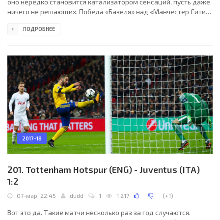
оно нередко становится катализатором сенсаций, пусть даже
ничего не решающих. Победа «Базеля» над «Манчестер Сити»
как раз из этого разряда. Швейцарцы могут гордиться собой,
ПОДРОБНЕЕ
поскольку смогли переиграть сильнейший, пожалуй, клуб
Европы, но в четвертьфинал идут англичане, о чём было
известно ещё две недели назад. Конечно, истории известны
случаи, когда победителем двухматчевого противостояния
становилась команда, уступившая в первой встрече
2017-18
201. Tottenham Hotspur (ENG) - Juventus (ITA)
1:2
07-мар, 22:45
dudd
1
1 217
(
+1
)
Вот это да. Такие матчи несколько раз за год случаются.