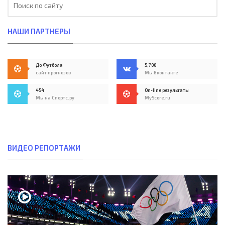
НАШИ ПАРТНЕРЫ
До Футбола
5,700
сайт прогнозов
Мы Вконтакте
454
On-line результаты
Мы на Спортс.ру
MyScore.ru
ВИДЕО РЕПОРТАЖИ