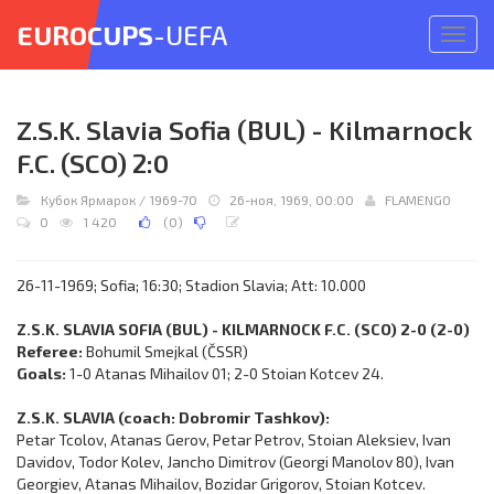
EUROCUPS
-UEFA
Откр
меню
Z.S.K. Slavia Sofia (BUL) - Kilmarnock
F.C. (SCO) 2:0
Кубок Ярмарок
/
1969-70
26-ноя, 1969, 00:00
FLAMENGO
0
1 420
(
0
)
26-11-1969; Sofia; 16:30; Stadion Slavia; Att: 10.000
Z.S.K. SLAVIA SOFIA (BUL) - KILMARNOCK F.C. (SCO) 2-0 (2-0)
Referee:
Bohumil Smejkal (ČSSR)
Goals:
1-0 Atanas Mihailov 01; 2-0 Stoian Kotcev 24.
Z.S.K. SLAVIA (coach: Dobromir Tashkov):
Petar Tcolov, Atanas Gerov, Petar Petrov, Stoian Aleksiev, Ivan
Davidov, Todor Kolev, Jancho Dimitrov (Georgi Manolov 80), Ivan
Georgiev, Atanas Mihailov, Bozidar Grigorov, Stoian Kotcev.