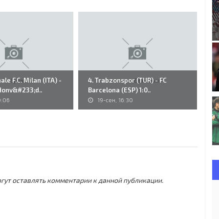
le F.C. Milan (ITA) -
4. Trabzonspor (TUR) - FC
P&
Honv&#233;d..
Barcelona (ESP) 1:0..
(H
0:06
19-сен, 16:30
могут оставлять комментарии к данной публикации.