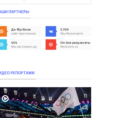
АШИ ПАРТНЕРЫ
До Футбола
5,700
сайт прогнозов
Мы Вконтакте
454
On-line результаты
Мы на Спортс.ру
MyScore.ru
ИДЕО РЕПОРТАЖИ