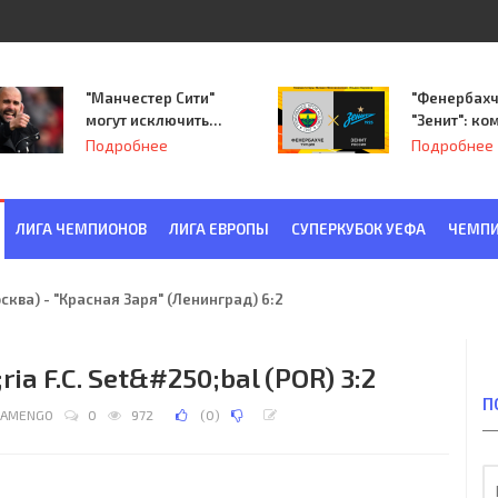
"Манчестер Сити"
"Фенербахч
могут исключить
"Зенит": ко
из Лиги
Семака нач
Подробнее
Подробнее
чемпионов.
путь в пле
Лиги Европ
ЛИГА ЧЕМПИОНОВ
ЛИГА ЕВРОПЫ
СУПЕРКУБОК УЕФА
ЧЕМПИ
ква) - "Красная Заря" (Ленинград) 6:2
;ria F.C. Set&#250;bal (POR) 3:2
П
LAMENGO
0
972
(
0
)