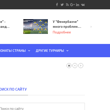
е" -
У "Фенербахче"
манда
много проблем.
инает
Но он опасен для
Подробнее
й-офф
"Зенита"
ы
ОНАТЫ СТРАНЫ
ДРУГИЕ ТУРНИРЫ
ОИСК ПО САЙТУ