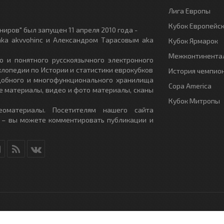
Лига Европы
Кубок Европейс
иров" был запущен 11 апреля 2010 года -
ka akvvohinc и Александром Тарасовым aka
Кубок Ярмарок
Межконтинентал
о и понятного русскоязычного электронного
клопедии по Истории и статистики еврокубков
История чемпио
удобного и многофункционального хранилища
Copa America
е материалы, видео и фото материалы, сканы
Кубок Митропы
еоматериалы. Посетителям нашего сайта
 – вы можете комментировать публикации и
RU
- All Rights Reserved.