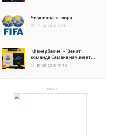
чемпионов.
Чемпионаты мира
25-10-2015, 11:13
"Фенербахче" - "Зенит":
команда Семака начинает
путь в плей-офф Лиги
12-02-2019, 10:30
Европы
РЕКЛАМА