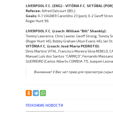
LIVERPOOL F.C. (ENG) - VITÓRIA F.C. SETÚBAL (POR)
Referee:
Alfred Delcourt (BEL)
Goals:
0-1 VAGNER Canotilho 23 (pen); 0-2 Geoff Strong
Roger Hunt 90.
LIVERPOOL F.C. (coach: William “Bill” Shankly):
Tommy Lawrence, Chris Lawler, Geoff Strong, Tommy Sm
(Roger Hunt 46), Bobby Graham (Alun Evans 46), Ian S
VITÓRIA F.C. (coach: José Maria PEDROTO):
Dinis Martins VITAL, Francisco Moreira Silva REBELO,
Manuel Luís dos Santos “CARRIÇO”, Fernando Massano 
GUERREIRO (Carlos Alberto CORREIA 77), Joaquim Leon
Внимание! У Вас нет прав для просмотра скрыт
ПОХОЖИЕ НОВОСТИ