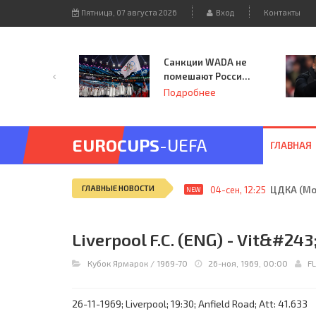
Пятница, 07 августа 2026
Вход
Контакты
Санкции WADA не
помешают России
принять
Подробнее
чемпионат
Европы и финал
Лиги чемпионов.
EUROCUPS
-UEFA
ГЛАВНАЯ
ГЛАВНЫЕ НОВОСТИ
04-сен, 12:25
ЦДКА (Мос
NEW
Liverpool F.C. (ENG) - Vit&#243
Кубок Ярмарок
/
1969-70
26-ноя, 1969, 00:00
F
26-11-1969; Liverpool; 19:30; Anfield Road; Att: 41.633