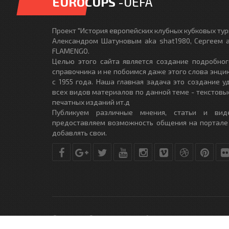
EUROCUPS
-UEFA
Проект "История европейских клубных кубковых турн
Александром Шатуновым aka shat1980, Сергеем a
FLAMENGO.
Целью этого сайта является создание подробног
справочника и не побоимся даже этого слова энци
с 1955 года. Наша главная задача это создание 
всех видов материалов по данной теме - текстовы
печатных изданий ит.д
Публикуем различные мнения, статьи и вид
предоставляем возможность общения на портале
добавлять свои.
© Copyright © 2010-2017. Разработано студией
DLE-THEME.