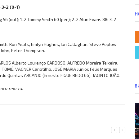
 3-2 (0-1)
Н
 56 (out); 1-2 Tommy Smith 60 (pen); 2-2 Alun Evans 88; 3-2
ith, Ron Yeats, Emlyn Hughes, Ian Callaghan, Steve Peplow
t.John, Peter Thompson.
 CARLOS Alberto Lourenço CARDOSO, ALFREDO Moreira Teixeira,
TOMÉ, VAGNER Canotilho, JOSÉ MARIA Júnior, Félix Marques
ardo Quintas ARCANJO (Ernesto FIGUEIREDO 66), JACINTO JOÃO.
В
ого текста.