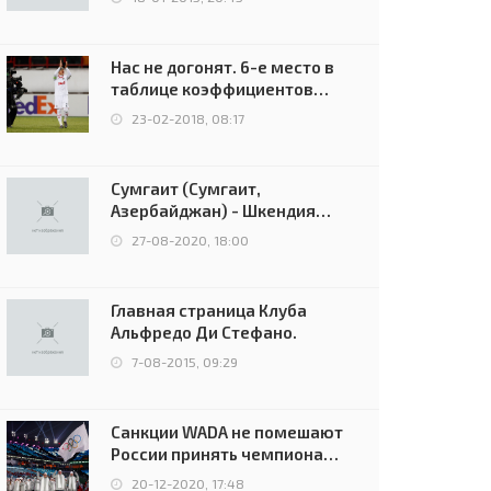
Нас не догонят. 6-е место в
таблице коэффициентов
УЕФА остаётся за Россией
23-02-2018, 08:17
Сумгаит (Сумгаит,
Азербайджан) - Шкендия
(Тетово, Северная
27-08-2020, 18:00
Македония) - 0:2 (0:0)
Главная страница Клуба
Альфредо Ди Стефано.
7-08-2015, 09:29
Санкции WADA не помешают
России принять чемпионат
Европы и финал Лиги
20-12-2020, 17:48