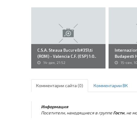
C.S.A. Steaua Bucure&#351;ti
Internaziona
(ROM) - Valencia C.F. (ESP) 1:0..
Budapesti 
14-дек, 21:52
15-сен, 1
Комментарии сайта (0)
Комментарии ВК
Информация
Посетители, находящиеся в группе
Гости
, не 