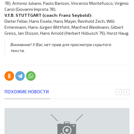
78), Antonio Juliano, Paolo Barison, Vincenzo Montefusco, Virginio
Canzi (Giovanni Improta 78).
V.f.B. STUTTGART (coach: Franz Seybold):
Dieter Feller, Hans Eisele, Hans Mayer, Reinhold Zech, Willi
Entenmann, Hans-Jürgen Wittfoht, Manfred Weidmann, Gilbert
Gress, Jan Olsson, Hans Arnold (Herbert Höbusch 79), Horst Haug.
Внимание! У Вас нет прав для просмотра скрытого
текста.
ПОХОЖИЕ НОВОСТИ