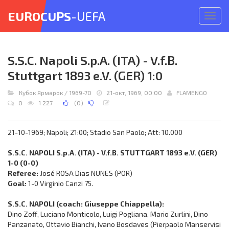
EUROCUPS
-UEFA
Откр
меню
S.S.C. Napoli S.p.A. (ITA) - V.f.B.
Stuttgart 1893 e.V. (GER) 1:0
Кубок Ярмарок
/
1969-70
21-окт, 1969, 00:00
FLAMENGO
0
1 227
(
0
)
21-10-1969; Napoli; 21:00; Stadio San Paolo; Att: 10.000
S.S.C. NAPOLI S.p.A. (ITA) - V.f.B. STUTTGART 1893 e.V. (GER)
1-0 (0-0)
Referee:
José ROSA Dias NUNES (POR)
Goal:
1-0 Virginio Canzi 75.
S.S.C. NAPOLI (coach: Giuseppe Chiappella):
Dino Zoff, Luciano Monticolo, Luigi Pogliana, Mario Zurlini, Dino
Panzanato, Ottavio Bianchi, Ivano Bosdaves (Pierpaolo Manservisi