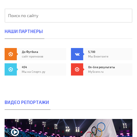
НАШИ ПАРТНЕРЫ
До Футбола
5,700
сайт прогнозов
Мы Вконтакте
454
On-line результаты
Мы на Спортс.ру
MyScore.ru
ВИДЕО РЕПОРТАЖИ