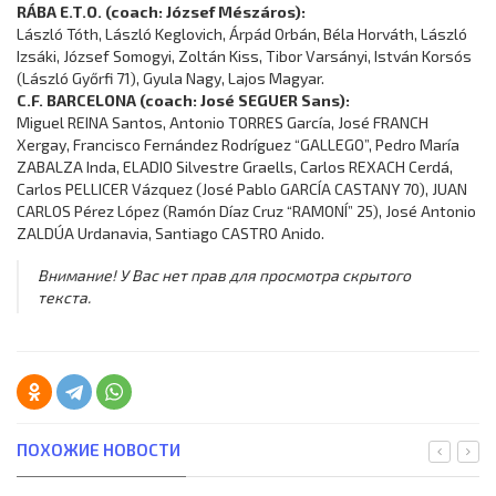
RÁBA E.T.O. (coach: József Mészáros):
László Tóth, László Keglovich, Árpád Orbán, Béla Horváth, László
Izsáki, József Somogyi, Zoltán Kiss, Tibor Varsányi, István Korsós
(László Győrfi 71), Gyula Nagy, Lajos Magyar.
C.F. BARCELONA (coach: José SEGUER Sans):
Miguel REINA Santos, Antonio TORRES García, José FRANCH
Xergay, Francisco Fernández Rodríguez “GALLEGO”, Pedro María
ZABALZA Inda, ELADIO Silvestre Graells, Carlos REXACH Cerdá,
Carlos PELLICER Vázquez (José Pablo GARCÍA CASTANY 70), JUAN
CARLOS Pérez López (Ramón Díaz Cruz “RAMONÍ” 25), José Antonio
ZALDÚA Urdanavia, Santiago CASTRO Anido.
Внимание! У Вас нет прав для просмотра скрытого
текста.
ПОХОЖИЕ НОВОСТИ