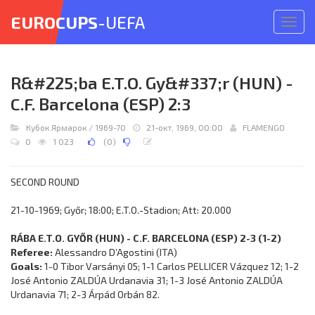
EUROCUPS
-UEFA
Откр
меню
R&#225;ba E.T.O. Gy&#337;r (HUN) -
C.F. Barcelona (ESP) 2:3
Кубок Ярмарок
/
1969-70
21-окт, 1969, 00:00
FLAMENGO
0
1 023
(
0
)
SECOND ROUND
21-10-1969; Győr; 18:00; E.T.O.-Stadion; Att: 20.000
RÁBA E.T.O. GYŐR (HUN) - C.F. BARCELONA (ESP) 2-3 (1-2)
Referee:
Alessandro D’Agostini (ITA)
Goals:
1-0 Tibor Varsányi 05; 1-1 Carlos PELLICER Vázquez 12; 1-2
José Antonio ZALDÚA Urdanavia 31; 1-3 José Antonio ZALDÚA
Urdanavia 71; 2-3 Árpád Orbán 82.