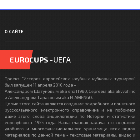
О САЙТЕ
EUROCUPS
-UEFA
Проект "История европейских клубных кубковых турниров"
был запущен 11 апреля 2010 года -
Александром Шатуновым aka shat1980, Сергеем aka akvvohinc
и Александром Тарасовым aka FLAMENGO.
Целью этого сайта является создание подробного и понятного
русскоязычного электронного справочника и не побоимся
даже этого слова энциклопедии по Истории и статистики
еврокубков с 1955 года. Наша главная задача это создание
удобного и многофункционального хранилища всех видов
материалов по данной теме - текстовые материалы, видео и