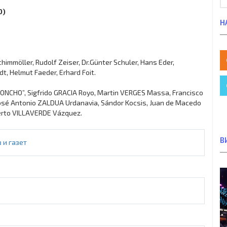
0)
Н
immöller, Rudolf Zeiser, Dr.Günter Schuler, Hans Eder,
, Helmut Faeder, Erhard Foit.
FONCHO”, Sigfrido GRACIA Royo, Martin VERGES Massa, Francisco
José Antonio ZALDUA Urdanavia, Sándor Kocsis, Juan de Macedo
erto VILLAVERDE Vázquez.
В
 и газет