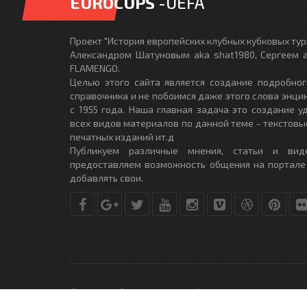
EUROCUPS
-UEFA
Проект "История европейских клубных кубковых турн
Александром Шатуновым aka shat1980, Сергеем a
FLAMENGO.
Целью этого сайта является создание подробног
справочника и не побоимся даже этого слова энци
с 1955 года. Наша главная задача это создание 
всех видов материалов по данной теме - текстовы
печатных изданий ит.д
Публикуем различные мнения, статьи и вид
предоставляем возможность общения на портале
добавлять свои.
© Copyright © 2010-2017. Разработано студией
DLE-THEME.