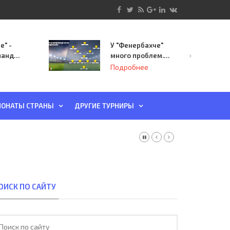
е" -
У "Фенербахче"
манда
много проблем.
инает
Но он опасен для
Подробнее
й-офф
"Зенита"
ы
ОНАТЫ СТРАНЫ
ДРУГИЕ ТУРНИРЫ
ОИСК ПО САЙТУ