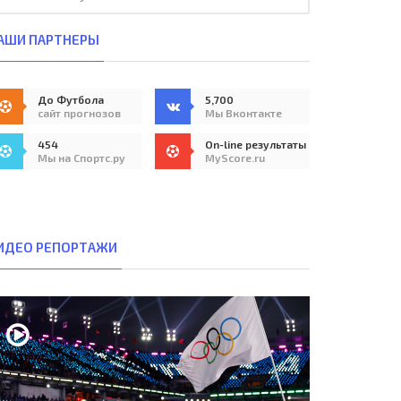
АШИ ПАРТНЕРЫ
До Футбола
5,700
сайт прогнозов
Мы Вконтакте
454
On-line результаты
Мы на Спортс.ру
MyScore.ru
ИДЕО РЕПОРТАЖИ