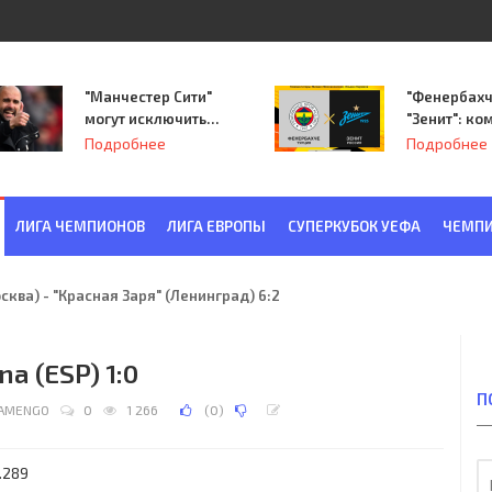
"Манчестер Сити"
"Фенербахч
могут исключить
"Зенит": ко
из Лиги
Семака нач
Подробнее
Подробнее
чемпионов.
путь в пле
Лиги Европ
ЛИГА ЧЕМПИОНОВ
ЛИГА ЕВРОПЫ
СУПЕРКУБОК УЕФА
ЧЕМПИ
ква) - "Красная Заря" (Ленинград) 6:2
na (ESP) 1:0
П
AMENGO
0
1 266
(
0
)
0.289