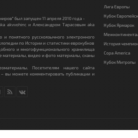
Лига Европы
Кубок Европейс
иров" был запущен 11 апреля 2010 года -
ka akvvohinc и Александром Тарасовым aka
Кубок Ярмарок
Межконтинентал
о и понятного русскоязычного электронного
клопедии по Истории и статистики еврокубков
История чемпио
удобного и многофункционального хранилища
Copa America
е материалы, видео и фото материалы, сканы
Кубок Митропы
еоматериалы. Посетителям нашего сайта
 – вы можете комментировать публикации и
RU
- All Rights Reserved.