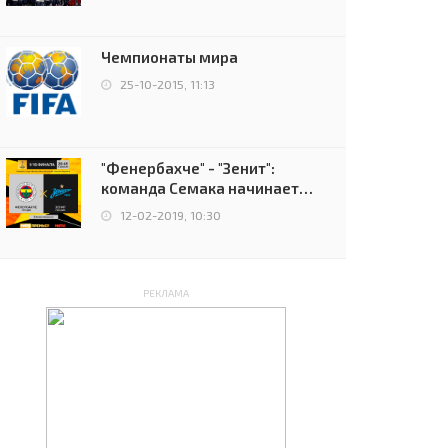
чемпионов.
Чемпионаты мира
25-10-2015, 11:13
"Фенербахче" - "Зенит":
команда Семака начинает
путь в плей-офф Лиги
12-02-2019, 10:30
Европы
РЕКЛАМА