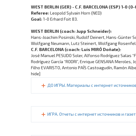
WEST BERLIN (GER) - C.F. BARCELONA (ESP) 1-0 (0-
Referee:
Leopold Sylvain Horn (NED)
Goal:
1-0 Erhard Foit 83.
WEST BERLIN (coach: Jupp Schneider):
Hans-Joachim Posinski, Rudolf Deinert, Hans-Günter Sch
Wolfgang Neumann, Lutz Steinert, Wolfgang Rosenfeldt
C.F. BARCELONA (coach: Luis MIRÓ Doñate):
José Manuel PESUDO Soler, Alfonso Rodríguez Salas “
Rodríguez García “RODRI”, Enrique GENSANA Meroles, 
Filho EVARISTO, Antonio PAÍS Castoagudín, Ramón Alb
hide]
ДО ИГРЫ. Материалы с интернет источников
ИГРА. Отчеты с интернет источников и газет