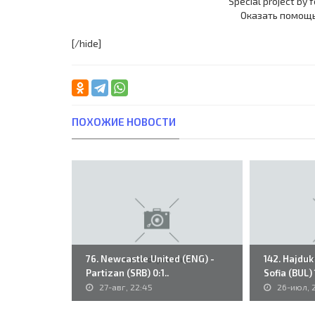
Special project by 
Оказать помощ
[/hide]
ПОХОЖИЕ НОВОСТИ
76. Newcastle United (ENG) -
142. Hajduk 
Partizan (SRB) 0:1..
Sofia (BUL) 1
27-авг, 22:45
26-июл, 