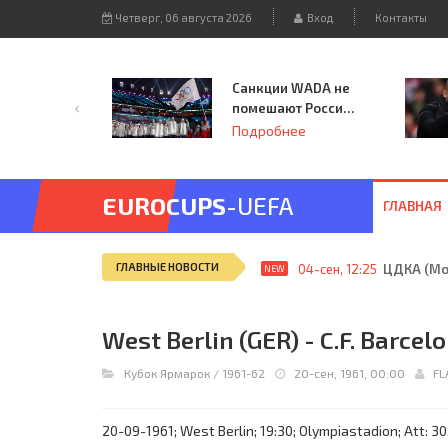
Четверг, 06 августа 2026
Вход
Контакты
Санкции WADA не
помешают России
принять
Подробнее
чемпионат
Европы и финал
Лиги чемпионов.
EUROCUPS
-UEFA
ГЛАВНАЯ
ГЛАВНЫЕ НОВОСТИ
04-сен, 12:25
ЦДКА (Мос
NEW
West Berlin (GER) - C.F. Barcelo
Кубок Ярмарок
/
1961-62
20-сен, 1961, 00:00
FL
20-09-1961; West Berlin; 19:30; Olympiastadion; Att: 3