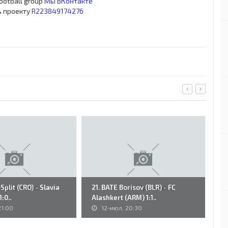
football group
Мы ВКонтакте
ь проекту
R223849174276
Split (CRO) - Slavia
21. BATE Borisov (BLR) - FC
№
:0..
Alashkert (ARM) 1:1..
1:
21:00
12-июл, 20:30