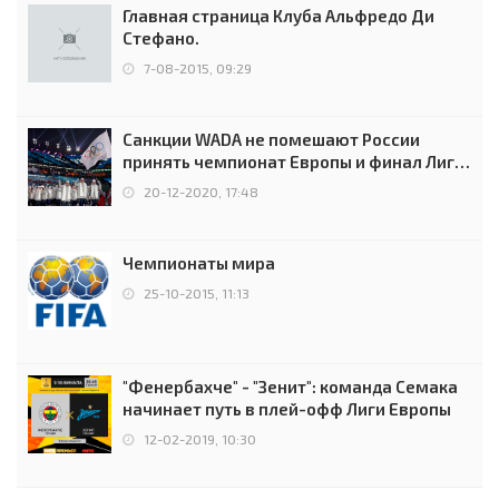
Главная страница Клуба Альфредо Ди
Стефано.
7-08-2015, 09:29
Санкции WADA не помешают России
принять чемпионат Европы и финал Лиги
чемпионов.
20-12-2020, 17:48
Чемпионаты мира
25-10-2015, 11:13
"Фенербахче" - "Зенит": команда Семака
начинает путь в плей-офф Лиги Европы
12-02-2019, 10:30