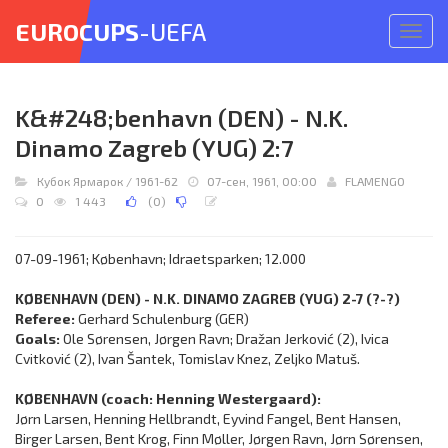
EUROCUPS
-UEFA
Откр
меню
K&#248;benhavn (DEN) - N.K.
Dinamo Zagreb (YUG) 2:7
Кубок Ярмарок
/
1961-62
07-сен, 1961, 00:00
FLAMENGO
0
1 443
(
0
)
07-09-1961; København; Idraetsparken; 12.000
KØBENHAVN (DEN) - N.K. DINAMO ZAGREB (YUG) 2-7 (?-?)
Referee:
Gerhard Schulenburg (GER)
Goals:
Ole Sørensen, Jørgen Ravn; Dražan Jerković (2), Ivica
Cvitković (2), Ivan Šantek, Tomislav Knez, Zeljko Matuš.
KØBENHAVN (coach: Henning Westergaard):
Jørn Larsen, Henning Hellbrandt, Eyvind Fangel, Bent Hansen,
Birger Larsen, Bent Krog, Finn Møller, Jørgen Ravn, Jørn Sørensen,