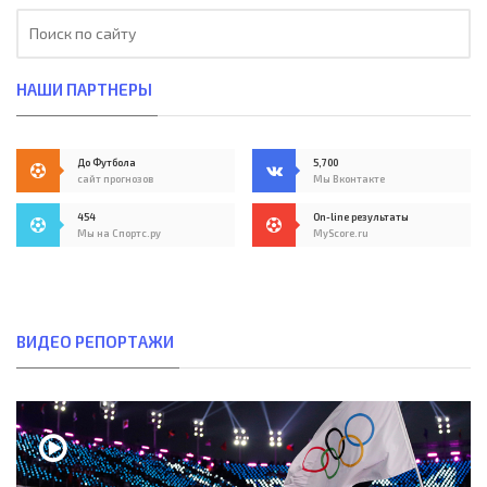
НАШИ ПАРТНЕРЫ
До Футбола
5,700
сайт прогнозов
Мы Вконтакте
454
On-line результаты
Мы на Спортс.ру
MyScore.ru
ВИДЕО РЕПОРТАЖИ