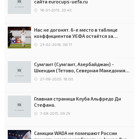
сайта eurocups-uefa.ru
18-01-2015, 20:45
Нас не догонят. 6-е место в таблице
коэффициентов УЕФА остаётся за
Россией
23-02-2018, 08:17
Сумгаит (Сумгаит, Азербайджан) -
Шкендия (Тетово, Северная Македония) -
0:2 (0:0)
27-08-2020, 18:00
Главная страница Клуба Альфредо Ди
Стефано.
7-08-2015, 09:29
Санкции WADA не помешают России