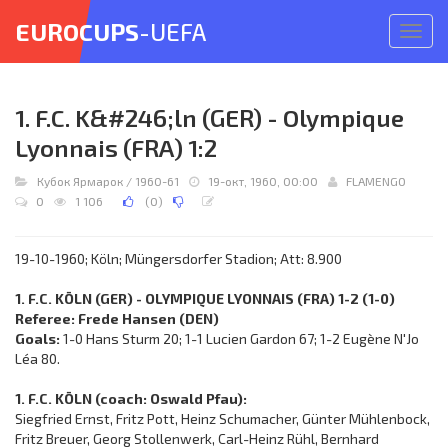
EUROCUPS
-UEFA
Откр
меню
1. F.C. K&#246;ln (GER) - Olympique
Lyonnais (FRA) 1:2
Кубок Ярмарок
/
1960-61
19-окт, 1960, 00:00
FLAMENGO
0
1 106
(
0
)
19-10-1960; Köln; Müngersdorfer Stadion; Att: 8.900
1. F.C. KÖLN (GER) - OLYMPIQUE LYONNAIS (FRA) 1-2 (1-0)
Referee: Frede Hansen (DEN)
Goals:
1-0 Hans Sturm 20; 1-1 Lucien Gardon 67; 1-2 Eugène N'Jo
Léa 80.
1. F.C. KÖLN (coach: Oswald Pfau):
Siegfried Ernst, Fritz Pott, Heinz Schumacher, Günter Mühlenbock,
Fritz Breuer, Georg Stollenwerk, Carl-Heinz Rühl, Bernhard