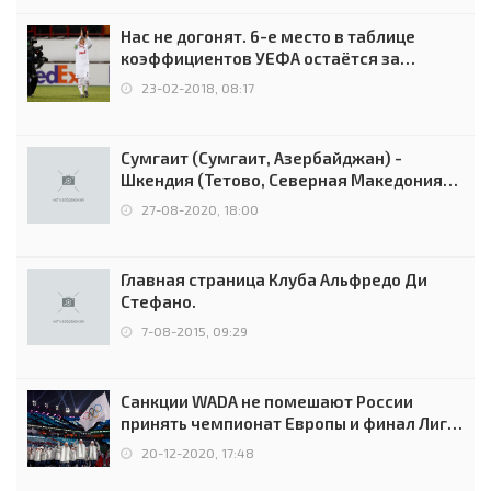
Нас не догонят. 6-е место в таблице
коэффициентов УЕФА остаётся за
Россией
23-02-2018, 08:17
Сумгаит (Сумгаит, Азербайджан) -
Шкендия (Тетово, Северная Македония) -
0:2 (0:0)
27-08-2020, 18:00
Главная страница Клуба Альфредо Ди
Стефано.
7-08-2015, 09:29
Санкции WADA не помешают России
принять чемпионат Европы и финал Лиги
чемпионов.
20-12-2020, 17:48