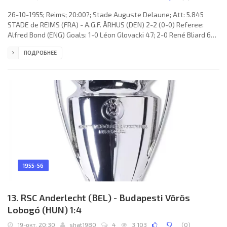
26-10-1955; Reims; 20:00?; Stade Auguste Delaune; Att: 5.845
STADE de REIMS (FRA) - A.G.F. ÅRHUS (DEN) 2-2 (0-0) Referee:
Alfred Bond (ENG) Goals: 1-0 Léon Glovacki 47; 2-0 René Bliard 60;
2-1 Erik Kuld Jensen 77; 2-2 Henning Bjerregaard 83. STADE de
ПОДРОБНЕЕ
REIMS (coach: Albert Batteux): 1. René Jacquet, 2. Robert Siatka, 3.
Robert Jonquet (c), 4. Raoul Giraudo, 5. Armand Penverne, 6.
Raymond Cicci, 7. Léon Glovacki, 8. Michel Leblond, 9. Raymond
Kopa, 10. René Bliard, 11. Jean Templin. A.G.F. ÅRHUS
1955-56
13. RSC Anderlecht (BEL) - Budapesti Vörös
Lobogó (HUN) 1:4
19-окт, 20:30
shat1980
4
3 103
(
0
)