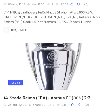
01-ноя, 16:15
shat1980
2
2 582
(
0
)
01-11-1955; Eindhoven; 14:15; Philips Stadion; Att: 8.000 P.S.V.
EINDHOVEN (NED) - S.K. RAPID WIEN (AUT) 1-0 (1-0) Referee: Aloïs
Smidts (BEL) Goal: 1-0 Piet Fransen 09. P.S.V. (coach: Ljubiša
Broćić): 1. Lieuwe Steiger, 3. Eugene Rensen, 4. Miel d'Hooghe, 2.
ПОДРОБНЕЕ
Roel Wiersma (с), 5. Toon Wouters, 8. Toon Brusselers, 6. Toon van
Esch, 7. Cor Smulders,9. Coen Dillen, 10. Piet Fransen, 11. Harry van
Elderen. S.K. RAPID (coach: Franz Wagner): 1. Walter Zeman, 2.
Josef Höltl, 3. Karl Gießer, 4. Franz
1955-56
14. Stade Reims (FRA) - Aarhus GF (DEN) 2:2
26-окт, 22:00
shat1980
3
2 817
(
0
)