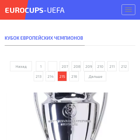
EUROCUPS
-UEFA
Откр
меню
КУБОК ЕВРОПЕЙСКИХ ЧЕМПИОНОВ
Назад
1
...
207
208
209
210
211
212
213
214
215
216
Дальше