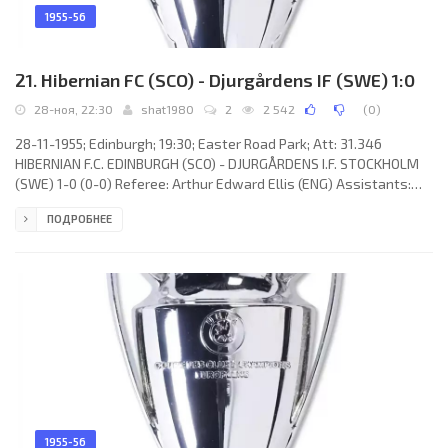
1955-56
21. Hibernian FC (SCO) - Djurgårdens IF (SWE) 1:0
28-ноя, 22:30
shat1980
2
2 542
(
0
)
28-11-1955; Edinburgh; 19:30; Easter Road Park; Att: 31.346
HIBERNIAN F.C. EDINBURGH (SCO) - DJURGÅRDENS I.F. STOCKHOLM
(SWE) 1-0 (0-0) Referee: Arthur Edward Ellis (ENG) Assistants:
Frank Ellis (ENG), Jimmy A. Cattlin (ENG) Goal: 1-0 Eddie Turnbull 70
ПОДРОБНЕЕ
(p). HIBERNIAN F.C. (coach: Hugh Shaw): 1. Tommy Yonger, 2. Willie
MacFarlane, 3. John Paterson, 4. James Thompson, 5. Jackie
Plenderleith, 6. Thomas Preston, 7. Gordon Smith (c), 8. Robert
Combe, 9. James Mulkerrin, 10. Eddie Turnbull, 11.
1955-56