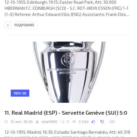
12-10-1955; Edinburgh; 19:15; Easter Road Park; Att: 30.000
HIBERNIAN F.C. EDINBURGH (SCO) - S.C. ROT-WEIß ESSEN (FRG) 1-1
(1-0) Referee: Arthur Edward Ellis (ENG) Assistants: Frank Ellis
(ENG), Jimmy A. Cattlin (ENG) Goals: 1-0 John Buchanan 05; 1-1 Fritz
ПОДРОБНЕЕ
Abromeit 90. HIBERNIAN F.C. (coach: Hugh Shaw): 1. Willie Adams, 2.
Willie MacFarlane, 3. John Paterson, 4. James Thompson, 5. Jackie
Plenderleith, 6. Thomas Preston, 7. John Buchanan, 10. Robert
Combe, 9. James Mulkerrin, 8. Eddie Turnbull
1955-56
11. Real Madrid (ESP) - Servette Genève (SUI) 5:0
12-окт, 18:30
shat1980
5
3 240
(
0
)
12-10-1955; Madrid; 16:30; Estadio Santiago Bernabéu; Att: 40.318