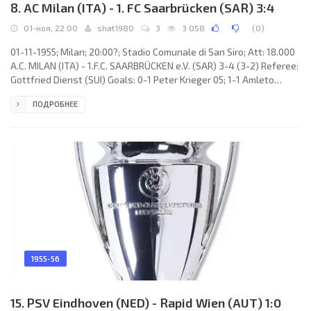
8. AC Milan (ITA) - 1. FC Saarbrücken (SAR) 3:4
01-ноя, 22:00
shat1980
3
3 058
(
0
)
01-11-1955; Milan; 20:00?; Stadio Comunale di San Siro; Att: 18.000
A.C. MILAN (ITA) - 1.F.C. SAARBRÜCKEN e.V. (SAR) 3-4 (3-2) Referee:
Gottfried Dienst (SUI) Goals: 0-1 Peter Krieger 05; 1-1 Amleto
Frignani 15; 2-1 Juan Alberto Schiaffino 33; 3-1 Giorgio dal Monte
ПОДРОБНЕЕ
37; 3-2 Waldemar Philippi 43; 3-3 Karl Schirra 67; 3-4 Herbert
Martin 69. A.C. MILAN (coach: Héctor «Ettori» PURICELLI): 1. Lorenzo
Buffon, 2. Cesare Maldini, 3. Francesco Zagatti, 4. Nils Liedholm
(c), 5. Gianfranco Ganzer, 6. Mario
1955-56
15. PSV Eindhoven (NED) - Rapid Wien (AUT) 1:0