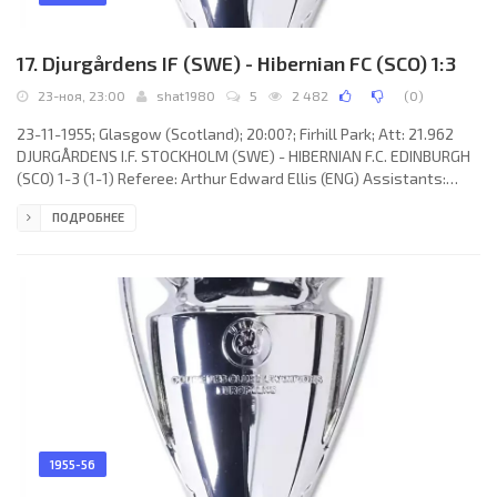
17. Djurgårdens IF (SWE) - Hibernian FC (SCO) 1:3
23-ноя, 23:00
shat1980
5
2 482
(
0
)
23-11-1955; Glasgow (Scotland); 20:00?; Firhill Park; Att: 21.962
DJURGÅRDENS I.F. STOCKHOLM (SWE) - HIBERNIAN F.C. EDINBURGH
(SCO) 1-3 (1-1) Referee: Arthur Edward Ellis (ENG) Assistants:
Frank Ellis (ENG), Jimmy A. Cattlin (ENG) Goals: 1-0 Birger Eklund 01;
ПОДРОБНЕЕ
1-1 Robert Combe 18; 1-2 James Mulkerrin 49; 1-3 Åke Olsson
86(og). DJURGÅRDENS I.F. (coach: Frank Soo): 1. Arne Arvidsson, 2.
Ola Forsberg, 3. Stig Gustavsson, 4. Ola Edlund, 5. Åke Olsson, 6.
Sigvard Parling (c), 7. Bernt Andersson, 8.
1955-56