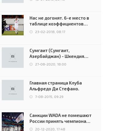
Нас не догонят. 6-е место в
таблице коэффициентов
УЕФА остаётся за Россией
23-02-2018, 08:17
Сумгаит (Сумгаит,
Азербайджан) - Шкендия
(Тетово, Северная
27-08-2020, 18:00
Македония) - 0:2 (0:0)
Главная страница Клуба
Альфредо Ди Стефано.
7-08-2015, 09:29
Санкции WADA не помешают
России принять чемпионат
Европы и финал Лиги
20-12-2020, 17:48