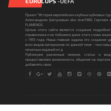
EUROCUPS
-UEFA
Проект "История европейских клубных кубковых турн
Александром Шатуновым aka shat1980, Сергеем a
FLAMENGO.
Целью этого сайта является создание подробног
справочника и не побоимся даже этого слова энци
с 1955 года. Наша главная задача это создание 
всех видов материалов по данной теме - текстовы
печатных изданий ит.д
Публикуем различные мнения, статьи и вид
предоставляем возможность общения на портале
добавлять свои.
© Copyright © 2010-2017. Разработано студией
DLE-THEME.