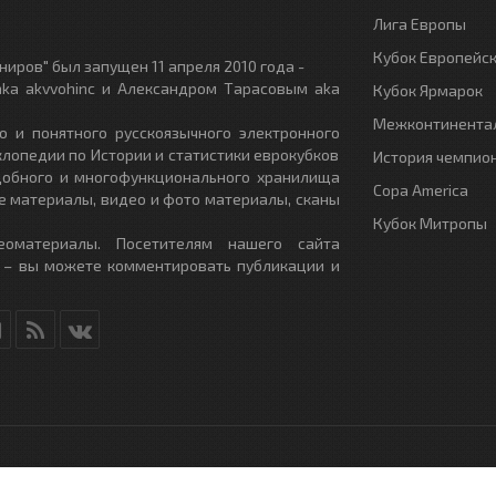
Лига Европы
Кубок Европейс
иров" был запущен 11 апреля 2010 года -
ka akvvohinc и Александром Тарасовым aka
Кубок Ярмарок
Межконтинентал
о и понятного русскоязычного электронного
клопедии по Истории и статистики еврокубков
История чемпио
удобного и многофункционального хранилища
Copa America
е материалы, видео и фото материалы, сканы
Кубок Митропы
еоматериалы. Посетителям нашего сайта
 – вы можете комментировать публикации и
RU
- All Rights Reserved.