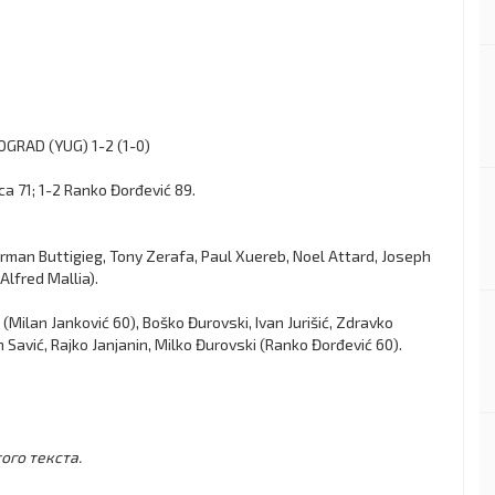
OGRAD (YUG) 1-2 (1-0)
ca 71; 1-2 Ranko Đorđević 89.
rman Buttigieg, Tony Zerafa, Paul Xuereb, Noel Attard, Joseph
Alfred Mallia).
(Milan Janković 60), Boško Đurovski, Ivan Jurišić, Zdravko
n Savić, Rajko Janjanin, Milko Đurovski (Ranko Đorđević 60).
ого текста.