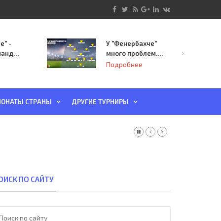
е" -
У "Фенербахче"
манда
много проблем.
инает
Но он опасен для
Подробнее
й-офф
"Зенита"
ы
ОНАТЫ СТРАНЫ
ДРУГИЕ ТУРНИРЫ
ОИСК ПО САЙТУ