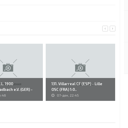
.L. 1900
131. Villarreal CF (ESP) - Lille
75
dbach e.V. (GER) -
OSC (FRA) 1:0..
(N
4:46
07-дек, 22:45