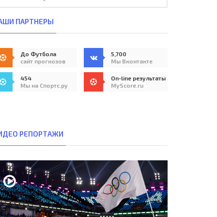
АШИ ПАРТНЕРЫ
До Футбола
5,700
сайт прогнозов
Мы Вконтакте
454
On-line результаты
Мы на Спортс.ру
MyScore.ru
ИДЕО РЕПОРТАЖИ