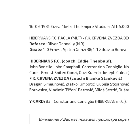
16-09-1981; Gżira; 16:45; The Empire Stadium; Att: 5.000
HIBERNIANS F.C. PAOLA (MLT) - F.K. CRVENA ZVEZDA BE
Referee:
Oliver Donnelly (NIR)
Goals:
1-0 Ernest Spiteri Gonzi 38; 1-1 Zdravko Borovni
HIBERNIANS F.C. (coach: Eddie Theobald):
John Bonello, John Campball, Constantino Consiglio, No
Curmi, Ernest Spiteri Gonzi, Ġużi Xuereb, Joseph Calea (
F.K. CRVENA ZVEZDA (coach: Branko Stanković):
Dragan Simeunović, Zlatko Krmpotić, Ljubiša Stojanović 
Borovnica, Vladimir "Pižon" Petrović, Miloš Šestić, Duša
Y-CARD:
83 - Constantino Consiglio (HIBERNIANS F.C.).
Внимание! У Вас нет прав для просмотра скрыт