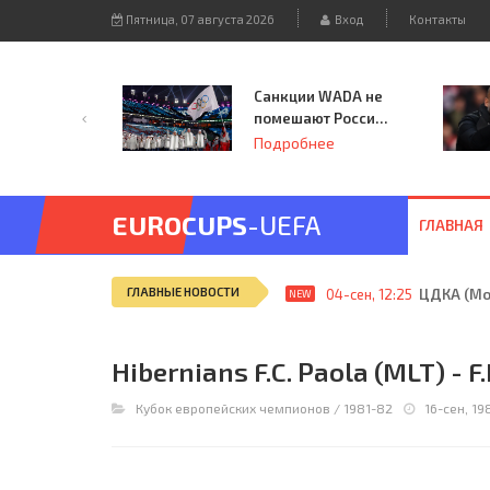
Пятница, 07 августа 2026
Вход
Контакты
Санкции WADA не
помешают России
принять
Подробнее
чемпионат
Европы и финал
Лиги чемпионов.
EUROCUPS
-UEFA
ГЛАВНАЯ
ГЛАВНЫЕ НОВОСТИ
04-сен, 12:25
ЦДКА (Мос
NEW
Hibernians F.C. Paola (MLT) - F
Кубок европейских чемпионов
/
1981-82
16-сен, 19