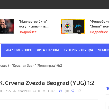
"Манчестер Сити"
"Фенербахч
могут исключить
"Зенит": ко
из Лиги
Семака нач
Подробнее
Подробнее
чемпионов.
путь в пле
Лиги Европ
ЛИГА ЧЕМПИОНОВ
ЛИГА ЕВРОПЫ
СУПЕРКУБОК УЕФА
ЧЕМПИ
ква) - "Красная Заря" (Ленинград) 6:2
.K. Crvena Zvezda Beograd (YUG) 1:2
П
81, 07:55
shat1980
0
1 567
(
0
)