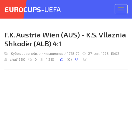
EUROCUPS
-UEFA
Откр
меню
F.K. Austria Wien (AUS) - K.S. Vllaznia
Shkodër (ALB) 4:1
Кубок европейских чемпионов
/
1978-79
27-сен, 1978, 13:02
shat1980
0
1 210
(
0
)