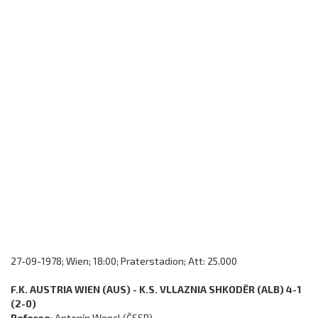
27-09-1978; Wien; 18:00; Praterstadion; Att: 25.000
F.K. AUSTRIA WIEN (AUS) - K.S. VLLAZNIA SHKODËR (ALB) 4-1
(2-0)
Referee
: Antonín Wencl (ČSSR)