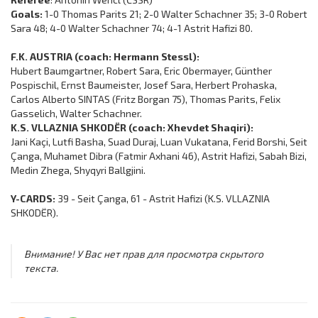
Goals:
1-0 Thomas Parits 21; 2-0 Walter Schachner 35; 3-0 Robert
Sara 48; 4-0 Walter Schachner 74; 4-1 Astrit Hafizi 80.
F.K. AUSTRIA (coach: Hermann Stessl):
Hubert Baumgartner, Robert Sara, Eric Obermayer, Günther
Pospischil, Ernst Baumeister, Josef Sara, Herbert Prohaska,
Carlos Alberto SINTAS (Fritz Borgan 75), Thomas Parits, Felix
Gasselich, Walter Schachner.
K.S. VLLAZNIA SHKODËR (coach: Xhevdet Shaqiri):
Jani Kaçi, Lutfi Basha, Suad Duraj, Luan Vukatana, Ferid Borshi, Seit
Çanga, Muhamet Dibra (Fatmir Axhani 46), Astrit Hafizi, Sabah Bizi,
Medin Zhega, Shyqyri Ballgjini.
Y-CARDS:
39 - Seit Çanga, 61 - Astrit Hafizi (K.S. VLLAZNIA
SHKODËR).
Внимание! У Вас нет прав для просмотра скрытого
текста.