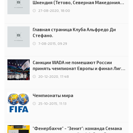
Шкендия (Тетово, Северная Македония) -
0:2 (0:0)
27-08-2020, 18:00
Главная страница Клуба Альфредо Ди
Стефано.
7-08-2015, 09:29
Санкции WADA не помешают России
принять чемпионат Европы и финал Лиги
чемпионов.
20-12-2020, 17:48
Чемпионаты мира
25-10-2015, 11:13
"Фенербахче" - "Зенит": команда Семака