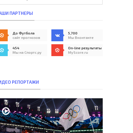
АШИ ПАРТНЕРЫ
До Футбола
5,700
сайт прогнозов
Мы Вконтакте
454
On-line результаты
Мы на Спортс.ру
MyScore.ru
ИДЕО РЕПОРТАЖИ