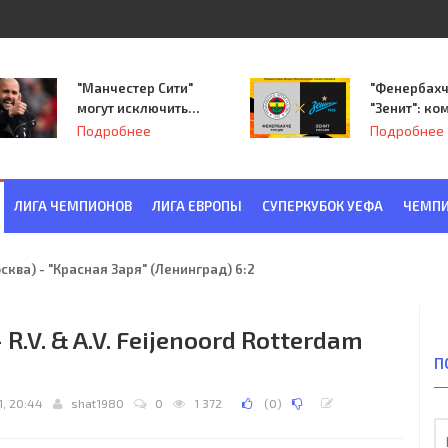
"Манчестер Сити"
"Фенербахч
могут исключить
"Зенит": ко
из Лиги
Семака нач
Подробнее
Подробнее
чемпионов.
путь в пле
Лиги Европ
ЛИГА ЧЕМПИОНОВ
ЛИГА ЕВРОПЫ
СУПЕРКУБОК УЕФА
ЧЕМПИ
ква) - "Красная Заря" (Ленинград) 6:2
 R.V. & A.V. Feijenoord Rotterdam
П
1, 20:44
shat1980
0
1 372
(
0
)