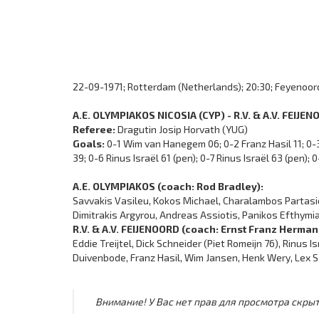
22-09-1971; Rotterdam (Netherlands); 20:30; Feyenoord
A.E. OLYMPIAKOS NICOSIA (CYP) - R.V. & A.V. FEIJ
Referee:
Dragutin Josip Horvath (YUG)
Goals:
0-1 Wim van Hanegem 06; 0-2 Franz Hasil 11; 
39; 0-6 Rinus Israёl 61 (pen); 0-7 Rinus Israёl 63 (pen)
A.E. OLYMPIAKOS (coach: Rod Bradley):
Savvakis Vasileu, Kokos Michael, Charalambos Partasid
Dimitrakis Argyrou, Andreas Assiotis, Panikos Efthymi
R.V. & A.V. FEIJENOORD (coach: Ernst Franz Herma
Eddie Treijtel, Dick Schneider (Piet Romeijn 76), Rinu
Duivenbode, Franz Hasil, Wim Jansen, Henk Wery, Lex
Внимание! У Вас нет прав для просмотра скрыт