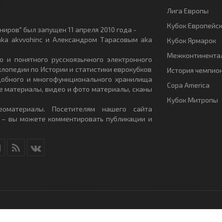
Лига Европы
Кубок Европейс
иров" был запущен 11 апреля 2010 года -
ka akvvohinc и Александром Тарасовым aka
Кубок Ярмарок
Межконтинентал
о и понятного русскоязычного электронного
клопедии по Истории и статистики еврокубков
История чемпио
удобного и многофункционального хранилища
Copa America
е материалы, видео и фото материалы, сканы
Кубок Митропы
еоматериалы. Посетителям нашего сайта
 – вы можете комментировать публикации и
RU
- All Rights Reserved.