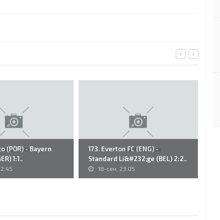
to (POR) - Bayern
173. Everton FC (ENG) -
15
R) 1:1..
Standard Li&#232;ge (BEL) 2:2..
Br
22:45
18-сен, 23:05