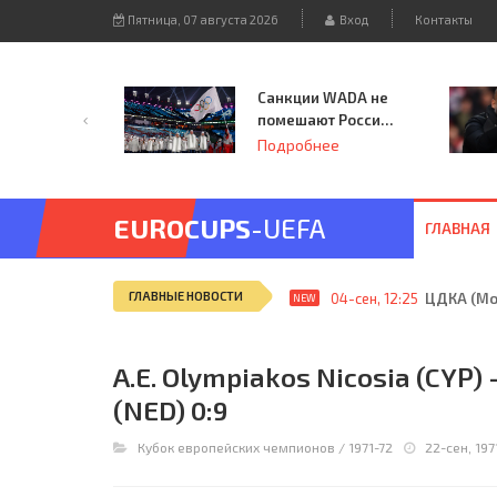
Пятница, 07 августа 2026
Вход
Контакты
Санкции WADA не
помешают России
принять
Подробнее
чемпионат
Европы и финал
Лиги чемпионов.
EUROCUPS
-UEFA
ГЛАВНАЯ
ГЛАВНЫЕ НОВОСТИ
04-сен, 12:25
ЦДКА (Мос
NEW
A.E. Olympiakos Nicosia (CYP) -
(NED) 0:9
Кубок европейских чемпионов
/
1971-72
22-сен, 197