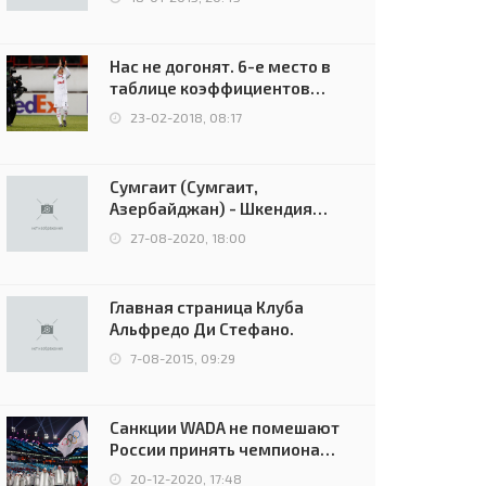
Нас не догонят. 6-е место в
таблице коэффициентов
УЕФА остаётся за Россией
23-02-2018, 08:17
Сумгаит (Сумгаит,
Азербайджан) - Шкендия
(Тетово, Северная
27-08-2020, 18:00
Македония) - 0:2 (0:0)
Главная страница Клуба
Альфредо Ди Стефано.
7-08-2015, 09:29
Санкции WADA не помешают
России принять чемпионат
Европы и финал Лиги
20-12-2020, 17:48