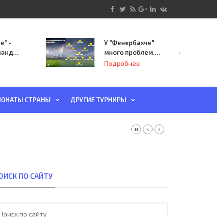
е" -
У "Фенербахче"
манда
много проблем.
инает
Но он опасен для
Подробнее
й-офф
"Зенита"
ы
ОНАТЫ СТРАНЫ
ДРУГИЕ ТУРНИРЫ
ОИСК ПО САЙТУ