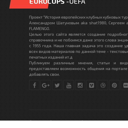
EUROCUPS
-UEFA
Проект "История европейских клубных кубковых турн
Александром Шатуновым aka shat1980, Сергеем a
FLAMENGO.
Целью этого сайта является создание подробног
справочника и не побоимся даже этого слова энци
с 1955 года. Наша главная задача это создание 
всех видов материалов по данной теме - текстовы
печатных изданий ит.д
Публикуем различные мнения, статьи и вид
предоставляем возможность общения на портале
добавлять свои.
© Copyright © 2010-2017. Разработано студией
DLE-THEME.