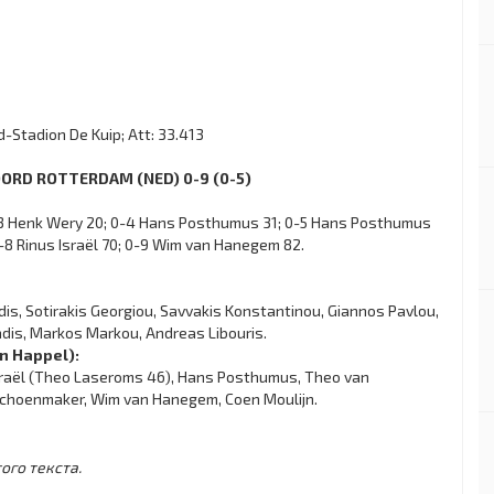
-Stadion De Kuip; Att: 33.413
ENOORD ROTTERDAM (NED) 0-9 (0-5)
0-3 Henk Wery 20; 0-4 Hans Posthumus 31; 0-5 Hans Posthumus
; 0-8 Rinus Israёl 70; 0-9 Wim van Hanegem 82.
is, Sotirakis Georgiou, Savvakis Konstantinou, Giannos Pavlou,
adis, Markos Markou, Andreas Libouris.
nn Happel):
s Israёl (Theo Laseroms 46), Hans Posthumus, Theo van
 Schoenmaker, Wim van Hanegem, Coen Moulijn.
ого текста.