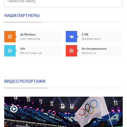
НАШИ ПАРТНЕРЫ
До Футбола
5,700
сайт прогнозов
Мы Вконтакте
454
On-line результаты
Мы на Спортс.ру
MyScore.ru
ВИДЕО РЕПОРТАЖИ