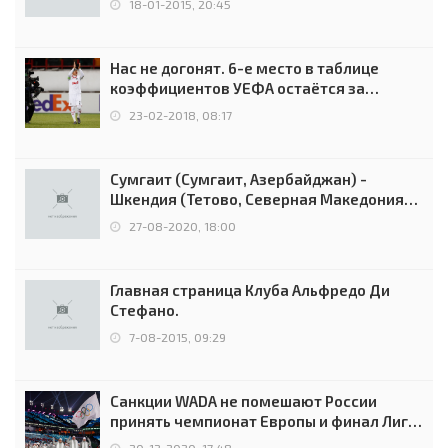
18-01-2015, 20:45
Нас не догонят. 6-е место в таблице
коэффициентов УЕФА остаётся за
Россией
23-02-2018, 08:17
Сумгаит (Сумгаит, Азербайджан) -
Шкендия (Тетово, Северная Македония) -
0:2 (0:0)
27-08-2020, 18:00
Главная страница Клуба Альфредо Ди
Стефано.
7-08-2015, 09:29
Санкции WADA не помешают России
принять чемпионат Европы и финал Лиги
чемпионов.
20-12-2020, 17:48