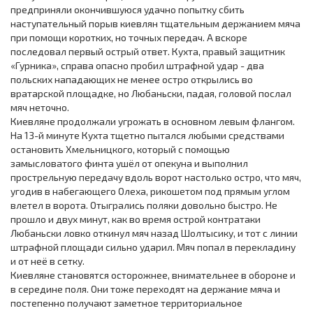
предприняли окончившуюся удачно попытку сбить
наступательный порыв киевлян тщательным держанием мяча
при помощи коротких, но точных передач. А вскоре
последовал первый острый ответ. Кухта, правый защитник
«Гурника», справа опасно пробил штрафной удар - два
польских нападающих не менее остро открылись во
вратарской площадке, но Любаньски, падая, головой послал
мяч неточно.
Киевляне продолжали угрожать в основном левым флангом.
На 13-й минуте Кухта тщетно пытался любыми средствами
остановить Хмельницкого, который с помощью
замысловатого финта ушёл от опекуна и выполнил
прострельную передачу вдоль ворот настолько остро, что мяч,
угодив в набегающего Олеха, рикошетом под прямым углом
влетел в ворота. Отыгрались поляки довольно быстро. Не
прошло и двух минут, как во время острой контратаки
Любаньски ловко откинул мяч назад Шолтысику, и тот с линии
штрафной площади сильно ударил. Мяч попал в перекладину
и от неё в сетку.
Киевляне становятся осторожнее, внимательнее в обороне и
в середине поля. Они тоже переходят на держание мяча и
постепенно получают заметное территориальное