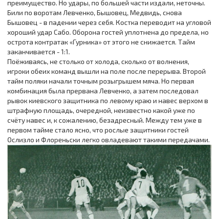
преимущество. Но удары, по большей части издали, неточны.
Били по воротам Левченко, Бышовец, Медвидь, снова
Бышовец - в падении через себя. Костка переводит на угловой
хороший удар Сабо. Оборона гостей уплотнена до предела, но
острота контратак «Гурника» от этого не снижается. Тайм
заканчивается - 1:1.
Поёживаясь, не столько от холода, сколько от волнения,
игроки обеих команд вышли на поле после перерыва. Второй
тайм поляки начали точным розыгрышем мяча. Но первая
комбинация была прервана Левченко, а затем последовал
рывок киевского защитника по левому краю и навес верхом в
штрафную площадь, очередной, неизвестно какой уже по
счёту навес и, к сожалению, безадресный. Между тем уже в
первом тайме стало ясно, что рослые защитники гостей
Ослизло и Флореньски легко овладевают такими передачами.