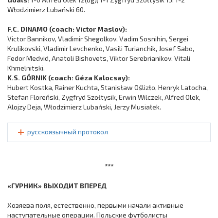
Włodzimierz Lubański 60.
F.C. DINAMO (coach: Victor Maslov):
Victor Bannikov, Vladimir Shegolkov, Vadim Sosnihin, Sergei
Krulikovski, Vladimir Levchenko, Vasili Turianchik, Josef Sabo,
Fedor Medvid, Anatoli Bishovets, Viktor Serebrianikov, Vitali
Khmelnitski.
K.S. GÓRNIK (coach: Géza Kalocsay):
Hubert Kostka, Rainer Kuchta, Stanisław Oślizło, Henryk Latocha,
Stefan Floreński, Zygfryd Szołtysik, Erwin Wilczek, Alfred Olek,
Alojzy Deja, Włodzimierz Lubański, Jerzy Musiałek.
русскоязычный протокол
***
«ГУРНИК» ВЫХОДИТ ВПЕРЕД
Хозяева поля, естественно, первыми начали активные
наступательные операции. Польские футболисты