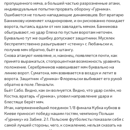
пропущенного мяча, а большей частью разрозненные атаки,
индивидуальные попытки прорвать оборону «Гурника».
Ошибаются не только нападающие динамовцев. Вот вратарю
Банникову изменяет хладнокровие, и он рискованно покидает
ворота, пытаясь вдали от них завладеть мячом. Банникова
обыгрывают, но удар Олеха по пустым воротам неточен.
Буквально тут же ошибку допускают защитники. Мусялек
беспрепятственно разыгрывает «стенку» с Любаньски и,
получив мяч обратно, бьёт в штангу.
Снова атакуют киевляне, и, наконец, появляется почти, как
принято выражаться, стопроцентная возможность уравнять
положение. Серебряников навешивает мяч буквально на
линию ворот. Суматоха, мяч взвивается в воздух и летит в
ворота. Защитник «Гурника» Флореньски выбивает его рукой
обратно в поле. Пенальти.
Бьёт Сабо. Видно, как он волнуется. Видно, что удар силён, но
Костка, вратарь «Гурника», уловил направление удара и
блестяще берёт мяч.
Итак, напряженнейший поединок 1/8 финала Кубка кубков в
Киеве приносит победу нашим гостям, чемпиону Польши
«Гурнику» из Забже. 2:1. Польские футболисты показали себя с
самой лучшей стороны, чего, к сожалению, нельзя сказать на