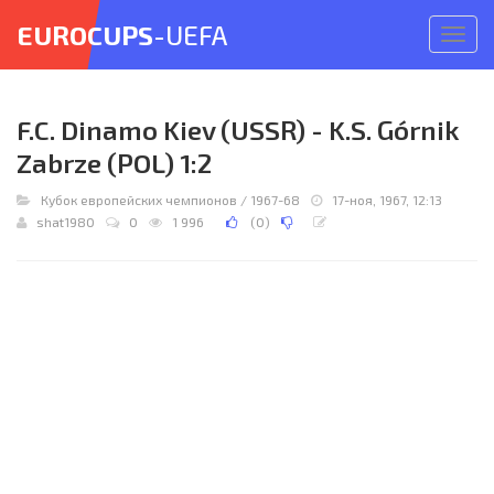
EUROCUPS
-UEFA
Откр
меню
F.C. Dinamo Kiev (USSR) - K.S. Górnik
Zabrze (POL) 1:2
Кубок европейских чемпионов
/
1967-68
17-ноя, 1967, 12:13
shat1980
0
1 996
(
0
)