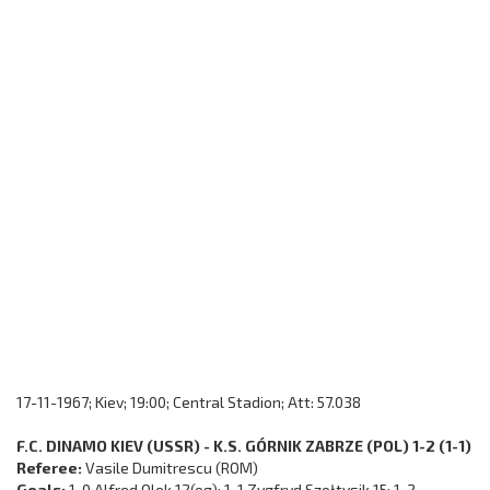
17-11-1967; Kiev; 19:00; Central Stadion; Att: 57.038
F.C. DINAMO KIEV (USSR) - K.S. GÓRNIK ZABRZE (POL) 1-2 (1-1)
Referee:
Vasile Dumitrescu (ROM)
Goals:
1-0 Alfred Olek 12(og); 1-1 Zygfryd Szołtysik 15; 1-2