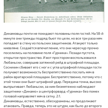
Динамовцы почти не покидают половины поля гостей. На 58-й
минуте они трижды подряд бьют по цели, но все три раза мяч
попадает в стену из польских защитников. Атакуют только
киевляне. Создаётся впечатление, что они чересчур прочно
поселились на половине поля «Гурника». Позади пустота,
открытое пространство. И вот простором воспользовался
Любаньски, совершив затяжной рейд в штрафной площади.
Соснихин сбивает его с ног и с угла штрафной площади гости
получают возможность беспрепятственно послать мяч в
район вратарской площадки. Беспрепятственно, потому что с
этой точки они бьют штрафной удар. Передача точна, высоко
выпрыгивает Любаньски, за ним безмятежно наблюдают
защитники «Динамо» а центрфорвард «Гурника» без помех
головой направляет мяч в ceтку. 2:1.
Динамовцы, естественно, обескуражены, но продолжают
атаковать. Правда, теперь это не штурм, как было до второго