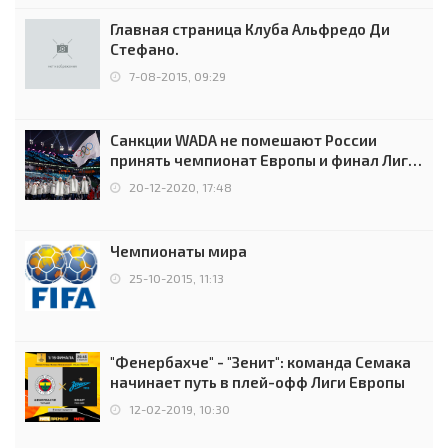
Главная страница Клуба Альфредо Ди
Стефано.
7-08-2015, 09:29
Санкции WADA не помешают России
принять чемпионат Европы и финал Лиги
чемпионов.
20-12-2020, 17:48
Чемпионаты мира
25-10-2015, 11:13
"Фенербахче" - "Зенит": команда Семака
начинает путь в плей-офф Лиги Европы
12-02-2019, 10:30