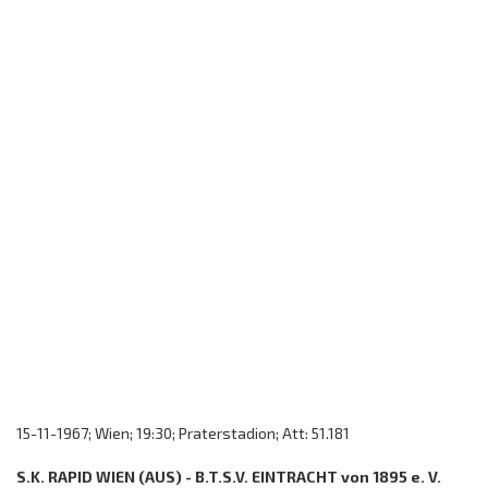
15-11-1967; Wien; 19:30; Praterstadion; Att: 51.181
S.K. RAPID WIEN (AUS) - B.T.S.V. EINTRACHT von 1895 e. V.