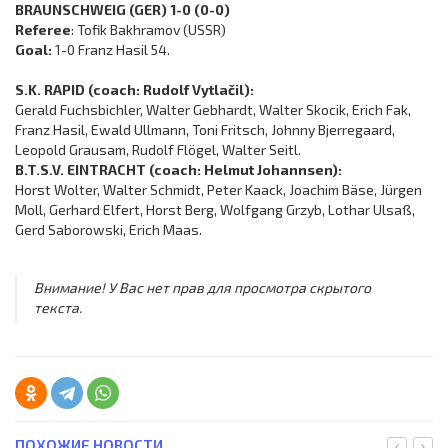
BRAUNSCHWEIG (GER) 1-0 (0-0)
Referee
: Tofik Bakhramov (USSR)
Goal:
1-0 Franz Hasil 54.
S.K. RAPID (coach: Rudolf Vytlačil):
Gerald Fuchsbichler, Walter Gebhardt, Walter Skocik, Erich Fak,
Franz Hasil, Ewald Ullmann, Toni Fritsch, Johnny Bjerregaard,
Leopold Grausam, Rudolf Flögel, Walter Seitl.
B.T.S.V. EINTRACHT (coach: Helmut Johannsen):
Horst Wolter, Walter Schmidt, Peter Kaack, Joachim Bäse, Jürgen
Moll, Gerhard Elfert, Horst Berg, Wolfgang Grzyb, Lothar Ulsaß,
Gerd Saborowski, Erich Maas.
Внимание! У Вас нет прав для просмотра скрытого
текста.
ПОХОЖИЕ НОВОСТИ