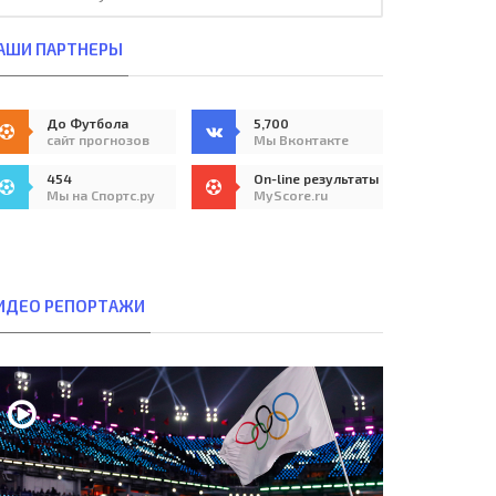
АШИ ПАРТНЕРЫ
До Футбола
5,700
сайт прогнозов
Мы Вконтакте
454
On-line результаты
Мы на Спортс.ру
MyScore.ru
ИДЕО РЕПОРТАЖИ