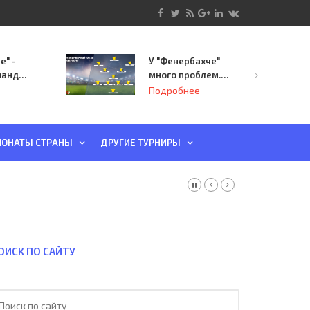
е" -
У "Фенербахче"
манда
много проблем.
инает
Но он опасен для
Подробнее
й-офф
"Зенита"
ы
ОНАТЫ СТРАНЫ
ДРУГИЕ ТУРНИРЫ
ОИСК ПО САЙТУ