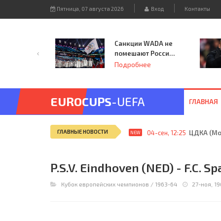
Пятница, 07 августа 2026
Вход
Контакты
Санкции WADA не
помешают России
принять
Подробнее
чемпионат
Европы и финал
Лиги чемпионов.
EUROCUPS
-UEFA
ГЛАВНАЯ
ГЛАВНЫЕ НОВОСТИ
04-сен, 12:25
ЦДКА (Мос
NEW
P.S.V. Eindhoven (NED) - F.C. S
Кубок европейских чемпионов
/
1963-64
27-ноя, 19