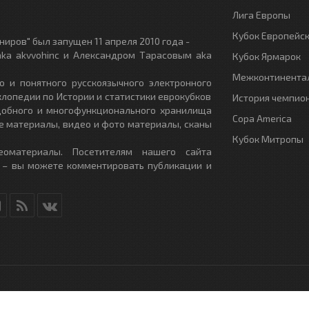
Лига Европы
Кубок Европейс
иров" был запущен 11 апреля 2010 года -
ka akvvohinc и Александром Тарасовым aka
Кубок Ярмарок
Межконтинентал
о и понятного русскоязычного электронного
клопедии по Истории и статистики еврокубков
История чемпио
удобного и многофункционального хранилища
Copa America
е материалы, видео и фото материалы, сканы
Кубок Митропы
еоматериалы. Посетителям нашего сайта
 – вы можете комментировать публикации и
RU
- All Rights Reserved.