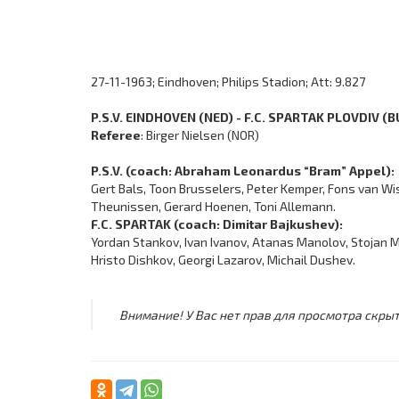
27-11-1963; Eindhoven; Philips Stadion; Att: 9.827
P.S.V. EINDHOVEN (NED) - F.C. SPARTAK PLOVDIV (B
Referee
: Birger Nielsen (NOR)
P.S.V. (coach: Abraham Leonardus “Bram” Appel):
Gert Bals, Toon Brusselers, Peter Kemper, Fons van Wiss
Theunissen, Gerard Hoenen, Toni Allemann.
F.C. SPARTAK (coach: Dimitar Bajkushev):
Yordan Stankov, Ivan Ivanov, Atanas Manolov, Stojan Ma
Hristo Dishkov, Georgi Lazarov, Michail Dushev.
Внимание! У Вас нет прав для просмотра скрыт