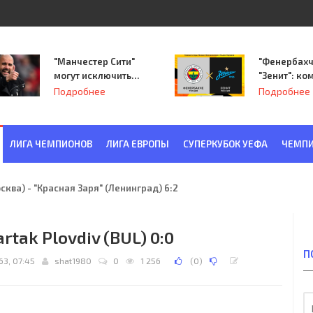
"Манчестер Сити"
"Фенербахч
могут исключить
"Зенит": ко
из Лиги
Семака нач
Подробнее
Подробнее
чемпионов.
путь в пле
Лиги Европ
ЛИГА ЧЕМПИОНОВ
ЛИГА ЕВРОПЫ
СУПЕРКУБОК УЕФА
ЧЕМПИ
ква) - "Красная Заря" (Ленинград) 6:2
partak Plovdiv (BUL) 0:0
П
63, 07:45
shat1980
0
1 256
(
0
)