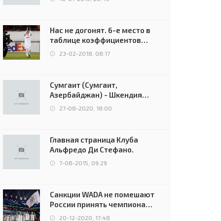
Нас не догонят. 6-е место в
таблице коэффициентов
УЕФА остаётся за Россией
23-02-2018, 08:17
Сумгаит (Сумгаит,
Азербайджан) - Шкендия
(Тетово, Северная
27-08-2020, 18:00
Македония) - 0:2 (0:0)
Главная страница Клуба
Альфредо Ди Стефано.
7-08-2015, 09:29
Санкции WADA не помешают
России принять чемпионат
Европы и финал Лиги
20-12-2020, 17:48