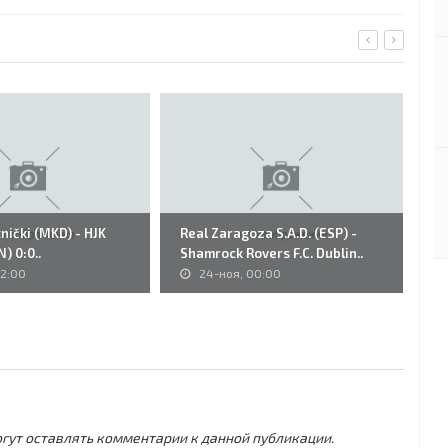
tnički (MKD) - HJK
Real Zaragoza S.A.D. (ESP) -
19
N) 0:0..
Shamrock Rovers F.C. Dublin..
Pe
22:00
24-ноя, 00:00
могут оставлять комментарии к данной публикации.