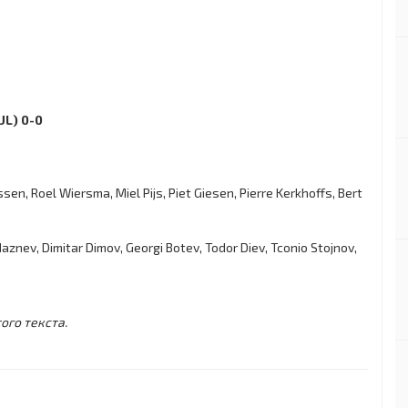
UL) 0-0
en, Roel Wiersma, Miel Pijs, Piet Giesen, Pierre Kerkhoffs, Bert
znev, Dimitar Dimov, Georgi Botev, Todor Diev, Tconio Stojnov,
ого текста.