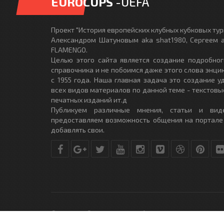
EUROCUPS
-UEFA
Проект "История европейских клубных кубковых турн
Александром Шатуновым aka shat1980, Сергеем a
FLAMENGO.
Целью этого сайта является создание подробног
справочника и не побоимся даже этого слова энци
с 1955 года. Наша главная задача это создание 
всех видов материалов по данной теме - текстовы
печатных изданий ит.д
Публикуем различные мнения, статьи и вид
предоставляем возможность общения на портале
добавлять свои.
© Copyright © 2010-2017. Разработано студией
DLE-THEME.