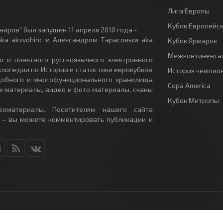
Лига Европы
Кубок Европейс
иров" был запущен 11 апреля 2010 года -
ka akvvohinc и Александром Тарасовым aka
Кубок Ярмарок
Межконтинентал
о и понятного русскоязычного электронного
клопедии по Истории и статистики еврокубков
История чемпио
удобного и многофункционального хранилища
Copa America
е материалы, видео и фото материалы, сканы
Кубок Митропы
еоматериалы. Посетителям нашего сайта
 – вы можете комментировать публикации и
RU
- All Rights Reserved.