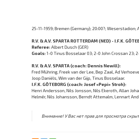
25-11-1959; Bremen (Germany); 20:00?; Weserstadion; A
R.V. & A.V. SPARTA ROTTERDAM (NED) - I.F.K. GÖTE
Referee:
Albert Dusch (GER)
Goals:
1-0 Tinus Bosselaar 03; 2-0 John Crossan 23; 2
R.V. & A.V. SPARTA (coach: Dennis Newill):
Fred Mühring, Freek van der Lee, Bep Zaal, Ad Verhoeve
Joop Daniëls, Wim van der Gijp, Tinus Bosselaar.
I.F.K. GÖTEBORG (coach: Josef «Pepi» Stroh):
Henri Andersson, Nils Jonsson, Nils Ekeroth, Allan Jo
Helmér, Nils Johansson, Berndt Attemalm, Lennart An
Внимание! У Вас нет прав для просмотра скрыт