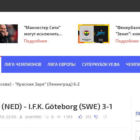
"Манчестер Сити"
"Фенербахч
могут исключить
"Зенит": ко
из Лиги
Семака нач
Подробнее
Подробнее
чемпионов.
путь в пле
Лиги Европ
ЛИГА ЧЕМПИОНОВ
ЛИГА ЕВРОПЫ
СУПЕРКУБОК УЕФА
ЧЕМПИ
ква) - "Красная Заря" (Ленинград) 6:2
 (NED) - I.F.K. Göteborg (SWE) 3-1
П
59, 22:00
shat1980
0
1 393
(
0
)