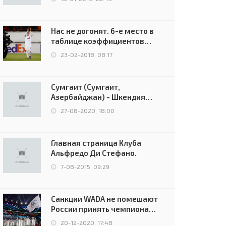
Нас не догонят. 6-е место в
таблице коэффициентов
УЕФА остаётся за Россией
23-02-2018, 08:17
Сумгаит (Сумгаит,
Азербайджан) - Шкендия
(Тетово, Северная
27-08-2020, 18:00
Македония) - 0:2 (0:0)
Главная страница Клуба
Альфредо Ди Стефано.
7-08-2015, 09:29
Санкции WADA не помешают
России принять чемпионат
Европы и финал Лиги
20-12-2020, 17:48