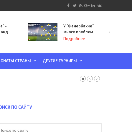
е" -
У "Фенербахче"
манда
много проблем.
инает
Но он опасен для
Подробнее
й-офф
"Зенита"
ы
ОНАТЫ СТРАНЫ
ДРУГИЕ ТУРНИРЫ
ОИСК ПО САЙТУ