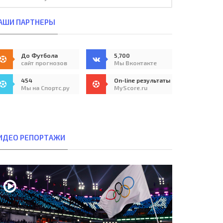
АШИ ПАРТНЕРЫ
До Футбола
5,700
сайт прогнозов
Мы Вконтакте
454
On-line результаты
Мы на Спортс.ру
MyScore.ru
ИДЕО РЕПОРТАЖИ