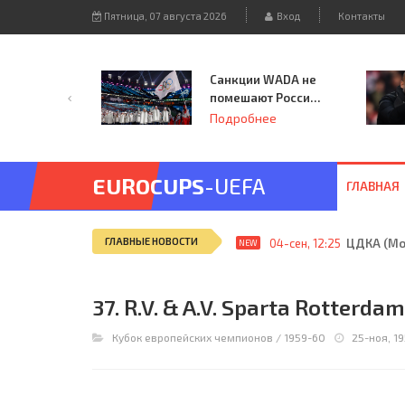
Пятница, 07 августа 2026
Вход
Контакты
Санкции WADA не
помешают России
принять
Подробнее
чемпионат
Европы и финал
Лиги чемпионов.
EUROCUPS
-UEFA
ГЛАВНАЯ
ГЛАВНЫЕ НОВОСТИ
04-сен, 12:25
ЦДКА (Мос
NEW
37. R.V. & A.V. Sparta Rotterdam
Кубок европейских чемпионов
/
1959-60
25-ноя, 19