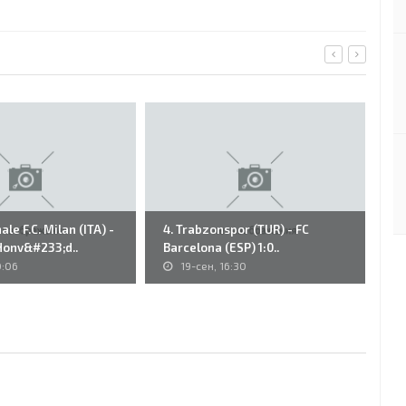
le F.C. Milan (ITA) -
4. Trabzonspor (TUR) - FC
P&
Honv&#233;d..
Barcelona (ESP) 1:0..
(H
0:06
19-сен, 16:30