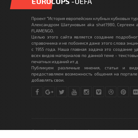
EUROCUPS
-UEFA
Проект "История европейских клубных кубковых турн
Александром Шатуновым aka shat1980, Сергеем a
FLAMENGO.
Целью этого сайта является создание подробног
справочника и не побоимся даже этого слова энци
с 1955 года. Наша главная задача это создание 
всех видов материалов по данной теме - текстовы
печатных изданий ит.д
Публикуем различные мнения, статьи и вид
предоставляем возможность общения на портале
добавлять свои.
© Copyright © 2010-2017. Разработано студией
DLE-THEME.