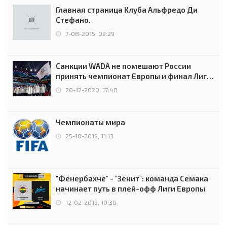
Главная страница Клуба Альфредо Ди
Стефано.
7-08-2015, 09:29
Санкции WADA не помешают России
принять чемпионат Европы и финал Лиги
чемпионов.
20-12-2020, 17:48
Чемпионаты мира
25-10-2015, 11:13
"Фенербахче" - "Зенит": команда Семака
начинает путь в плей-офф Лиги Европы
12-02-2019, 10:30