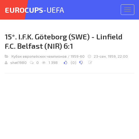
EUROCUPS
-UEFA
Откр
меню
15*. I.F.K. Göteborg (SWE) - Linfield
F.C. Belfast (NIR) 6:1
Кубок европейских чемпионов
/
1959-60
23-сен, 1959, 22:00
shat1980
0
1 398
(
0
)