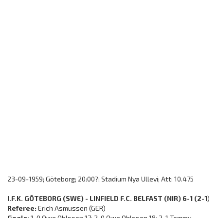
23-09-1959; Göteborg; 20:00?; Stadium Nya Ullevi; Att: 10.475
I.F.K. GÖTEBORG (SWE) - LINFIELD F.C. BELFAST (NIR) 6-1 (2-1
)
Referee:
Erich Asmussen (GER)
Goals:
1-0 Owe Ohlsson 17; 2-0 Owe Ohlsson 18; 2-1 Tommy