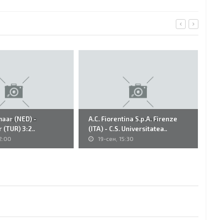
maar (NED) -
A.C. Fiorentina S.p.A. Firenze
32
 (TUR) 3:2..
(ITA) - C.S. Universitatea..
Fu
2:00
19-сен, 15:30