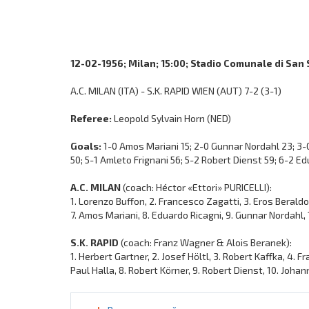
12-02-1956; Milan; 15:00; Stadio Comunale di San S
A.C. MILAN (ITA) - S.K. RAPID WIEN (AUT) 7-2 (3-1)
Referee:
Leopold Sylvain Horn (NED)
Goals:
1-0 Amos Mariani 15; 2-0 Gunnar Nordahl 23; 3-0
50; 5-1 Amleto Frignani 56; 5-2 Robert Dienst 59; 6-2 E
A.C. MILAN
(coach: Héctor «Ettori» PURICELLI):
1. Lorenzo Buffon, 2. Francesco Zagatti, 3. Eros Beraldo
7. Amos Mariani, 8. Eduardo Ricagni, 9. Gunnar Nordahl, 
S.K. RAPID
(coach: Franz Wagner & Alois Beranek):
1. Herbert Gartner, 2. Josef Höltl, 3. Robert Kaffka, 4. F
Paul Halla, 8. Robert Körner, 9. Robert Dienst, 10. Johann