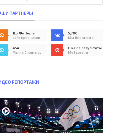
АШИ ПАРТНЕРЫ
До Футбола
5,700
сайт прогнозов
Мы Вконтакте
454
On-line результаты
Мы на Спортс.ру
MyScore.ru
ИДЕО РЕПОРТАЖИ