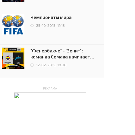
чемпионов.
Чемпионаты мира
25-10-2015, 11:13
"Фенербахче" - "Зенит":
команда Семака начинает
путь в плей-офф Лиги
12-02-2019, 10:30
Европы
РЕКЛАМА