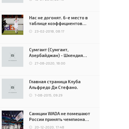
Нас не догонят. 6-е место в
таблице коэффициентов
УЕФА остаётся за Россией
23-02-2018, 08:17
Сумгаит (Сумгаит,
Азербайджан) - Шкендия
(Тетово, Северная
27-08-2020, 18:00
Македония) - 0:2 (0:0)
Главная страница Клуба
Альфредо Ди Стефано.
7-08-2015, 09:29
Санкции WADA не помешают
России принять чемпионат
Европы и финал Лиги
20-12-2020, 17:48