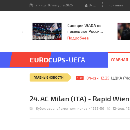
Пятница, 07 августа 2026
Вход
Контакты
Санкции WADA не
помешают России
принять
Подробнее
чемпионат
Европы и финал
Лиги чемпионов.
EUROCUPS
-UEFA
ГЛАВНАЯ
ГЛАВНЫЕ НОВОСТИ
04-сен, 12:25
ЦДКА (Мос
NEW
24. AC Milan (ITA) - Rapid Wien
Кубок европейских чемпионов
/
1955-56
12-фев, 19