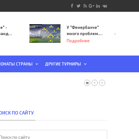
е" -
У "Фенербахче"
манда
много проблем.
инает
Но он опасен для
Подробнее
й-офф
"Зенита"
ы
ОНАТЫ СТРАНЫ
ДРУГИЕ ТУРНИРЫ
ОИСК ПО САЙТУ