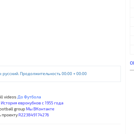
О
русский. Продолжительность 00:00 + 00:00
ll videos
До Футбола
s
История еврокубков с 1955 года
football group
Мы ВКонтакте
ь проекту
R223849174276