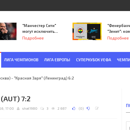
"Манчестер Сити"
"Фенербахч
могут исключить
"Зенит": ко
из Лиги
Семака нач
Подробнее
Подробнее
чемпионов.
путь в пле
Лиги Европ
ЛИГА ЧЕМПИОНОВ
ЛИГА ЕВРОПЫ
СУПЕРКУБОК УЕФА
ЧЕМПИ
ква) - "Красная Заря" (Ленинград) 6:2
 (AUT) 7:2
П
56, 17:00
shat1980
3
2 687
(
0
)