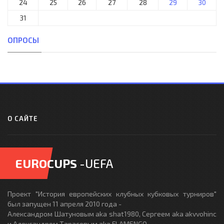
24
25
26
27
28
29
30
31
ОПРОСЫ
О САЙТЕ
EUROCUPS
-UEFA
Проект "История европейских клубных кубковых турниров"
был запущен 11 апреля 2010 года -
Александром Шатуновым aka shat1980, Сергеем aka akvvohinc
и Александром Тарасовым aka FLAMENGO.