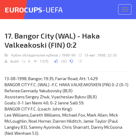
EUROCUPS
-UEFA
Откр
меню
17. Bangor City (WAL) - Haka
Valkeakoski (FIN) 0:2
Кубок обладателей кубков
/
1998-99
13-авг, 1998, 22:35
dudd
0
1 075
(
0
)
13-08-1998; Bangor; 19:35; Farrar Road; Att: 1.429
BANGOR CITY F.C. (WAL) -F.C. HAKA VALKEAKOSKEN (FIN) 0-2 (0-1)
Referee:Gennady Yakubovsky (BLR)
Assistans:Sergey Zhuk, Vyacheslav Bykov (BLR)
Goals: 0-1 Jari Niemi 40; 0-2 Janne Salli 59.
BANGOR CITY F.C. (coach: John King):
Lee Williams,Gareth Williams, Michael Fox, Mark Allen, Mick
McLoughlin, Noel Horner, Darren Hilditch, Jamie Taylor (Paul
Langley 83), Sammy Ayorinde, Chris Sharratt, Danny McGoona
(Neil Wenham 53).