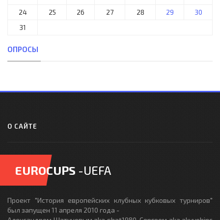
24
25
26
27
28
29
30
31
ОПРОСЫ
О САЙТЕ
EUROCUPS
-UEFA
Проект "История европейских клубных кубковых турниров"
был запущен 11 апреля 2010 года -
Александром Шатуновым aka shat1980, Сергеем aka akvvohinc