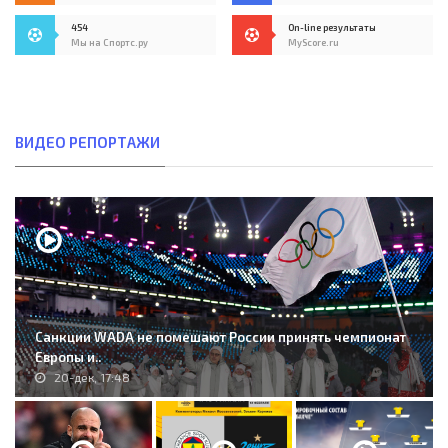
454
On-line результаты
Мы на Спортс.ру
MyScore.ru
ВИДЕО РЕПОРТАЖИ
Санкции WADA не помешают России принять чемпионат
Европы и..
20-дек, 17:48