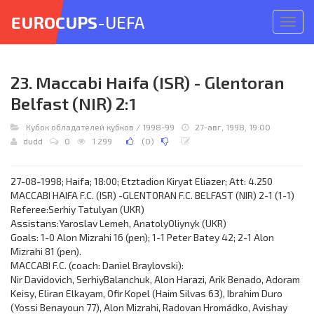
EUROCUPS
-UEFA
Откр
меню
23. Maccabi Haifa (ISR) - Glentoran
Belfast (NIR) 2:1
Кубок обладателей кубков
/
1998-99
27-авг, 1998, 19:00
dudd
0
1 299
(
0
)
27-08-1998; Haifa; 18:00; Etztadion Kiryat Eliazer; Att: 4.250
MACCABI HAIFA F.C. (ISR) -GLENTORAN F.C. BELFAST (NIR) 2-1 (1-1)
Referee:Serhiy Tatulyan (UKR)
Assistans:Yaroslav Lemeh, AnatolyOliynyk (UKR)
Goals: 1-0 Alon Mizrahi 16 (pen); 1-1 Peter Batey 42; 2-1 Alon
Mizrahi 81 (pen).
MACCABI F.C. (coach: Daniel Braylovski):
Nir Davidovich, SerhiyBalanchuk, Alon Harazi, Arik Benado, Adoram
Keisy, Eliran Elkayam, Ofir Kopel (Haim Silvas 63), Ibrahim Duro
(Yossi Benayoun 77), Alon Mizrahi, Radovan Hromádko, Avishay