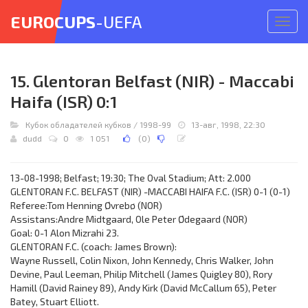
EUROCUPS
-UEFA
Откр
меню
15. Glentoran Belfast (NIR) - Maccabi
Haifa (ISR) 0:1
Кубок обладателей кубков
/
1998-99
13-авг, 1998, 22:30
dudd
0
1 051
(
0
)
13-08-1998; Belfast; 19:30; The Oval Stadium; Att: 2.000
GLENTORAN F.C. BELFAST (NIR) -MACCABI HAIFA F.C. (ISR) 0-1 (0-1)
Referee:Tom Henning Øvrebø (NOR)
Assistans:Andre Midtgaard, Ole Peter Ødegaard (NOR)
Goal: 0-1 Alon Mizrahi 23.
GLENTORAN F.C. (coach: James Brown):
Wayne Russell, Colin Nixon, John Kennedy, Chris Walker, John
Devine, Paul Leeman, Philip Mitchell (James Quigley 80), Rory
Hamill (David Rainey 89), Andy Kirk (David McCallum 65), Peter
Batey, Stuart Elliott.