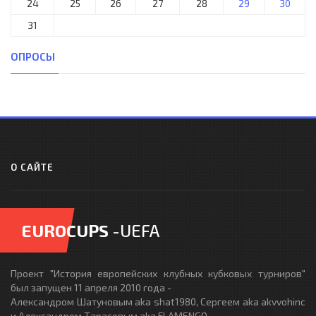
24
25
26
27
28
29
30
31
ОПРОСЫ
О САЙТЕ
EUROCUPS
-UEFA
Проект "История европейских клубных кубковых турниров"
был запущен 11 апреля 2010 года -
Александром Шатуновым aka shat1980, Сергеем aka akvvohinc
и Александром Тарасовым aka FLAMENGO.