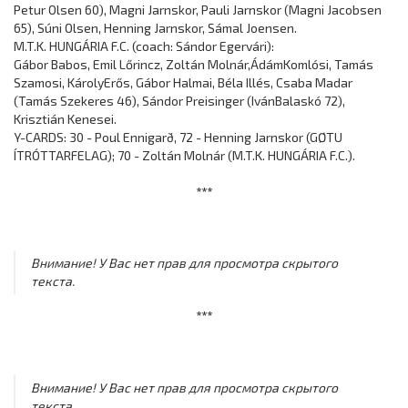
Petur Olsen 60), Magni Jarnskor, Pauli Jarnskor (Magni Jacobsen
65), Súni Olsen, Henning Jarnskor, Sámal Joensen.
M.T.K. HUNGÁRIA F.C. (coach: Sándor Egervári):
Gábor Babos, Emil Lőrincz, Zoltán Molnár,ÁdámKomlósi, Tamás
Szamosi, KárolyErős, Gábor Halmai, Béla Illés, Csaba Madar
(Tamás Szekeres 46), Sándor Preisinger (IvánBalaskó 72),
Krisztián Kenesei.
Y-CARDS: 30 - Poul Ennigarð, 72 - Henning Jarnskor (GØTU
ÍTRÓTTARFELAG); 70 - Zoltán Molnár (M.T.K. HUNGÁRIA F.C.).
***
Внимание! У Вас нет прав для просмотра скрытого
текста.
***
Внимание! У Вас нет прав для просмотра скрытого
текста.