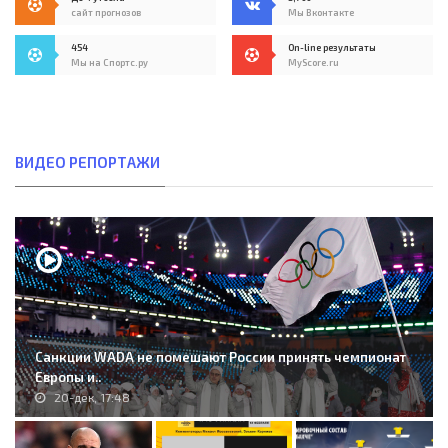
сайт прогнозов
Мы Вконтакте
454
On-line результаты
Мы на Спортс.ру
MyScore.ru
ВИДЕО РЕПОРТАЖИ
Санкции WADA не помешают России принять чемпионат
Европы и..
20-дек, 17:48