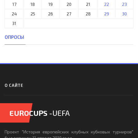
17
18
19
20
21
22
23
24
25
26
27
28
29
30
31
ОПРОСЫ
О САЙТЕ
EUROCUPS
-UEFA
Проект "История европейских клубных кубковых турниров"
был запущен 11 апреля 2010 года -