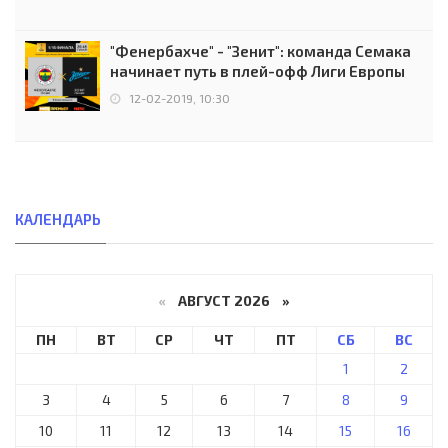
"Фенербахче" - "Зенит": команда Семака
начинает путь в плей-офф Лиги Европы
12-02-2019, 10:30
КАЛЕНДАРЬ
«
АВГУСТ 2026 »
ПН
ВТ
СР
ЧТ
ПТ
СБ
ВС
1
2
3
4
5
6
7
8
9
10
11
12
13
14
15
16