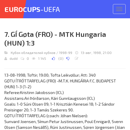
EUROCUPS
-UEFA
Откр
меню
7. GÍ Gøta (FRO) - MTK Hungaria
(HUN) 1:3
Кубок обладателей кубков
/
1998-99
13-авг, 1998, 21:00
dudd
0
1 145
(
0
)
13-08-1998; Toftir; 19:00; Tofta Leikvøllur; Att: 340
GØTU ÍTRÓTTARFELAG (FRO) -M.T.K. HUNGÁRIA F.C. BUDAPEST
(HUN) 1-3 (1-2)
Referee:Kristinn Jakobsson (ICL)
Assistans:Ari Þórðarson, Kári Gunnlaugsson (ICL)
Goals: 1-0 Súni Olsen 09; 1-1 Krisztián Kenesei 18; 1-2 Sándor
Preisinger 20; 1-3 Tamás Szekeres 90.
GØTU ÍTRÓTTARFELAG (coach: Jóhan Nielsen):
Sunvard Joensen, Símun Petur Justinussen, Poul Ennigarð, Svenn
Olsen (Samson Nesá85), Rúni Justinussen, Søren Jørgensen (Jóan