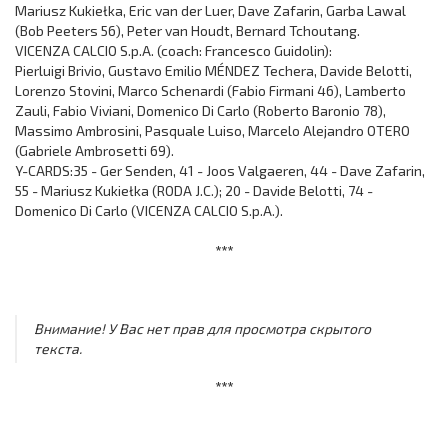
Mariusz Kukiełka, Eric van der Luer, Dave Zafarin, Garba Lawal
(Bob Peeters 56), Peter van Houdt, Bernard Tchoutang.
VICENZA CALCIO S.p.A. (coach: Francesco Guidolin):
Pierluigi Brivio, Gustavo Emilio MÉNDEZ Techera, Davide Belotti,
Lorenzo Stovini, Marco Schenardi (Fabio Firmani 46), Lamberto
Zauli, Fabio Viviani, Domenico Di Carlo (Roberto Baronio 78),
Massimo Ambrosini, Pasquale Luiso, Marcelo Alejandro OTERO
(Gabriele Ambrosetti 69).
Y-CARDS:35 - Ger Senden, 41 - Joos Valgaeren, 44 - Dave Zafarin,
55 - Mariusz Kukiełka (RODA J.C.); 20 - Davide Belotti, 74 -
Domenico Di Carlo (VICENZA CALCIO S.p.A.).
***
Внимание! У Вас нет прав для просмотра скрытого
текста.
***