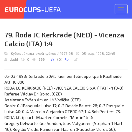
EUROCUPS
-UEFA
Откр
меню
79. Roda JC Kerkrade (NED) - Vicenza
Calcio (ITA) 1:4
Кубок обладателей кубков
/
1997-98
05-мар, 1998, 22:45
dudd
0
999
(
0
)
05-03-1998; Kerkrade; 20:45; Gemeentelijk Sportpark Kaalheide;
Att: 10.000
RODA J.C. KERKRADE (NED) -VICENZA CALCIO S.p.A. (ITA) 1-4 (0-3)
Referee:Václav Dr.Krondl (ČZE)
Assistans:Evžen Amler, Jiří Vodička (ČZE)
Goals: 0-1Pasquale Luiso 17; 0-2 Davide Belotti 28; 0-3 Pasquale
Luiso 40; 0-4 Marcelo Alejandro OTERO 67; 1-4 Bob Peeters 73.
RODA J.C. (coach: Maarten Cornelis "Martin" Jol):
Gregory Delwarte, Ger Senden, Joos Valgaeren (Stephan 't Hart
46), Regillio Vrede, Ramon van Haaren (Rastislav Mores 66),