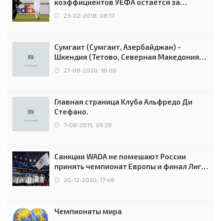
коэффициентов УЕФА остаётся за
Россией
23-02-2018, 08:17
Сумгаит (Сумгаит, Азербайджан) -
Шкендия (Тетово, Северная Македония) -
0:2 (0:0)
27-08-2020, 18:00
Главная страница Клуба Альфредо Ди
Стефано.
7-08-2015, 09:29
Санкции WADA не помешают России
принять чемпионат Европы и финал Лиги
чемпионов.
20-12-2020, 17:48
Чемпионаты мира