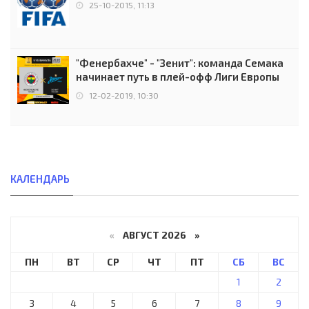
25-10-2015, 11:13
"Фенербахче" - "Зенит": команда Семака
начинает путь в плей-офф Лиги Европы
12-02-2019, 10:30
КАЛЕНДАРЬ
«
АВГУСТ 2026 »
ПН
ВТ
СР
ЧТ
ПТ
СБ
ВС
1
2
3
4
5
6
7
8
9