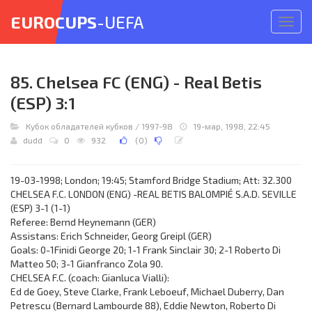
EUROCUPS
-UEFA
Откр
меню
85. Chelsea FC (ENG) - Real Betis
(ESP) 3:1
Кубок обладателей кубков
/
1997-98
19-мар, 1998, 22:45
dudd
0
932
(
0
)
19-03-1998; London; 19:45; Stamford Bridge Stadium; Att: 32.300
CHELSEA F.C. LONDON (ENG) -REAL BETIS BALOMPIÉ S.A.D. SEVILLE
(ESP) 3-1 (1-1)
Referee: Bernd Heynemann (GER)
Assistans: Erich Schneider, Georg Greipl (GER)
Goals: 0-1Finidi George 20; 1-1 Frank Sinclair 30; 2-1 Roberto Di
Matteo 50; 3-1 Gianfranco Zola 90.
CHELSEA F.C. (coach: Gianluca Vialli):
Ed de Goey, Steve Clarke, Frank Leboeuf, Michael Duberry, Dan
Petrescu (Bernard Lambourde 88), Eddie Newton, Roberto Di