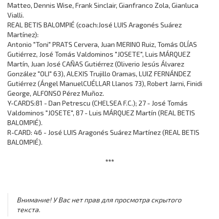
Matteo, Dennis Wise, Frank Sinclair, Gianfranco Zola, Gianluca
Vialli.
REAL BETIS BALOMPIÉ (coach:José LUIS Aragonés Suárez
Martínez):
Antonio "Toni" PRATS Cervera, Juan MERINO Ruiz, Tomás OLÍAS
Gutiérrez, José Tomás Valdominos "JOSETE", Luis MÁRQUEZ
Martín, Juan José CAÑAS Gutiérrez (Oliverio Jesús Álvarez
González "OLI" 63), ALEXIS Trujillo Oramas, LUIZ FERNÁNDEZ
Gutiérrez (Ángel ManuelCUÉLLAR Llanos 73), Robert Jarni, Finidi
George, ALFONSO Pérez Muñoz.
Y-CARDS:81 - Dan Petrescu (CHELSEA F.C.); 27 - José Tomás
Valdominos "JOSETE", 87 - Luis MÁRQUEZ Martín (REAL BETIS
BALOMPIÉ).
R-CARD: 46 - José LUIS Aragonés Suárez Martínez (REAL BETIS
BALOMPIÉ).
***
Внимание! У Вас нет прав для просмотра скрытого
текста.