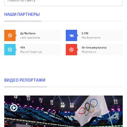
НАШИ ПАРТНЕРЫ
До Футбола
5,700
сайт прогнозов
Мы Вконтакте
454
On-line результаты
Мы на Спортс.ру
MyScore.ru
ВИДЕО РЕПОРТАЖИ