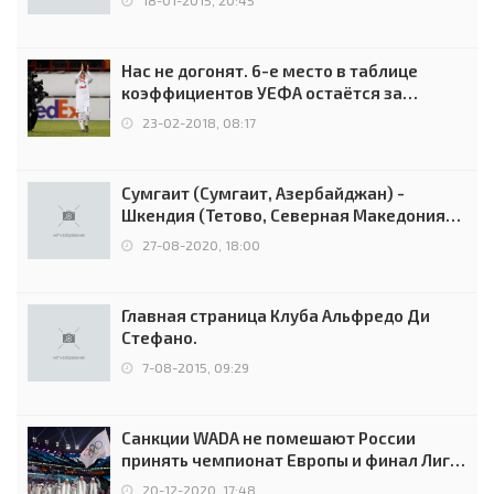
18-01-2015, 20:45
Нас не догонят. 6-е место в таблице
коэффициентов УЕФА остаётся за
Россией
23-02-2018, 08:17
Сумгаит (Сумгаит, Азербайджан) -
Шкендия (Тетово, Северная Македония) -
0:2 (0:0)
27-08-2020, 18:00
Главная страница Клуба Альфредо Ди
Стефано.
7-08-2015, 09:29
Санкции WADA не помешают России
принять чемпионат Европы и финал Лиги
чемпионов.
20-12-2020, 17:48