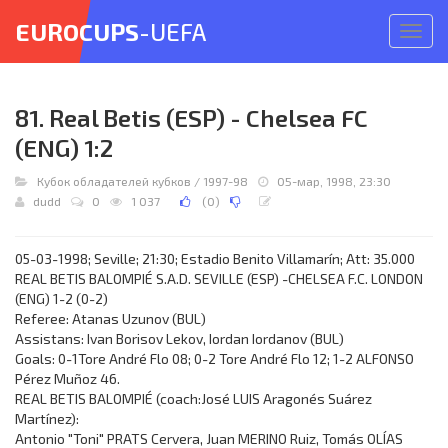
EUROCUPS
-UEFA
Откр
меню
81. Real Betis (ESP) - Chelsea FC
(ENG) 1:2
Кубок обладателей кубков
/
1997-98
05-мар, 1998, 23:30
dudd
0
1 037
(
0
)
05-03-1998; Seville; 21:30; Estadio Benito Villamarín; Att: 35.000
REAL BETIS BALOMPIÉ S.A.D. SEVILLE (ESP) -CHELSEA F.C. LONDON
(ENG) 1-2 (0-2)
Referee: Atanas Uzunov (BUL)
Assistans: Ivan Borisov Lekov, Iordan Iordanov (BUL)
Goals: 0-1Tore André Flo 08; 0-2 Tore André Flo 12; 1-2 ALFONSO
Pérez Muñoz 46.
REAL BETIS BALOMPIÉ (coach:José LUIS Aragonés Suárez
Martínez):
Antonio "Toni" PRATS Cervera, Juan MERINO Ruiz, Tomás OLÍAS