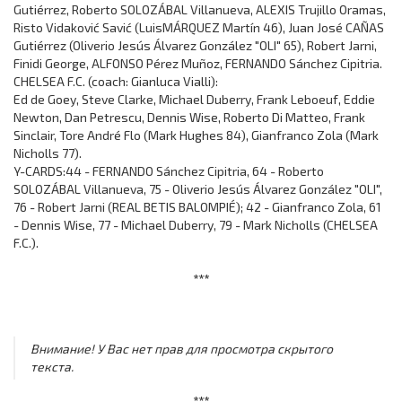
Gutiérrez, Roberto SOLOZÁBAL Villanueva, ALEXIS Trujillo Oramas,
Risto Vidaković Savić (LuisMÁRQUEZ Martín 46), Juan José CAÑAS
Gutiérrez (Oliverio Jesús Álvarez González "OLI" 65), Robert Jarni,
Finidi George, ALFONSO Pérez Muñoz, FERNANDO Sánchez Cipitria.
CHELSEA F.C. (coach: Gianluca Vialli):
Ed de Goey, Steve Clarke, Michael Duberry, Frank Leboeuf, Eddie
Newton, Dan Petrescu, Dennis Wise, Roberto Di Matteo, Frank
Sinclair, Tore André Flo (Mark Hughes 84), Gianfranco Zola (Mark
Nicholls 77).
Y-CARDS:44 - FERNANDO Sánchez Cipitria, 64 - Roberto
SOLOZÁBAL Villanueva, 75 - Oliverio Jesús Álvarez González "OLI",
76 - Robert Jarni (REAL BETIS BALOMPIÉ); 42 - Gianfranco Zola, 61
- Dennis Wise, 77 - Michael Duberry, 79 - Mark Nicholls (CHELSEA
F.C.).
***
Внимание! У Вас нет прав для просмотра скрытого
текста.
***