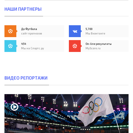
НАШИ ПАРТНЕРЫ
До Футбола
5,700
сайт прогнозов
Мы Вконтакте
454
On-line результаты
Мы на Спортс.ру
MyScore.ru
ВИДЕО РЕПОРТАЖИ