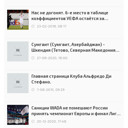
Нас не догонят. 6-е место в таблице
коэффициентов УЕФА остаётся за
Россией
23-02-2018, 08:17
Сумгаит (Сумгаит, Азербайджан) -
Шкендия (Тетово, Северная Македония) -
0:2 (0:0)
27-08-2020, 18:00
Главная страница Клуба Альфредо Ди
Стефано.
7-08-2015, 09:29
Санкции WADA не помешают России
принять чемпионат Европы и финал Лиги
чемпионов.
20-12-2020, 17:48