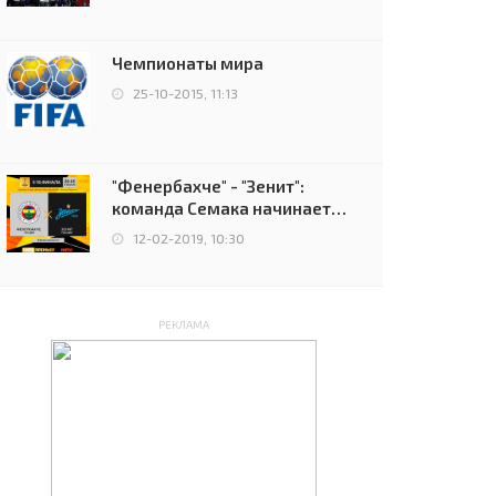
чемпионов.
Чемпионаты мира
25-10-2015, 11:13
"Фенербахче" - "Зенит":
команда Семака начинает
путь в плей-офф Лиги
12-02-2019, 10:30
Европы
РЕКЛАМА