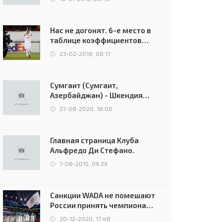
Нас не догонят. 6-е место в
таблице коэффициентов
УЕФА остаётся за Россией
23-02-2018, 08:17
Сумгаит (Сумгаит,
Азербайджан) - Шкендия
(Тетово, Северная
27-08-2020, 18:00
Македония) - 0:2 (0:0)
Главная страница Клуба
Альфредо Ди Стефано.
7-08-2015, 09:29
Санкции WADA не помешают
России принять чемпионат
Европы и финал Лиги
20-12-2020, 17:48