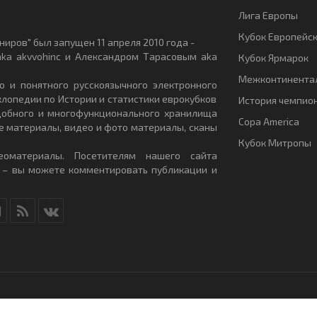
Лига Европы
Кубок Европейс
иров" был запущен 11 апреля 2010 года -
ka akvvohinc и Александром Тарасовым aka
Кубок Ярмарок
Межконтинентал
о и понятного русскоязычного электронного
клопедии по Истории и статистики еврокубков
История чемпио
удобного и многофункционального хранилища
Copa America
е материалы, видео и фото материалы, сканы
Кубок Митропы
еоматериалы. Посетителям нашего сайта
 – вы можете комментировать публикации и
RU
- All Rights Reserved.