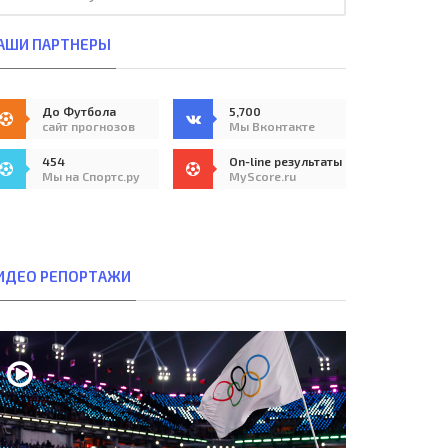
АШИ ПАРТНЕРЫ
До Футбола
5,700
сайт прогнозов
Мы Вконтакте
454
On-line результаты
Мы на Спортс.ру
MyScore.ru
ИДЕО РЕПОРТАЖИ