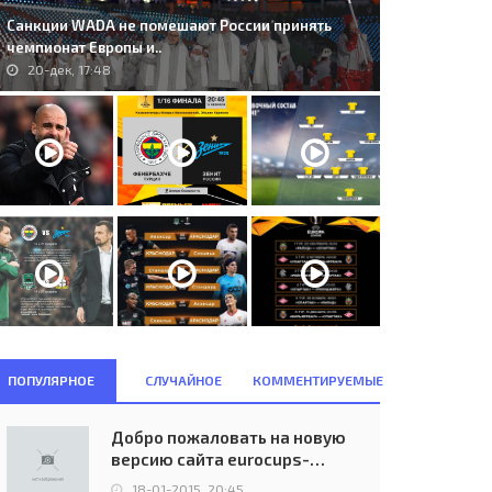
Санкции WADA не помешают России принять
чемпионат Европы и..
20-дек, 17:48
A.D. Real Sociedad de Fútbol
ПОПУЛЯРНОЕ
СЛУЧАЙНОЕ
КОММЕНТИРУЕМЫЕ
99. FC Dinaburg (LVA) - Bnei
n Sebastian (ESP) -..
Yehuda Tel Aviv (ISR) 0:1..
16-мар, 17:42
23-июл, 20:00
Добро пожаловать на новую
версию сайта eurocups-
uefa.ru
18-01-2015, 20:45