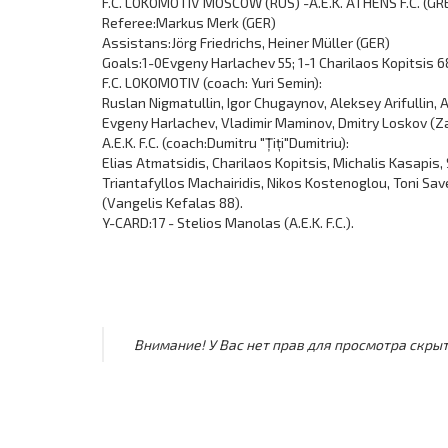
F.C. LOKOMOTIV MOSCOW (RUS) -A.E.K. ATHENS F.C. (GRE
Referee:Markus Merk (GER)
Assistans:Jörg Friedrichs, Heiner Müller (GER)
Goals:1-0Evgeny Harlachev 55; 1-1 Charilaos Kopitsis 68
F.C. LOKOMOTIV (coach: Yuri Semin):
Ruslan Nigmatullin, Igor Chugaynov, Aleksey Arifullin,
Evgeny Harlachev, Vladimir Maminov, Dmitry Loskov (Z
A.E.K. F.C. (coach:Dumitru "Țiți"Dumitriu):
Elias Atmatsidis, Charilaos Kopitsis, Michalis Kasapis,
Triantafyllos Machairidis, Nikos Kostenoglou, Toni Sav
(Vangelis Kefalas 88).
Y-CARD:17 - Stelios Manolas (A.E.K. F.C.).
Внимание! У Вас нет прав для просмотра скрыт