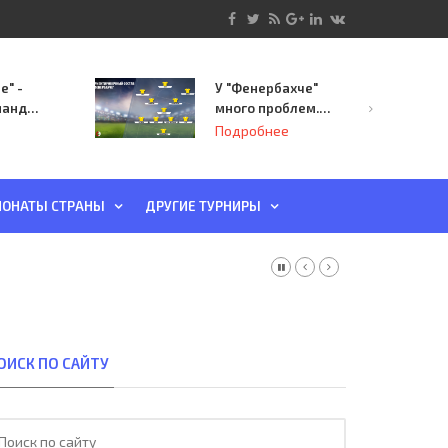
е" -
У "Фенербахче"
манда
много проблем.
инает
Но он опасен для
Подробнее
й-офф
"Зенита"
ы
ОНАТЫ СТРАНЫ
ДРУГИЕ ТУРНИРЫ
ОИСК ПО САЙТУ