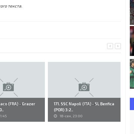
ого текста.
aco (FRA) - Grazer
171. SSC Napoli (ITA) - SL Benfica
S.
..
(POR) 3:2..
Sa
1:45
18-сен, 23:00