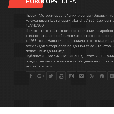
EUROCUPS
-UEFA
Проект "История европейских клубных кубковых турн
Александром Шатуновым aka shat1980, Сергеем a
FLAMENGO.
Целью этого сайта является создание подробног
справочника и не побоимся даже этого слова энци
с 1955 года. Наша главная задача это создание 
всех видов материалов по данной теме - текстовы
печатных изданий ит.д
Публикуем различные мнения, статьи и вид
предоставляем возможность общения на портале
добавлять свои.
© Copyright © 2010-2017. Разработано студией
DLE-THEME.