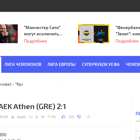
"Манчестер Сити"
"Фенербахч
могут исключить
"Зенит": ко
из Лиги
Семака нач
Подробнее
Подробнее
чемпионов.
путь в пле
Лиги Европ
ЛИГА ЧЕМПИОНОВ
ЛИГА ЕВРОПЫ
СУПЕРКУБОК УЕФА
ЧЕМПИ
ква) - "Красная Заря" (Ленинград) 6:2
AEK Athen (GRE) 2:1
П
19:00
dudd
0
1 110
(
0
)
.300