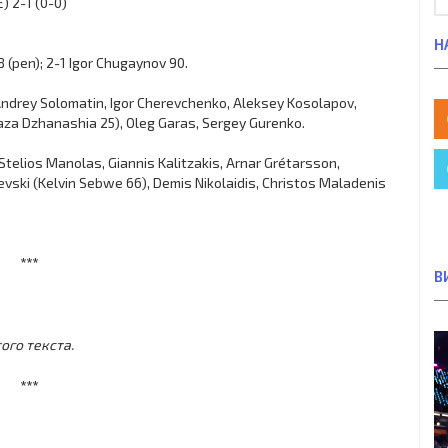
) 2-1 (0-0)
Н
 (pen); 2-1 Igor Chugaynov 90.
 Andrey Solomatin, Igor Cherevchenko, Aleksey Kosolapov,
aza Dzhanashia 25), Oleg Garas, Sergey Gurenko.
 Stelios Manolas, Giannis Kalitzakis, Arnar Grétarsson,
evski (Kelvin Sebwe 66), Demis Nikolaidis, Christos Maladenis
***
В
ого текста.
***