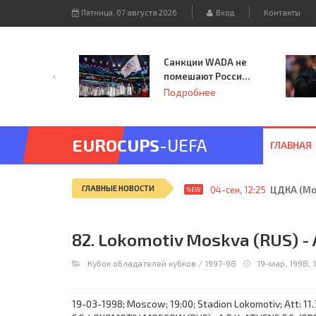
Пятница, 07 августа 2026
Вход
Контакты
Санкции WADA не
помешают России
принять
Подробнее
чемпионат
Европы и финал
Лиги чемпионов.
EUROCUPS
-UEFA
ГЛАВНАЯ
ГЛАВНЫЕ НОВОСТИ
04-сен, 12:25
ЦДКА (Мос
NEW
82. Lokomotiv Moskva (RUS) - 
Кубок обладателей кубков
/
1997-98
19-мар, 1998, 
19-03-1998; Moscow; 19:00; Stadion Lokomotiv; Att: 11