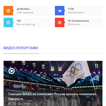
До Футбола
5,700
сайт прогнозов
Мы Вконтакте
454
On-line результаты
Мы на Спортс.ру
MyScore.ru
ВИДЕО РЕПОРТАЖИ
Санкции WADA не помешают России принять чемпионат
Европы и..
20-дек, 17:48