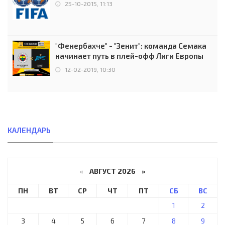
25-10-2015, 11:13
"Фенербахче" - "Зенит": команда Семака
начинает путь в плей-офф Лиги Европы
12-02-2019, 10:30
КАЛЕНДАРЬ
«
АВГУСТ 2026 »
ПН
ВТ
СР
ЧТ
ПТ
СБ
ВС
1
2
3
4
5
6
7
8
9