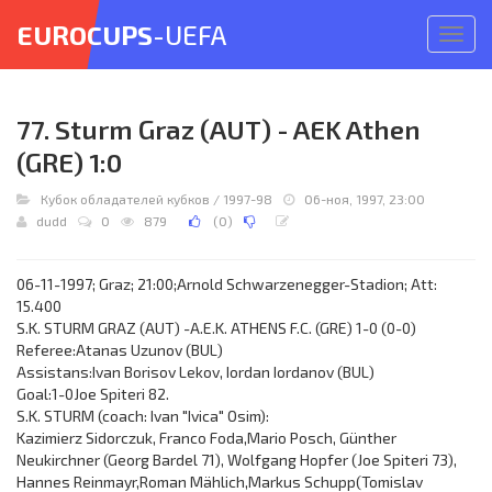
EUROCUPS
-UEFA
Откр
меню
77. Sturm Graz (AUT) - AEK Athen
(GRE) 1:0
Кубок обладателей кубков
/
1997-98
06-ноя, 1997, 23:00
dudd
0
879
(
0
)
06-11-1997; Graz; 21:00;Arnold Schwarzenegger-Stadion; Att:
15.400
S.K. STURM GRAZ (AUT) -A.E.K. ATHENS F.C. (GRE) 1-0 (0-0)
Referee:Atanas Uzunov (BUL)
Assistans:Ivan Borisov Lekov, Iordan Iordanov (BUL)
Goal:1-0Joe Spiteri 82.
S.K. STURM (coach: Ivan "Ivica" Osim):
Kazimierz Sidorczuk, Franco Foda,Mario Posch, Günther
Neukirchner (Georg Bardel 71), Wolfgang Hopfer (Joe Spiteri 73),
Hannes Reinmayr,Roman Mählich,Markus Schupp(Tomislav