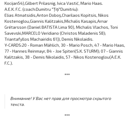
Kocijan54),Gilbert Prilasnig, Ivica Vastić, Mario Haas.
A.E.K. F.C. (coach:Dumitru "Țiți"Dumitriu):
Elias Atmatsidis,Anton Doboș,Charilaos Kopitsis, Nikos
Kostenoglou,Giannis Kalitzakis,Michalis Kasapis,Arnar
Grétarsson (Daniel BATISTA Lima 90), Michalis Vlachos, Toni
Savevski,MARCELO Veridiano (Christos Maladenis 58);
Triantafyllos Machairidis 61)), Demis Nikolaidis.
Y-CARDS:20 - Roman Mählich, 30 - Mario Posch, 47 - Mario Haas,
77 - Hannes Reinmayr, 84 - Joe Spiteri(S.K. STURM); 07 - Giannis
Kalitzakis, 38 - Demis Nikolaidis, 57 - Nikos Kostenoglou(A.E.K.
F.C.).
***
Внимание! У Вас нет прав для просмотра скрытого
текста.
***