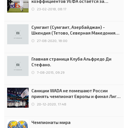
коэффициентов УЕФА остаётся за
Россией
23-02-2018, 08:17
Сумгаит (Сумгаит, Азербайджан) -
Шкендия (Тетово, Северная Македония) -
0:2 (0:0)
27-08-2020, 18:00
Главная страница Клуба Альфредо Ди
Стефано.
7-08-2015, 09:29
Санкции WADA не помешают России
принять чемпионат Европы и финал Лиги
чемпионов.
20-12-2020, 17:48
Чемпионаты мира