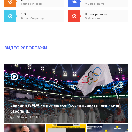
сайт прогнозов
Мы Вконтакте
454
On-line результаты
Мы на Спортс.ру
MyScore.ru
ВИДЕО РЕПОРТАЖИ
Санкции WADA не помешают России принять чемпионат
Европы и..
20-дек, 17:48