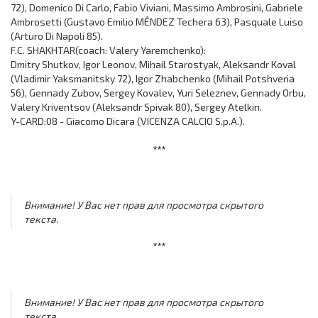
72), Domenico Di Carlo, Fabio Viviani, Massimo Ambrosini, Gabriele
Ambrosetti (Gustavo Emilio MÉNDEZ Techera 63), Pasquale Luiso
(Arturo Di Napoli 85).
F.C. SHAKHTAR(coach: Valery Yaremchenko):
Dmitry Shutkov, Igor Leonov, Mihail Starostyak, Aleksandr Koval
(Vladimir Yaksmanitsky 72), Igor Zhabchenko (Mihail Potshveria
56), Gennady Zubov, Sergey Kovalev, Yuri Seleznev, Gennady Orbu,
Valery Kriventsov (Aleksandr Spivak 80), Sergey Atelkin.
Y-CARD:08 - Giacomo Dicara (VICENZA CALCIO S.p.A.).
***
Внимание! У Вас нет прав для просмотра скрытого
текста.
***
Внимание! У Вас нет прав для просмотра скрытого
текста.