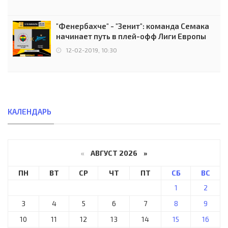
"Фенербахче" - "Зенит": команда Семака
начинает путь в плей-офф Лиги Европы
12-02-2019, 10:30
КАЛЕНДАРЬ
«
АВГУСТ 2026 »
ПН
ВТ
СР
ЧТ
ПТ
СБ
ВС
1
2
3
4
5
6
7
8
9
10
11
12
13
14
15
16