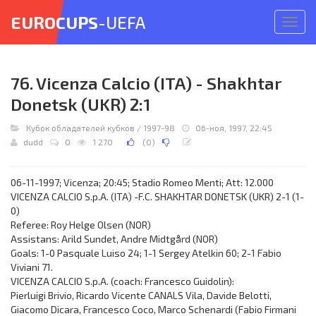
EUROCUPS
-UEFA
Откр
меню
76. Vicenza Calcio (ITA) - Shakhtar
Donetsk (UKR) 2:1
Кубок обладателей кубков
/
1997-98
06-ноя, 1997, 22:45
dudd
0
1 270
(
0
)
06-11-1997; Vicenza; 20:45; Stadio Romeo Menti; Att: 12.000
VICENZA CALCIO S.p.A. (ITA) -F.C. SHAKHTAR DONETSK (UKR) 2-1 (1-
0)
Referee: Roy Helge Olsen (NOR)
Assistans: Arild Sundet, Andre Midtgård (NOR)
Goals: 1-0 Pasquale Luiso 24; 1-1 Sergey Atelkin 60; 2-1 Fabio
Viviani 71.
VICENZA CALCIO S.p.A. (coach: Francesco Guidolin):
Pierluigi Brivio, Ricardo Vicente CANALS Vila, Davide Belotti,
Giacomo Dicara, Francesco Coco, Marco Schenardi (Fabio Firmani