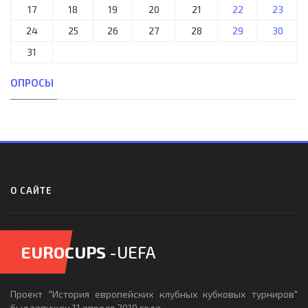
17
18
19
20
21
22
23
24
25
26
27
28
29
30
31
ОПРОСЫ
О САЙТЕ
EUROCUPS
-UEFA
Проект "История европейских клубных кубковых турниров"
был запущен 11 апреля 2010 года -