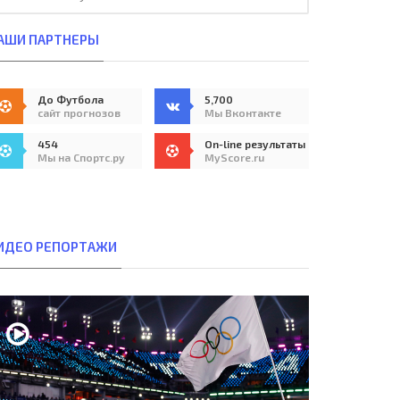
АШИ ПАРТНЕРЫ
До Футбола
5,700
сайт прогнозов
Мы Вконтакте
454
On-line результаты
Мы на Спортс.ру
MyScore.ru
ИДЕО РЕПОРТАЖИ