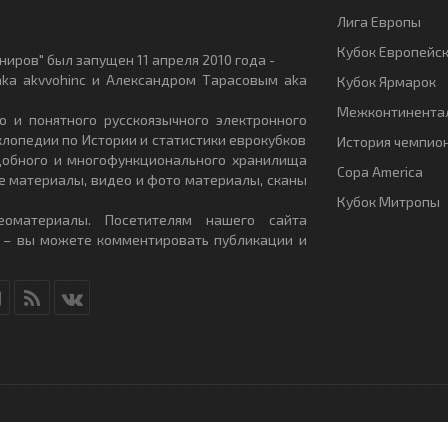
Лига Европы
Кубок Европейс
иров" был запущен 11 апреля 2010 года -
ka akvvohinc и Александром Тарасовым aka
Кубок Ярмарок
Межконтинентал
о и понятного русскоязычного электронного
клопедии по Истории и статистики еврокубков
История чемпио
удобного и многофункционального хранилища
Copa America
е материалы, видео и фото материалы, сканы
Кубок Митропы
еоматериалы. Посетителям нашего сайта
 – вы можете комментировать публикации и
RU
- All Rights Reserved.