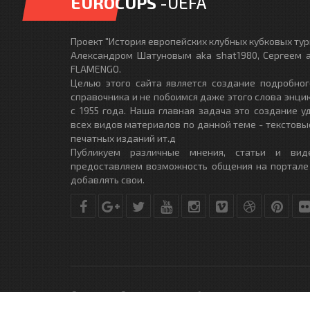
EUROCUPS
-UEFA
Проект "История европейских клубных кубковых турн
Александром Шатуновым aka shat1980, Сергеем a
FLAMENGO.
Целью этого сайта является создание подробног
справочника и не побоимся даже этого слова энци
с 1955 года. Наша главная задача это создание 
всех видов материалов по данной теме - текстовы
печатных изданий ит.д
Публикуем различные мнения, статьи и вид
предоставляем возможность общения на портале
добавлять свои.
© Copyright © 2010-2017. Разработано студией
DLE-THEME.