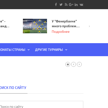
е" -
У "Фенербахче"
манда
много проблем.
инает
Но он опасен для
Подробнее
й-офф
"Зенита"
ы
ОНАТЫ СТРАНЫ
ДРУГИЕ ТУРНИРЫ
ОИСК ПО САЙТУ