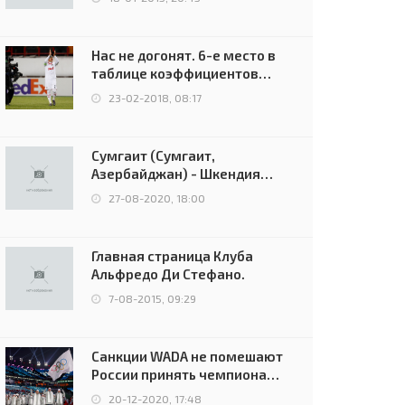
Нас не догонят. 6-е место в
таблице коэффициентов
УЕФА остаётся за Россией
23-02-2018, 08:17
Сумгаит (Сумгаит,
Азербайджан) - Шкендия
(Тетово, Северная
27-08-2020, 18:00
Македония) - 0:2 (0:0)
Главная страница Клуба
Альфредо Ди Стефано.
7-08-2015, 09:29
Санкции WADA не помешают
России принять чемпионат
Европы и финал Лиги
20-12-2020, 17:48