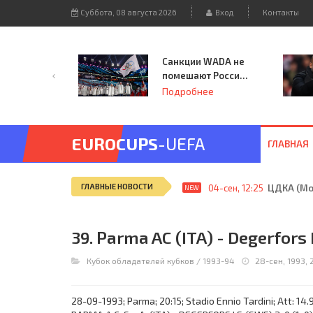
Суббота, 08 августа 2026
Вход
Контакты
Санкции WADA не
помешают России
принять
Подробнее
чемпионат
Европы и финал
Лиги чемпионов.
EUROCUPS
-UEFA
ГЛАВНАЯ
ГЛАВНЫЕ НОВОСТИ
04-сен, 12:25
ЦДКА (Мос
NEW
39. Parma AC (ITA) - Degerfors 
Кубок обладателей кубков
/
1993-94
28-сен, 1993, 
28-09-1993; Parma; 20:15; Stadio Ennio Tardini; Att: 14.