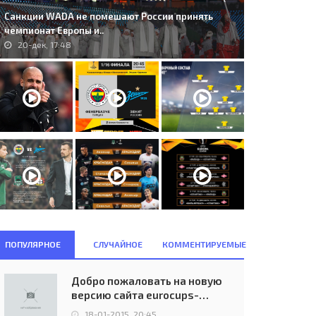
Санкции WADA не помешают России принять
чемпионат Европы и..
20-дек, 17:48
. FC Basel (SUI) - Debreceni
154. AC Milan (ITA) - RC Lens
C (HUN) 3:1..
(FRA) 2:1..
04-авг, 21:45
18-сен, 22:45
ПОПУЛЯРНОЕ
СЛУЧАЙНОЕ
КОММЕНТИРУЕМЫЕ
Добро пожаловать на новую
версию сайта eurocups-
uefa.ru
18-01-2015, 20:45