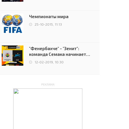
чемпионов.
Чемпионаты мира
25-10-2015, 11:13
"Фенербахче" - "Зенит":
команда Семака начинает
путь в плей-офф Лиги
12-02-2019, 10:30
Европы
РЕКЛАМА