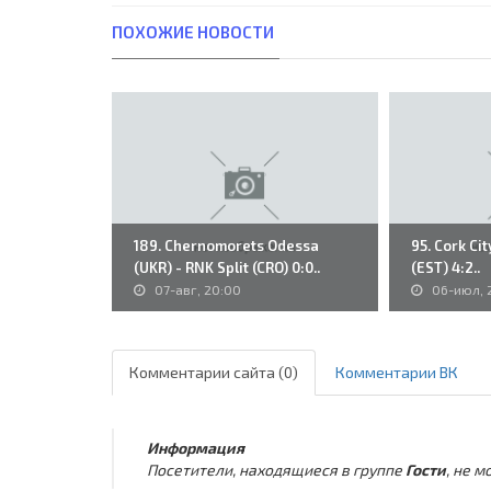
ПОХОЖИЕ НОВОСТИ
189. Chernomorets Odessa
95. Cork Cit
(UKR) - RNK Split (CRO) 0:0..
(EST) 4:2..
07-авг, 20:00
06-июл, 
Комментарии сайта (0)
Комментарии ВК
Информация
Посетители, находящиеся в группе
Гости
, не 