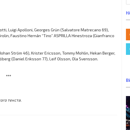
Н
notti, Luigi Apolloni, Georges Grün (Salvatore Matrecano 69),
Brolin, Faustino Hernán “Tino” ASPRILLA Hinestroza (Gianfranco
Johan Ström 46), Krister Ericsson, Tommy Mohlin, Hekan Berger,
öberg (Daniel Eriksson 77), Leif Olsson, Ola Svensson.
***
В
ого текста.