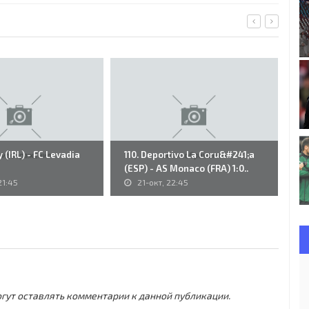
y (IRL) - FC Levadia
110. Deportivo La Coru&#241;a
59
(ESP) - AS Monaco (FRA) 1:0..
VS
21:45
21-окт, 22:45
могут оставлять комментарии к данной публикации.