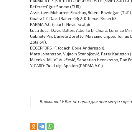
PARMA A.C. S.p.A. (ITA) - DEGERFORS I.F. (SWE) 2-0 (1-0)
Referee:Oğuz Sarvan (TUR)
Assistans:Muharrem Firuzbay, Bülent Bozdoğan (TUR)
Goals: 1-0 David Balleri 03; 2-0 Tomas Brolin 68.
PARMA A.C. (coach: Nevio Scala):
Luca Bucci, David Balleri, Alberto Di Chiara, Lorenzo Mi
Gabriele Pin, Daniele Zoratto, Massimo Crippa, Tomas 
Zola 64).
DEGERFORS I.F. (coach: Börje Andersson):
Mats Johansson, Vujadin Stanojković, Peter Karlsson (
Milenko “Mille” Vukčević, Sebastian Henriksson, Dan Fr
Y-CARD: 74 - Luigi Apolloni(PARMA A.C.).
Внимание! У Вас нет прав для просмотра скрыт