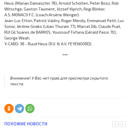
Heus (Marian Damaschin 78), Arnold Scholten, Peter Bosz, Rob
Witschge, Gaston Taument, József Kiprich, Regi Blinker.
A.S. MONACO F.C. (coach:Arsène Wenger):
Jean-Luc Ettori, Patrick Valéry, Roger Mendy, Emmanuel Petit, Luc
Sonor, Jérôme Gnako (Lilian Thuram 77), Marcel Dib, Claude Puel,
RUI Gil Soares de BARROS, Youssouf Fofana (Gérald Passi 70),
George Weah.
Y-CARD: 38 - Ruud Heus (R.V. & A.V. FEYENOORD).
***
Внимание! У Вас нет прав для просмотра скрытого
текста.
ПОХОЖИЕ НОВОСТИ