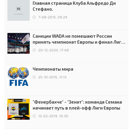
Главная страница Клуба Альфредо Ди
Стефано.
7-08-2015, 09:29
Санкции WADA не помешают России
принять чемпионат Европы и финал Лиги
чемпионов.
20-12-2020, 17:48
Чемпионаты мира
25-10-2015, 11:13
"Фенербахче" - "Зенит": команда Семака
начинает путь в плей-офф Лиги Европы
12-02-2019, 10:30