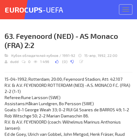
EUROCUPS
-UEFA
Откр
меню
63. Feyenoord (NED) - AS Monaco
(FRA) 2:2
Кубок обладателей кубков
/
1991-92
15-апр, 1992, 22:00
dudd
0
1 496
(
0
)
15-04-1992; Rotterdam; 20:00; Feyenoord Stadion; Att: 42.107
R.V. & A.V. FEYENOORD ROTTERDAM (NED) -A.S. MONACO F.C. (FRA)
2-2 (1-1)
Referee:Rune Larsson (SWE)
Assistans:Håkan Lundgren, Bo Persson (SWE)
Goals: 0-1 George Weah 33; 0-2 RUI Gil Soares de BARROS 49; 1-2
Rob Witschge 50; 2-2 Marian Damaschin 86.
R.V. & A.V. FEYENOORD (coach: Wilhelmus Marinus Anthonius
Jansen):
Ed de Goey, Ulrich van Gobbel, John Metgod, Henk Fräser, Ruud