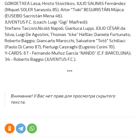
GOIKOETXEA Lasa, Hristo Stoichkov, JULIO SALINAS Fernández
(Miquel SOLER Sarasols 85), Aitor "Txiki" BEGUIRISTÁIN Mújica
(EUSEBIO Sacristán Mena 46).
JUVENTUS F.C. (coach: Luigi “Gigi” Maifredi):
Stefano Tacconi,Nicolò Napoli, Gianluca Luppi, JÚLIO CÉSAR da
Silva, Luigi De Agostini, Thomas “Icke” Häßler, Daniele Fortunato,
Roberto Baggio, Giancarlo Marocchi, Salvatore "Totò" Schillaci
(Paolo Di Canio 87), Pierluigi Casiraghi (Eugenio Corini 70).
Y-CARDS: 67 - Fernando Muñoz García “NANDO” (C.F. BARCELONA);
34 - Roberto Baggio (JUVENTUS F.C.).
***
Внимание! У Вас нет прав для просмотра скрытого
текста.