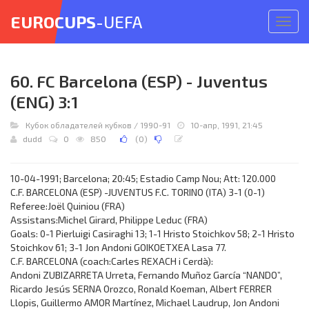
EUROCUPS
-UEFA
Откр
меню
60. FC Barcelona (ESP) - Juventus
(ENG) 3:1
Кубок обладателей кубков
/
1990-91
10-апр, 1991, 21:45
dudd
0
850
(
0
)
10-04-1991; Barcelona; 20:45; Estadio Camp Nou; Att: 120.000
C.F. BARCELONA (ESP) -JUVENTUS F.C. TORINO (ITA) 3-1 (0-1)
Referee:Joël Quiniou (FRA)
Assistans:Michel Girard, Philippe Leduc (FRA)
Goals: 0-1 Pierluigi Casiraghi 13; 1-1 Hristo Stoichkov 58; 2-1 Hristo
Stoichkov 61; 3-1 Jon Andoni GOIKOETXEA Lasa 77.
C.F. BARCELONA (coach:Carles REXACH i Cerdà):
Andoni ZUBIZARRETA Urreta, Fernando Muñoz García “NANDO”,
Ricardo Jesús SERNA Orozco, Ronald Koeman, Albert FERRER
Llopis, Guillermo AMOR Martínez, Michael Laudrup, Jon Andoni