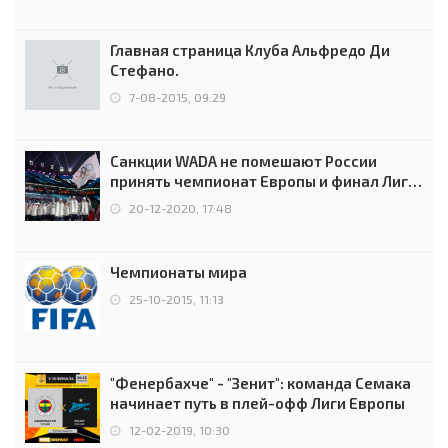
Главная страница Клуба Альфредо Ди
Стефано.
7-08-2015, 09:29
Санкции WADA не помешают России
принять чемпионат Европы и финал Лиги
чемпионов.
20-12-2020, 17:48
Чемпионаты мира
25-10-2015, 11:13
"Фенербахче" - "Зенит": команда Семака
начинает путь в плей-офф Лиги Европы
12-02-2019, 10:30