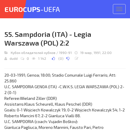
EUROCUPS
-UEFA
Откр
меню
55. Sampdoria (ITA) - Legia
Warszawa (POL) 2:2
Кубок обладателей кубков
/
1990-91
19-мар, 1991, 22:00
dudd
0
1 142
(
0
)
20-03-1991; Genoa; 18:00; Stadio Comunale Luigi Ferraris; Att:
25.860
U.C. SAMPDORIA GENOA (ITA) -C.W.K.S. LEGIA WARSZAWA (POL) 2-
2 (0-1)
Referee:Wieland Ziller (DDR)
Assistans:Klaus Scheurell, Klaus Peschel (DDR)
Goals: 0-1 Wojciech Kowalczyk 19; 0-2 Wojciech Kowalczyk 54; 1-2
Roberto Mancini 67; 2-2 Gianluca Vialli 88.
U.C. SAMPDORIA (coach: Vujadin Boškov):
Gianluca Pagliuca, Moreno Mannini, Fausto Pari, Pietro