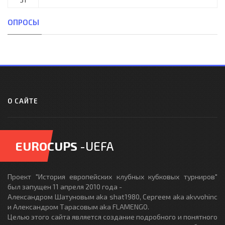
ОПРОСЫ
О САЙТЕ
EUROCUPS
-UEFA
Проект "История европейских клубных кубковых турниров"
был запущен 11 апреля 2010 года -
Александром Шатуновым aka shat1980, Сергеем aka akvvohinc
и Александром Тарасовым aka FLAMENGO.
Целью этого сайта является создание подробного и понятного