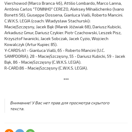
Vierchowod (Marco Branca 46), Attilio Lombardo, Marco Lanna,
Antônio Carlos "TONINHO" CEREZO, Aleksey Mihailichenko (Ivano
Bonetti 56), Giuseppe Dossena, Gianluca Vialli, Roberto Mancini.
C.W.K.S. LEGIA (coach: Władysław Stachurski):
MaciejSzczęsny, Jacek Bąk (Marek Jóźwiak 68), Dariusz Kubicki,
Arkadiusz Gmur, Dariusz Czykier. Piotr Czachowski, Leszek Pisz,
Krzysztof Iwanicki, Jacek Sobczak, Jacek Cyzio, Wojciech
Kowalczyk (Artur Kupiec 85).
Y-CARDS:41 - Gianluca Vialli, 65 - Roberto Mancini (U.C.
SAMPDORIA); 28 - MaciejSzczęsny, 55 - Dariusz Kubicki, 59 - Jacek
Bąk, 86 - MaciejSzczęsny (C.W.K.S. LEGIA).
R-CARD:86 - MaciejSzczęsny (C.W.K.S. LEGIA).
***
Внимание! У Вас нет прав для просмотра скрытого
текста.