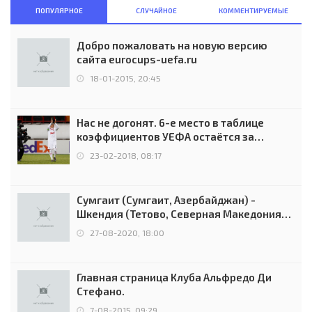
ПОПУЛЯРНОЕ
СЛУЧАЙНОЕ
КОММЕНТИРУЕМЫЕ
Добро пожаловать на новую версию
сайта eurocups-uefa.ru
18-01-2015, 20:45
Нас не догонят. 6-е место в таблице
коэффициентов УЕФА остаётся за
Россией
23-02-2018, 08:17
Сумгаит (Сумгаит, Азербайджан) -
Шкендия (Тетово, Северная Македония) -
0:2 (0:0)
27-08-2020, 18:00
Главная страница Клуба Альфредо Ди
Стефано.
7-08-2015, 09:29