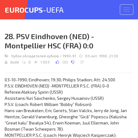
EUROCUPS
-UEFA
Откр
меню
28. PSV Eindhoven (NED) -
Montpellier HSC (FRA) 0:0
Кубок обладателей кубков
/
1990-91
03-окт, 1990, 21:30
dudd
0
1 053
(
0
)
03-10-1990; Eindhoven; 19:30; Philips Stadion; Att: 24.500
P.S.V. EINDHOVEN (NED) -MONTPELLIER P.S.C. (FRA) 0-0
Referee:Aleksey Spirin (USSR)
Assistans:Yuri Savchenko, Sergey Husainov (USSR)
P.S.V. (coach: Robert William “Bobby” Robson):
Hans van Breukelen, Eric Gerets, Stan Valckx, Jerry de Jong, Jan
Heintze, Gerald Vanenburg, Gheorghe “Gică” Popescu (Kalusha
“Great kalu” Bwalya 54), Erwin Koeman, Juul Ellerman, John
Bosman (Twan Scheepers 78).
MONTPELLIER P.S.C. (coach: Henryk Wojciech Kasperczak):