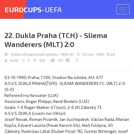
EUROCUPS
-UEFA
Откр
меню
22. Dukla Praha (TCH) - Sliema
Wanderers (MLT) 2:0
Кубок обладателей кубков
/
1990-91
03-окт, 1990, 19:00
dudd
0
932
(
0
)
03-10-1990; Praha; 17:00; Stadion Na Juliske; Att: 677
A.S.V.S. DUKLA PRAHA(ČSFR) -SLIEMA WANDERERS F.C. (MLT) 2-0
(0-0)
Referee:Erny Kesseler (LUX)
Assistans: Roger Philippi, René Bindels (LUX)
Goals: 1-0 Roger Walker 47 (out); 2-0 Jiří Záleský 73.
A.S.V.S. DUKLA (coach: Ivo Viktor):
Josef Novak, Roman Pivarník, Jan Suchopárek, Václav Rada, Marian
Kopča, Edvard Lasota (Pavel Karoch 64), Aleš Foldyna, Jiří
Záleský, Radoslav Látal (Dušan Fitzel 76), Günter Bittengel, Jozef