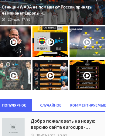
Санкции WADA не помешают России принять
чемпионат Европы и..
20-дек, 17:48
nfermline Athletic F.C. (SCO) -
64. Budapest Honvéd (HUN) - FK
K. Dinamo Zagreb (YUG)..
Rabotnički (MKD) 4:0..
26-окт, 00:00
17-июл, 19:00
ПОПУЛЯРНОЕ
СЛУЧАЙНОЕ
КОММЕНТИРУЕМЫЕ
Добро пожаловать на новую
версию сайта eurocups-
uefa.ru
18-01-2015, 20:45