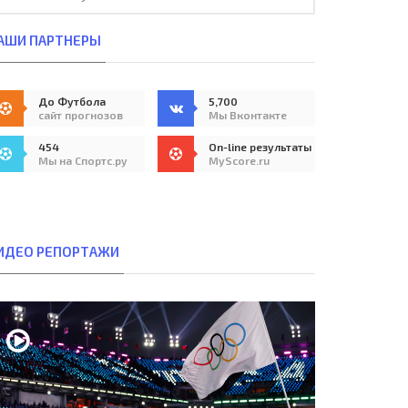
АШИ ПАРТНЕРЫ
До Футбола
5,700
сайт прогнозов
Мы Вконтакте
454
On-line результаты
Мы на Спортс.ру
MyScore.ru
ИДЕО РЕПОРТАЖИ