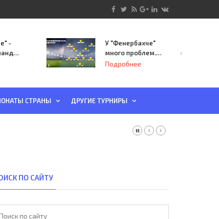
е" -
У "Фенербахче"
манда
много проблем.
инает
Но он опасен для
Подробнее
й-офф
"Зенита"
ы
ОНАТЫ СТРАНЫ
ДРУГИЕ ТУРНИРЫ
ОИСК ПО САЙТУ