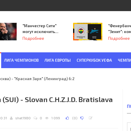
"Манчестер Сити"
"Фенербахч
могут исключить
"Зенит": ко
из Лиги
Семака нач
Подробнее
Подробнее
чемпионов.
путь в пле
Лиги Европ
ЛИГА ЧЕМПИОНОВ
ЛИГА ЕВРОПЫ
СУПЕРКУБОК УЕФА
ЧЕМПИ
ква) - "Красная Заря" (Ленинград) 6:2
SUI) - Slovan C.H.Z.J.D. Bratislava
П
10:31
shat1980
0
1 099
(
0
)