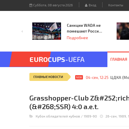
Суббота, 08 августа 2026
Вход
Контакты
Санкции WADA не
помешают России
принять
Подробнее
чемпионат
Европы и финал
Лиги чемпионов.
EUROCUPS
-UEFA
ГЛАВНАЯ
ГЛАВНЫЕ НОВОСТИ
04-сен, 12:25
ЦДКА (Мос
NEW
Grasshopper-Club Z&#252;rich (
(&#268;SSR) 4:0 a.e.t.
Кубок обладателей кубков
/
1989-90
26-сен, 1989, 