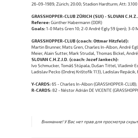
26-09-1989; Zürich; 20:00; Stadion Hardturm; Att: 3.100
GRASSHOPPER-CLUB ZÜRICH (SUI) - SLOVAN C.H.Z.J.D
Referee:
Günther Habermann (DDR)
Goals:
1-0 Mats Gren 10; 2-0 André Egly 59 (pen); 3-0 
GRASSHOPPER-CLUB (coach: Ottmar Hitzfeld):
Martin Brunner, Mats Gren, Charles In-Albon, André Eg
Meier, Alain Sutter, Mark Strudal, Thomas Bickel, Andr
SLOVAN C.H.Z.J.D. (coach: Jozef Jankech):
Ivo Schmucker, Tomáš Stúpala, Dušan Tittel, Vladimír Eck
Ladislav Pecko (Ondrej Krištofík 113), Ladislav Repácik,
Y-CARDS:
65 - Charles In-Albon (GRASSHOPPER-CLUB); 64
R-CARDS:
82 - Néstor Adrián DE VICENTE (GRASSHOPPER-
Внимание! У Вас нет прав для просмотра скрыт