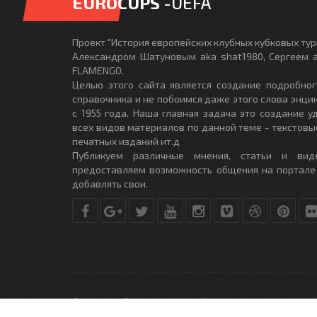
EUROCUPS
-UEFA
Проект "История европейских клубных кубковых турн
Александром Шатуновым aka shat1980, Сергеем a
FLAMENGO.
Целью этого сайта является создание подробног
справочника и не побоимся даже этого слова энци
с 1955 года. Наша главная задача это создание 
всех видов материалов по данной теме - текстовы
печатных изданий ит.д
Публикуем различные мнения, статьи и вид
предоставляем возможность общения на портале
добавлять свои.
© Copyright © 2010-2017. Разработано студией
DLE-THEME.