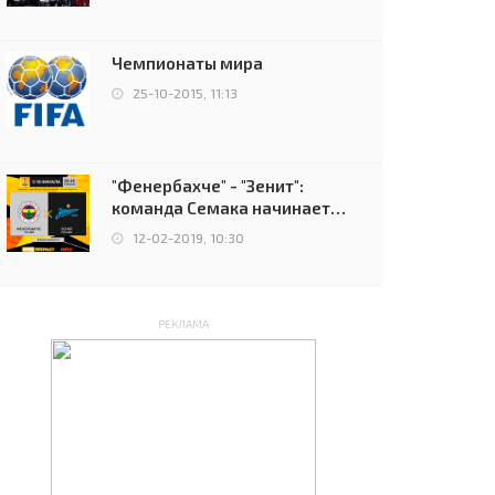
чемпионов.
Чемпионаты мира
25-10-2015, 11:13
"Фенербахче" - "Зенит":
команда Семака начинает
путь в плей-офф Лиги
12-02-2019, 10:30
Европы
РЕКЛАМА