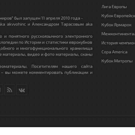
Лига Европы
Кубок Европейс
иров" был запущен 11 апреля 2010 года -
ka akvvohinc и Александром Тарасовым aka
Кубок Ярмарок
Межконтинентал
о и понятного русскоязычного электронного
клопедии по Истории и статистики еврокубков
История чемпио
удобного и многофункционального хранилища
Copa America
е материалы, видео и фото материалы, сканы
Кубок Митропы
еоматериалы. Посетителям нашего сайта
 – вы можете комментировать публикации и
RU
- All Rights Reserved.