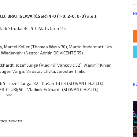
Н
. BRATISLAVA (ČSSR) 4-0 (1-0, 2-0, 0-0) a.e.t
.
Mark Strudal 84; 4-0 Mats Gren 115.
ly, Marcel Koller (Thomas Wyss 70), Martin Andermatt, Urs
é Wiederkehr (Néstor Adrián DE VICENTE 75).
hardt, Jozef Juriga (Vladimír Vankovič 52), Vladimír Kinier,
 Eugen Varga, Miroslav Chvíla, Jaroslav Timko.
 - Jozef Juriga, 82 - Dušan Tittel (SLOVAN C.H.Z.J.D.).
В
CLUB); 56 - Vladimír Eckhardt (SLOVAN C.H.Z.J.D.).
***
ого текста.