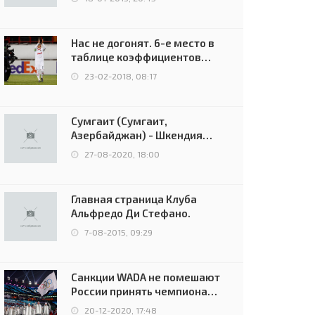
Нас не догонят. 6-е место в
таблице коэффициентов
УЕФА остаётся за Россией
23-02-2018, 08:17
Сумгаит (Сумгаит,
Азербайджан) - Шкендия
(Тетово, Северная
27-08-2020, 18:00
Македония) - 0:2 (0:0)
Главная страница Клуба
Альфредо Ди Стефано.
7-08-2015, 09:29
Санкции WADA не помешают
России принять чемпионат
Европы и финал Лиги
20-12-2020, 17:48