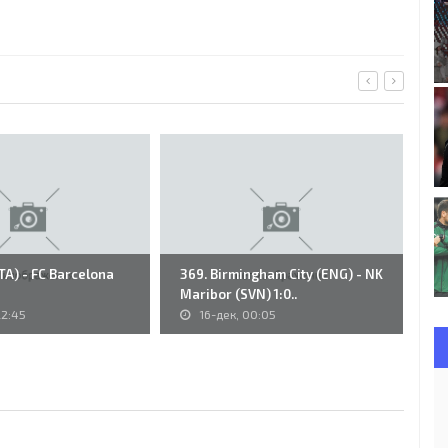
ITA) - FC Barcelona
369. Birmingham City (ENG) - NK
Du
Maribor (SVN) 1:0..
N.
22:45
16-дек, 00:05