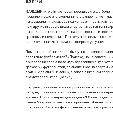
ДО ИГРЫ
КАЖДЫЙ,
кто считает себя провидцем в футболе и 
правило, после его окончания стыдливо прячет гл
наказывала и наказывает самонадеянность, как на з
чем другие игровые виды спорта, питается теми ск
накапливаются исподволь на тренировках и проявл
грозному извержению. Поэтому-то и нельзя ( в том 
заведомо зная, что в классе соперник уступает.
Помните, какой заголовок был у нас в еженедельни
советских футболистов? «Полегче, но не совсем,..».
показала на своем поле игру агрессивную, где че
греческих футболистов, помноженное на азарт и им
поляки Адамчик и Кмецик, в союзе с игроком сбор
представляли грозную силу.
С трудом динамовцы во втором тайме отбились от м
сердце, признаемся: кто из нас после ничьей в пер
матча в Тбилиси через две недели?! Даже сидевши
Слава Метревели, улыбаясь, произнес: «Сейчас штуч
основания. И все же футбол вновь, в который раз, и