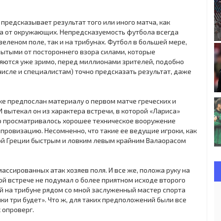
предсказывает результат того или иного матча, как
аза от окружающих. Непредсказуемость футбола всегда
еленом поле, так и на трибунах. Футбол в большей мере,
рытыми от постороннего взора силами, которые
яются уже зримо, перед миллионами зрителей, подобно
числе и специалистам) точно предсказать результат, даже
ке предпослан материалу о первом матче греческих и
 И вытекал он из характера встречи, в которой «Лариса»
тко просматривалось хорошее техническое вооружение
провизацию. Несомненно, что такие ее ведущие игроки, как
ной Греции быстрым и ловким левым крайним Валаорасом
ассированных атак хозяев поля. И все же, положа руку на
вой встрече не подумал о более приятном исходе второго
й на трибуне рядом со мной заслуженный мастер спорта
ки три будет». Что ж, для таких предположений были все
х опроверг.