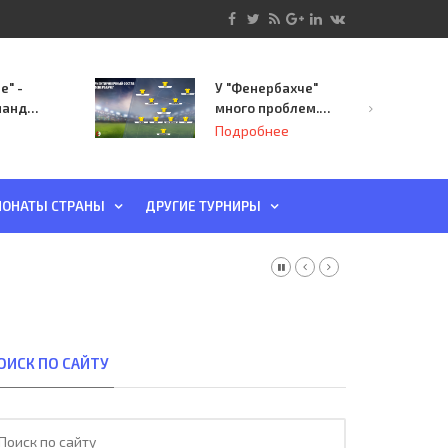
е" -
У "Фенербахче"
манда
много проблем.
инает
Но он опасен для
Подробнее
й-офф
"Зенита"
ы
ОНАТЫ СТРАНЫ
ДРУГИЕ ТУРНИРЫ
ОИСК ПО САЙТУ