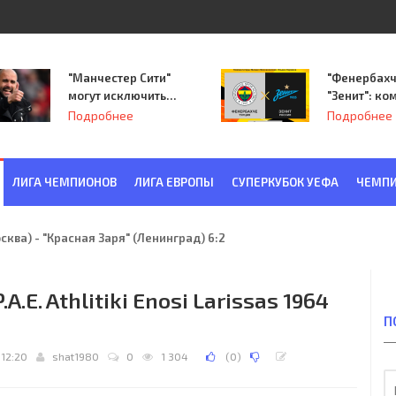
"Манчестер Сити"
"Фенербахч
могут исключить
"Зенит": ко
из Лиги
Семака нач
Подробнее
Подробнее
чемпионов.
путь в пле
Лиги Европ
ЛИГА ЧЕМПИОНОВ
ЛИГА ЕВРОПЫ
СУПЕРКУБОК УЕФА
ЧЕМПИ
ква) - "Красная Заря" (Ленинград) 6:2
A.E. Athlitiki Enosi Larissas 1964
П
 12:20
shat1980
0
1 304
(
0
)