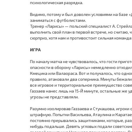
психологическая разрядка.
Видимо, потому и был доволен условиями на базе «
заниматься с футболистами.
Тренер «Ларисы» — польский специалист А. Стрейла
выполнить свой план в первой встрече, но считаю,
сюрприз, хотя нам и противостоит сильная команда
ИГРА
По началу матча не чувствовалось, что гости приг
опасности в оборону «Ларисы» немедленно отходил
Кмецика или Валаораса. Вот и получалось, что одн
правило, атаковали два соперника. Минуты бежали 
все игровое и территориальное преимущество сове
Газзаев нанес лишь на 15-Й минуте, остальные же у
угрозы не представляли.
Разумно изолировав Газзаева и Стукашова, игроки 
штрафную. Попытки Васильева, Атаулина и Каратае
постоянно прерывались защитниками, которые, разр
нибудь подальше. Девять угловых подали советски