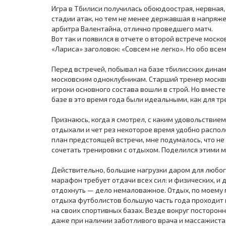
Игра в Тбилиси получилась обоюдоострая, нервна
стадии атак, но тем не менее державшая в напряж
арбитра Валентайна, отлично проведшего матч.
Вот так и появился в отчете о второй встрече мос
«Лариса» заголовок: «Совсем не легко». Но обо всем
Перед встречей, побывал на базе тбилисских дина
московским одноклубникам. Старший тренер москвиче
игроки основного состава вошли в строй. Но вместе
базе в это время года были идеальными, как для тр
Признаюсь, когда я смотрел, с каким удовольствие
отдыхали и чет рез некоторое время удобно распо
план предстоящей встречи, мне подумалось, что не
сочетать тренировки с отдыхом. Поделился этими м
Действительно, большие нагрузки даром для любо
марафон требует отдачи всех сил: и физических, и
отдохнуть — дело немаловажное. Отдых, по моему
отдыха футболистов большую часть года проходит к
на своих спортивных базах. Везде вокруг посторонни
даже при наличии заботливого врача и массажиста