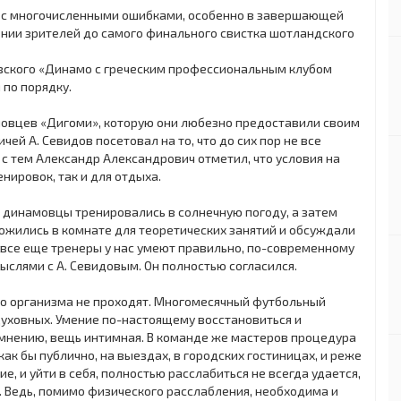
я, с многочисленными ошибками, особенно в завершающей
ении зрителей до самого финального свистка шотландского
ковского «Динамо с греческим профессиональным клубом
 по порядку.
мовцев «Дигоми», которую они любезно предоставили своим
й А. Севидов посетовал на то, что до сих пор не все
 с тем Александр Александрович отметил, что условия на
енировок, так и для отдыха.
м динамовцы тренировались в солнечную погоду, а затем
ложились в комнате для теоретических занятий и обсуждали
 все еще тренеры у нас умеют правильно, по-современному
ыслями с А. Севидовым. Он полностью согласился.
го организма не проходят. Многомесячный футбольный
 духовных. Умение по-настоящему восстановиться и
 мнению, вещь интимная. В команде же мастеров процедура
ак бы публично, на выездах, в городских гостиницах, и реже
е, и уйти в себя, полностью расслабиться не всегда удается,
. Ведь, помимо физического расслабления, необходима и