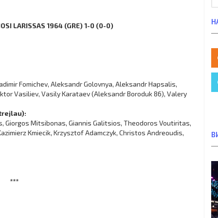
Н
OSI LARISSAS 1964 (GRE) 1-0 (0-0)
ladimir Fomichev, Aleksandr Golovnya, Aleksandr Hapsalis,
ktor Vasiliev, Vasily Karataev (Aleksandr Boroduk 86), Valery
rejlau):
s, Giorgos Mitsibonas, Giannis Galitsios, Theodoros Voutiritas,
, Kazimierz Kmiecik, Krzysztof Adamczyk, Christos Andreoudis,
В
***