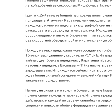
головой защитника Новикова парировал вратарь П
легкой добычей высокорослых Мицибонаса, Галици
Где-то к 35-й минуте боевой пыл хозяев поля помал
полузащиты Атаулин и Каратаев, не имеющие опыт
находясь с мячом на подступах к штрафной, они не
Стукашова, а в обводку идти не решались. Молодые 
обороняющиеся и легко отбирали мяч. Так терялась
без скоростной обводки пройти многочисленную об
По ходу матча, я предложил моим соседям по триб
Тбилиси, заслуженному строителю РСФСР Б. Чигвари
тайма будет брака в передачах у Каратаева и Васил
неточных передач, а Васильев — 11 (из них четыре 
зародыше атак. И приходится сейчас писать об эт
ждет более сильный соперник — венский «Рапид». И
тяжелыми последствиями.
Не могу не сказать и о том, что более опытные Газ
помочь своим молодым партнерам. И помочь преж
действовали каждый по своему «желобку» и редко о
скорости и ловкости обойме форвардам не занимать