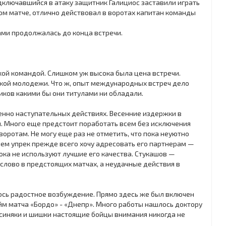
дключавшийся в атаку защитник Галициос заставили играть
вом матче, отлично действовал в воротах капитан команды
ами продолжалась до конца встречи.
кой командой. Слишком уж высока была цена встречи.
кой молодежи. Что ж, опыт международных встреч дело
иков какими бы они титулами ни обладали.
енно наступательных действиях. Весенние издержки в
си. Много еще предстоит поработать всем без исключения
оротам. Не могу еще раз не отметить, что пока неуютно
чем упрек прежде всего хочу адресовать его партнерам —
ока не используют лучшие его качества. Стукашов —
слово в предстоящих матчах, а неудачные действия в
ось радостное возбуждение. Прямо здесь же был включен
йм матча «Бордо» - «Днепр». Много работы нашлось доктору
а синяки и шишки настоящие бойцы внимания никогда не