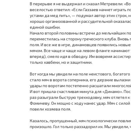
В перерыве я не выдержал и сказал Метревели: «Вот
веселостью ответил: «Если Газзаев начнет играть 
устами да мед пить», — подумал автор этих строк,
хорошо организованной и рассудительной оказалас
единой ошибки.
Начало второй половины встречи до мельчайших по
переместилась на сторону греческого клуба. Вновь
поля. И все же в игре, динамовцев появились новы
мячом. Все чаще и чаще на левом фланге начинают 
вперед), смело идя в обводку. Им вовремя ассист
только хавбеки, но и защитники.
Вот когда мы увидели на поле неистового, богатого 
стало мяч в ворота соперника, его дерзкие вылазк
удары по воротам постепенно расшатали многосло
И вот пришла счастливая минута для «Динамо». Пос
раз разыграли быструю трехходовку, мяч отлетел 
Фомичеву. Он мощно с ходу нанес удар. Мяч с силой 
повели хозяева поля.
Казалось, пропущенный, мяч психологически повлия
произошло. Гол только раззадорил их. Мы увидели, ч