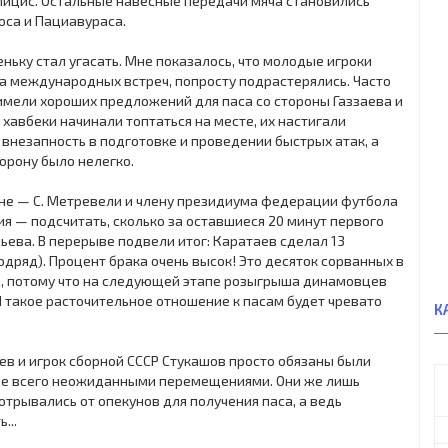
лицис. Остальные навесные передачи мяча становились
оса и Пациавураса.
еньку стал угасать. Мне показалось, что молодые игроки
а международных встреч, попросту подрастерялись. Часто
 имели хороших предложений для паса со стороны Газзаева и
хавбеки начинали топтаться на месте, их настигали
 внезапность в подготовке и проведении быстрых атак, а
орону было нелегко.
уне — С. Метревели и члену президиума федерации футбола
я — подсчитать, сколько за оставшиеся 20 минут первого
ьева. В перерыве подвели итог: Каратаев сделал 13
подряд). Процент брака очень высок! Это десяток сорванных в
ом, потому что на следующей этапе розыгрыша динамовцев
 такое расточительное отношение к пасам будет чревато
К
заев и игрок сборной СССР Стукашов просто обязаны были
де всего неожиданными перемещениями. Они же лишь
трывались от опекунов для получения паса, а ведь
...