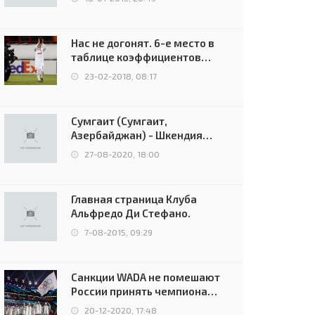
Нас не догонят. 6-е место в
таблице коэффициентов
УЕФА остаётся за Россией
23-02-2018, 08:17
Сумгаит (Сумгаит,
Азербайджан) - Шкендия
(Тетово, Северная
27-08-2020, 18:00
Македония) - 0:2 (0:0)
Главная страница Клуба
Альфредо Ди Стефано.
7-08-2015, 09:29
Санкции WADA не помешают
России принять чемпионат
Европы и финал Лиги
20-12-2020, 17:48