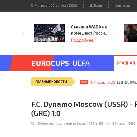
Четверг, 06 августа 2026
Вход
Контакты
Санкции WADA не
помешают России
принять
Подробнее
чемпионат
Европы и финал
Лиги чемпионов.
EUROCUPS
-UEFA
ГЛАВНАЯ
ГЛАВНЫЕ НОВОСТИ
04-сен, 12:25
ЦДКА (Мос
NEW
F.C. Dynamo Moscow (USSR) - P.
(GRE) 1:0
Кубок обладателей кубков
/
1984-85
20-мар, 1985,