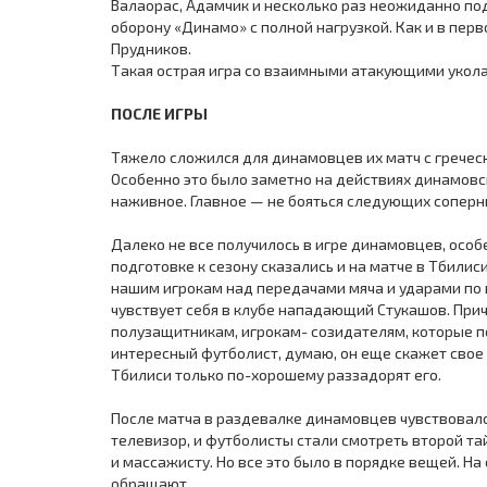
Валаорас, Адамчик и несколько раз неожиданно по
оборону «Динамо» с полной нагрузкой. Как и в пер
Прудников.
Такая острая игра со взаимными атакующими укол
ПОСЛЕ ИГРЫ
Тяжело сложился для динамовцев их матч с гречес
Особенно это было заметно на действиях динамовс
наживное. Главное — не бояться следующих соперн
Далеко не все получилось в игре динамовцев, особ
подготовке к сезону сказались и на матче в Тбили
нашим игрокам над передачами мяча и ударами по в
чувствует себя в клубе нападающий Стукашов. При
полузащитникам, игрокам- созидателям, которые п
интересный футболист, думаю, он еще скажет свое 
Тбилиси только по-хорошему раззадорят его.
После матча в раздевалке динамовцев чувствовал
телевизор, и футболисты стали смотреть второй та
и массажисту. Но все это было в порядке вещей. Н
обращают.