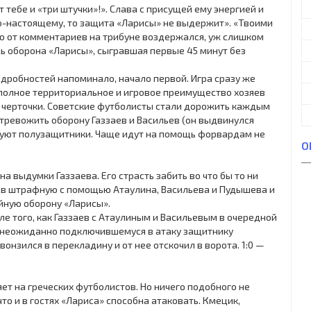
 тебе и «три штучки»!». Слава с присущей ему энергией и
по-настоящему, то защита «Ларисы» не выдержит». «Твоими
 но от комментариев на трибуне воздержался, уж слишком
ь оборона «Ларисы», сыгравшая первые 45 минут без
дробностей напоминало, начало первой. Игра сразу же
 полное территориальное и игровое преимущество хозяев
е черточки. Советские футболисты стали дорожить каждым
тревожить оборону Газзаев и Васильев (он выдвинулся
ируют полузащитники. Чаще идут на помощь форвардам не
О
на выдумки Газзаева. Его страсть забить во что бы то ни
и в штрафную с помощью Атаулина, Васильева и Пудышева и
йную оборону «Ларисы».
ле того, как Газзаев с Атаулиным и Васильевым в очередной
к неожиданно подключившемуся в атаку защитнику
вонзился в перекладину и от нее отскочил в ворота. 1:0 —
ет на греческих футболистов. Но ничего подобного не
то и в гостях «Лариса» способна атаковать. Кмецик,