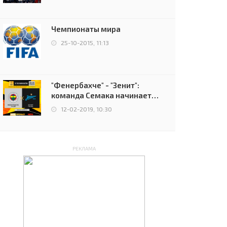
чемпионов.
Чемпионаты мира
25-10-2015, 11:13
"Фенербахче" - "Зенит":
команда Семака начинает
путь в плей-офф Лиги
12-02-2019, 10:30
Европы
РЕКЛАМА