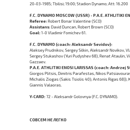
20-03-1985; Tbilisi; 19:00; Stadion Dynamo; Att: 16.200
F.C. DYNAMO MOSCOW (USSR) - P.A.E. ATHLITIKI EN
Referee:
Robert Bonar Valentine (SCO)
Assistans
: David Duncan, Robert Brown (SCO)
Goal:
1-0 Vladimir Fomichev 61.
F.C. DYNAMO (coach: Aleksandr Sevidov):
Aleksey Prudnikov, Sergey Silkin, Aleksandr Novikov, V
Sergey Stukashov (Yuri Pudyshev 68), Renat Ataulin, Vi
Gazzaev.
P.A.E. ATHLITIKI ENOSI LARISSAS (coach: Andrzej St
Giorgos Plitsis, Dimitris Parafestas, Nikos Patsiavoura
Michalis Ziogas (Sakis Tsiolis 40); Antonis Rigas 68))
Giannis Valaoras.
Y-CARD:
72 - Aleksandr Golovnya (F.C. DYNAMO).
СОВСЕМ НЕ ЛЕГКО