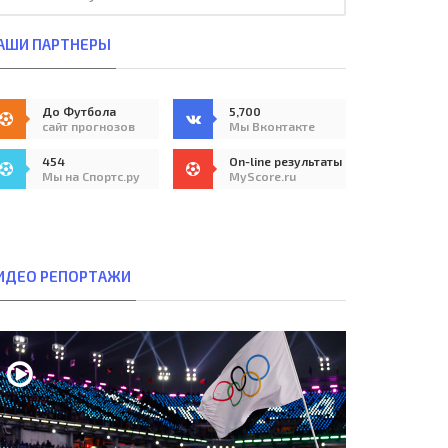
АШИ ПАРТНЕРЫ
До Футбола
5,700
сайт прогнозов
Мы Вконтакте
454
On-line результаты
Мы на Спортс.ру
MyScore.ru
ИДЕО РЕПОРТАЖИ