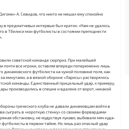
Дигоми» А. Севидов, что никто не мешал ему спокойно
у в предматчевых интервью был краток: «Нам не удалось
 что в Тбилиси мои футболисты в состоянии преподнести
».
отовили советской команде сюрприз. При малейшей
и почти все игроки, оставляя впереди попеременно лишь
ого динамовского футболиста на чужой половине поля, как
за минутами, а в вязкой обороне «Ларисы» растворялось
тской команды. Единственный прицельный удар, к примеру,
дары производились в спешке и вдалеке от ворот, никакой
обороны греческого клуба не давали динамовцам войти в
ва сыграть в «короткую стенку» со своими форвардами
яжая обстановку, не мудрствуя лукаво, выбивали мяч куда-
е футболисты в первом тайме. Но лишь раз опасный удар