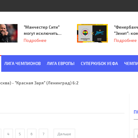
"Манчестер Сити"
"Фенербахч
могут исключить
"Зенит": ко
из Лиги
Семака нач
Подробнее
Подробнее
чемпионов.
путь в пле
Лиги Европ
ЛИГА ЧЕМПИОНОВ
ЛИГА ЕВРОПЫ
СУПЕРКУБОК УЕФА
ЧЕМПИ
ква) - "Красная Заря" (Ленинград) 6:2
П
4
5
6
7
Дальше