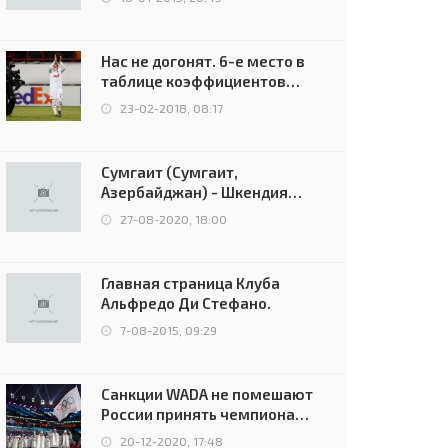
Нас не догонят. 6-е место в
таблице коэффициентов
УЕФА остаётся за Россией
23-02-2018, 08:17
Сумгаит (Сумгаит,
Азербайджан) - Шкендия
(Тетово, Северная
27-08-2020, 18:00
Македония) - 0:2 (0:0)
Главная страница Клуба
Альфредо Ди Стефано.
7-08-2015, 09:29
Санкции WADA не помешают
России принять чемпионат
Европы и финал Лиги
20-12-2020, 17:48