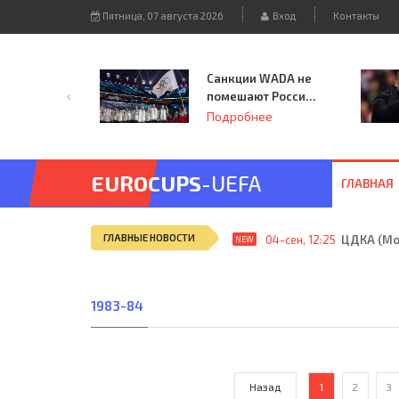
Пятница, 07 августа 2026
Вход
Контакты
Санкции WADA не
помешают России
принять
Подробнее
чемпионат
Европы и финал
Лиги чемпионов.
EUROCUPS
-UEFA
ГЛАВНАЯ
ГЛАВНЫЕ НОВОСТИ
04-сен, 12:25
ЦДКА (Мос
NEW
1983-84
Назад
1
2
3