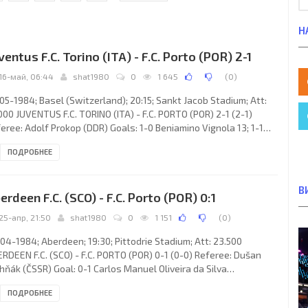
Н
ventus F.C. Torino (ITA) - F.C. Porto (POR) 2-1
16-май, 06:44
shat1980
0
1 645
(
0
)
05-1984; Basel (Switzerland); 20:15; Sankt Jacob Stadium; Att:
000 JUVENTUS F.C. TORINO (ITA) - F.C. PORTO (POR) 2-1 (2-1)
eree: Adolf Prokop (DDR) Goals: 1-0 Beniamino Vignola 13; 1-1
ónio Augusto Gomes de SOUSA 28; 2-1 Zbigniew Boniek 41.
ПОДРОБНЕЕ
ENTUS F.C. (coach: Giovanni Trapattoni): Stefano Tacconi,
tano Scirea, Claudio Gentile, Sergio Brio, Antonio Cabrini, Marco
delli, Massimo Bonini, Michel Platini, Beniamino Vignola (Nicola
В
erdeen F.C. (SCO) - F.C. Porto (POR) 0:1
icola 89), Zbigniew Boniek, Paolo Rossi.
25-апр, 21:50
shat1980
0
1 151
(
0
)
04-1984; Aberdeen; 19:30; Pittodrie Stadium; Att: 23.500
RDEEN F.C. (SCO) - F.C. PORTO (POR) 0-1 (0-0) Referee: Dušan
hňák (ČSSR) Goal: 0-1 Carlos Manuel Oliveira da Silva
RMELHINHO” 76. ABERDEEN F.C. (coach: Alexander Chapman
ПОДРОБНЕЕ
ex” Ferguson): Jim Leighton, Stuart McKimmie (Neal Cooper 46),