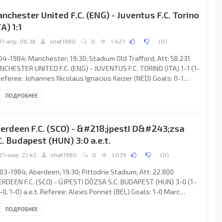
IME Fernandes MAGALHÃES, António Manuel FRASCO Vieira
nchester United F.C. (ENG) - Juventus F.C. Torino
ick Walsh
TA) 1:1
11-апр, 06:36
shat1980
0
1 427
(
0
)
04-1984; Manchester; 19:30; Stadium Old Trafford; Att: 58.231
CHESTER UNITED F.C. (ENG) - JUVENTUS F.C. TORINO (ITA) 1-1 (1-
Referee: Johannes Nicolaus Ignacius Keizer (NED) Goals: 0-1
lo Rossi 14; 1-1 Alan Davies 35. MANCHESTER UNITED F.C.
ПОДРОБНЕЕ
ach: Ronald “Big Ron” Ernest Atkinson): Gary Bailey, Mike
bury, Arthur Albiston, Kevin Moran, Graeme Hogg, Paul
rath, Arthur Graham, Remi Moses, Frank Stapleton, Norman
erdeen F.C. (SCO) - &#218;jpestI D&#243;zsa
teside, John Gidman (Alan Davies 10). JUVENTUS F.C. (coach:
C. Budapest (HUN) 3:0 a.e.t.
21-мар, 21:42
shat1980
0
1 039
(
0
)
03-1984; Aberdeen; 19:30; Pittodrie Stadium; Att: 22.800
RDEEN F.C. (SCO) - ÚJPESTI DÓZSA S.C. BUDAPEST (HUN) 3-0 (1-
1-0, 1-0) a.e.t. Referee: Alexis Ponnet (BEL) Goals: 1-0 Marc
Ghee 38; 2-0 Marc McGhee 85; 3-0 Marc McGhee 94. ABERDEEN
ПОДРОБНЕЕ
. (coach: Alexander Chapman “Alex” Ferguson): Jim Leighton, Neal
per, Willie Miller, Alex McLeish, Stuart McKimmie, Gordon