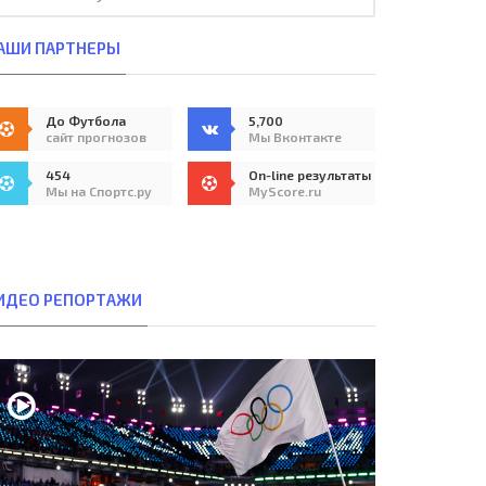
АШИ ПАРТНЕРЫ
До Футбола
5,700
сайт прогнозов
Мы Вконтакте
454
On-line результаты
Мы на Спортс.ру
MyScore.ru
ИДЕО РЕПОРТАЖИ