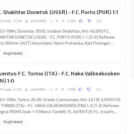
achan, Neil Simpson, Doug Bell (Ian Angus 82), Eric Black, Marc
C. Shakhtar Donetsk (USSR) - F.C. Porto (POR) 1:1
hee, John Hewitt (Willie Falconer 78).
21-мар, 21:34
shat1980
0
1 487
(
0
)
03-1984; Donetsk; 19:00; Stadion Shakhtar; Att: 40.000 F.C.
KHTAR DONETSK (USSR) - F.C. PORTO (POR) 1-1 (0-0) Referee:
nz Wöhrer (AUT) Assistans: Heinz Prohaska, Karl Finzinger
T) Goals: 1-0 Viktor Grachev 63; 1-1 Mick Walsh 72. F.C.
ПОДРОБНЕЕ
KHTAR (coach: Viktor Nosov): Valentin Elinskas, Aleksey
navsky, Valery Goshkodery, Anatoly Radenko, Vladimir
homenko, Valery Rudakov (Igor Petrov 58), Igor Jurchenko
ventus F.C. Torino (ITA) - F.C. Haka Valkeakosken
rgey Pokidin 82), Mihail Sokolovsky, Sergey Kravchenko, Viktor
IN) 1:0
21-мар, 21:25
shat1980
0
1 366
(
0
)
03-1984; Torino; 20:30; Stadio Communale; Att: 22.135 JUVENTUS
. TORINO (ITA) - F.C. HAKA VALKEAKOSKEN (FIN) 1-0 (1-0) Referee:
 Igna (ROM) Goal: 1-0 Marco Tardelli 15. JUVENTUS F.C. (coach:
vanni Trapattoni): Stefano Tacconi, Claudio Gentile, Antonio
ПОДРОБНЕЕ
rini, Massimo Bonini, Sergio Brio, Gaetano Scirea, Domenico
zo, Marco Tardelli (Claudio Prandelli 74), Paolo Rossi, Beniamino