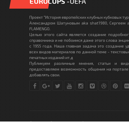
EUROCUPS
-UEFA
Проект "История европейских клубных кубковых турн
Александром Шатуновым aka shat1980, Сергеем a
FLAMENGO.
Целью этого сайта является создание подробног
справочника и не побоимся даже этого слова энци
с 1955 года. Наша главная задача это создание 
всех видов материалов по данной теме - текстовы
печатных изданий ит.д
Публикуем различные мнения, статьи и вид
предоставляем возможность общения на портале
добавлять свои.
© Copyright © 2010-2017. Разработано студией
DLE-THEME.