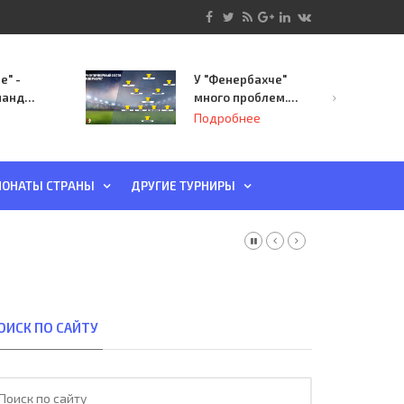
е" -
У "Фенербахче"
манда
много проблем.
инает
Но он опасен для
Подробнее
й-офф
"Зенита"
ы
ОНАТЫ СТРАНЫ
ДРУГИЕ ТУРНИРЫ
ОИСК ПО САЙТУ