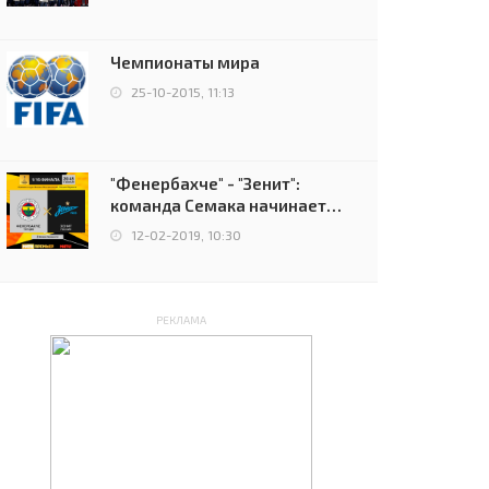
чемпионов.
Чемпионаты мира
25-10-2015, 11:13
"Фенербахче" - "Зенит":
команда Семака начинает
путь в плей-офф Лиги
12-02-2019, 10:30
Европы
РЕКЛАМА