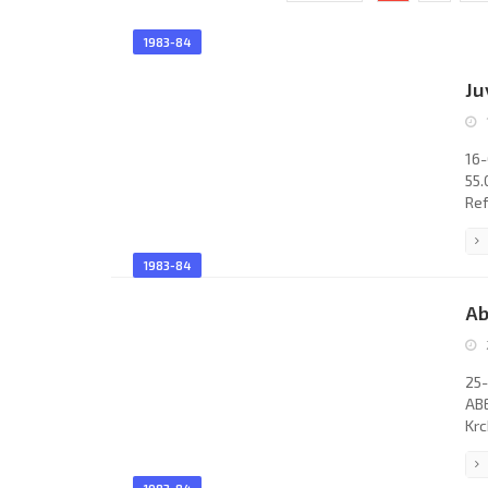
1983-84
Ju
16-
55.
Ref
Ant
JUV
1983-84
Gae
Tar
Ab
Car
25-
ABE
Krc
“VE
“Al