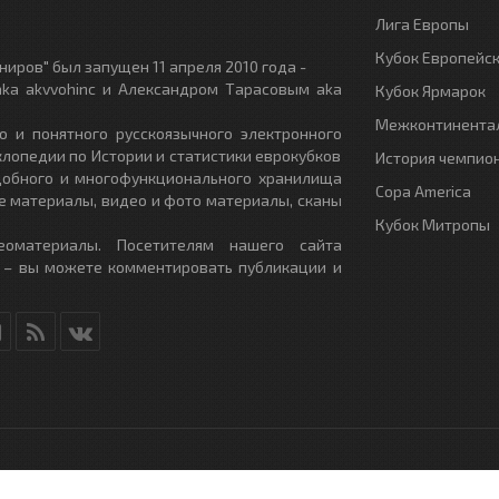
Лига Европы
Кубок Европейс
иров" был запущен 11 апреля 2010 года -
ka akvvohinc и Александром Тарасовым aka
Кубок Ярмарок
Межконтинентал
о и понятного русскоязычного электронного
клопедии по Истории и статистики еврокубков
История чемпио
удобного и многофункционального хранилища
Copa America
е материалы, видео и фото материалы, сканы
Кубок Митропы
еоматериалы. Посетителям нашего сайта
 – вы можете комментировать публикации и
RU
- All Rights Reserved.