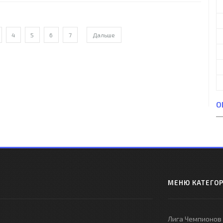
4
5
6
7
Дальше
О
МЕНЮ КАТЕГО
Лига Чемпионов