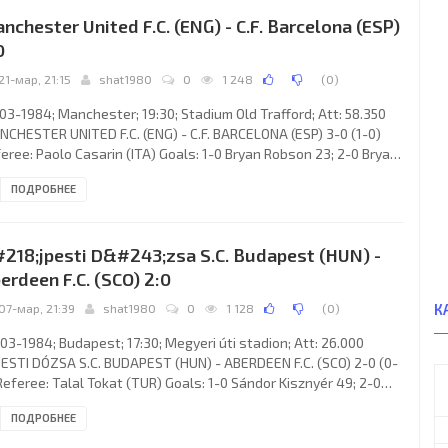
nola, Zbigniew Boniek (Roberto Tavola 81). F.C. HAKA (coach:
nchester United F.C. (ENG) - C.F. Barcelona (ESP)
ka Keijo Olavi Vakkila): Olavi
0
21-мар, 21:15
shat1980
0
1 248
(
0
)
03-1984; Manchester; 19:30; Stadium Old Trafford; Att: 58.350
CHESTER UNITED F.C. (ENG) - C.F. BARCELONA (ESP) 3-0 (1-0)
eree: Paolo Casarin (ITA) Goals: 1-0 Bryan Robson 23; 2-0 Bryan
son 50; 3-0 Frank Stapleton 53. MANCHESTER UNITED F.C.
ПОДРОБНЕЕ
ach: Ronald “Big Ron” Ernest Atkinson): Gary Bailey, Mike
bury, Arthur Albiston, Ray Wilkins, Kevin Moran, Graeme Hogg,
an Robson, Arnold Mühren, Frank Stapleton, Norman Whiteside
218;jpesti D&#243;zsa S.C. Budapest (HUN) -
rk Hughes 71). C.F. BARCELONA (coach: César
erdeen F.C. (SCO) 2:0
К
07-мар, 21:39
shat1980
0
1 128
(
0
)
03-1984; Budapest; 17:30; Megyeri úti stadion; Att: 26.000
ESTI DÓZSA S.C. BUDAPEST (HUN) - ABERDEEN F.C. (SCO) 2-0 (0-
Referee: Talal Tokat (TUR) Goals: 1-0 Sándor Kisznyér 49; 2-0
ila Herédi 78. ÚJPESTI DÓZSA S.C. (coach: Miklós Temesvári):
ПОДРОБНЕЕ
sef Szendrei, Béla Kovács, József Kovács, József Tóth, Sándor
idl, Attila Herédi, József Kardos, Sándor Kisznyér, Sándor