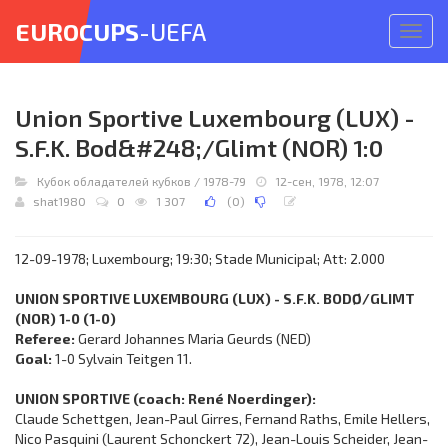
EUROCUPS
-UEFA
Откр
меню
Union Sportive Luxembourg (LUX) -
S.F.K. Bod&#248;/Glimt (NOR) 1:0
Кубок обладателей кубков
/
1978-79
12-сен, 1978, 12:07
shat1980
0
1 307
(
0
)
12-09-1978; Luxembourg; 19:30; Stade Municipal; Att: 2.000
UNION SPORTIVE LUXEMBOURG (LUX) - S.F.K. BODØ/GLIMT
(NOR) 1-0 (1-0)
Referee:
Gerard Johannes Maria Geurds (NED)
Goal:
1-0 Sylvain Teitgen 11.
UNION SPORTIVE (coach: René Noerdinger):
Claude Schettgen, Jean-Paul Girres, Fernand Raths, Emile Hellers,
Nico Pasquini (Laurent Schonckert 72), Jean-Louis Scheider, Jean-