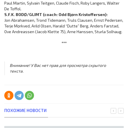
Paul Martin, Sylvain Teitgen, Claude Fisch, Roby Langers, Walter
De Toffol.
S.F.K. BODØ/GLIMT (coach: Odd Bjørn Kristoffersen):
Jon Abrahamsen, Trond Tidemann, Truls Clausen, Ernst Pedersen,
Terje Mørkved, Arild Olsen, Harald “Dutte” Berg, Anders Farstad,
Ove Andreassen (Jacob Klette 75), Arne Hanssen, Sturla Solhaug.
***
Внимание! У Вас нет прав для просмотра скрытого
текста.
ПОХОЖИЕ НОВОСТИ