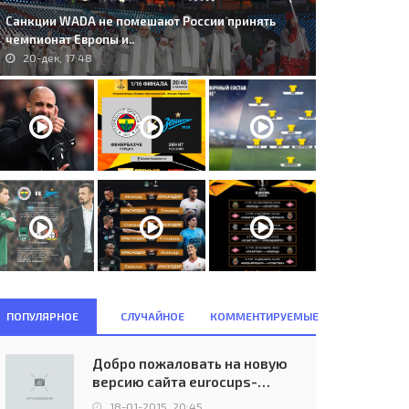
Санкции WADA не помешают России принять
чемпионат Европы и..
20-дек, 17:48
. Sparta Praha (TCH) - AIK
150. Bayern M&#252;nchen
lna (SWE) 2:0..
(GER) - Helsingborgs IF (SWE)
0:0..
29-сен, 20:15
24-окт, 22:45
ПОПУЛЯРНОЕ
СЛУЧАЙНОЕ
КОММЕНТИРУЕМЫЕ
Добро пожаловать на новую
версию сайта eurocups-
uefa.ru
18-01-2015, 20:45