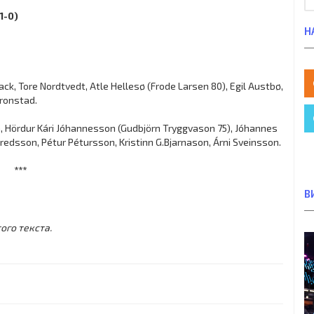
1-0)
Н
ck, Tore Nordtvedt, Atle Hellesø (Frode Larsen 80), Egil Austbø,
Tronstad.
, Hördur Kári Jóhannesson (Gudbjörn Tryggvason 75), Jóhannes
edsson, Pétur Pétursson, Kristinn G.Bjarnason, Árni Sveinsson.
***
В
ого текста.