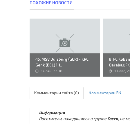
ПОХОЖИЕ НОВОСТИ
45. MSV Duisburg (GER) - KRC
8. FC Købe
Genk (BEL) 1:1..
Qarabağ FK 
17-сен, 22:30
13-авг, 2
Комментарии сайта (0)
Комментарии ВК
Информация
Посетители, находящиеся в группе
Гости
, не 