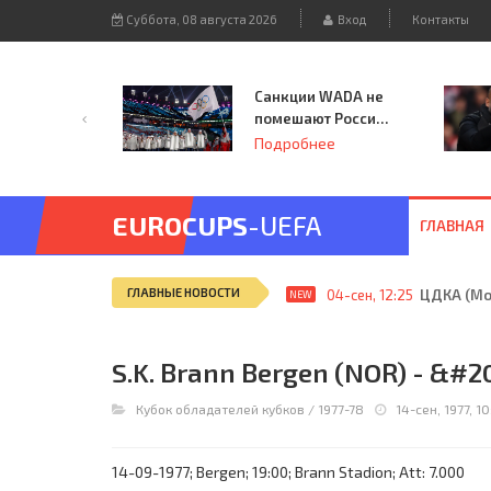
Суббота, 08 августа 2026
Вход
Контакты
Санкции WADA не
помешают России
принять
Подробнее
чемпионат
Европы и финал
Лиги чемпионов.
EUROCUPS
-UEFA
ГЛАВНАЯ
ГЛАВНЫЕ НОВОСТИ
04-сен, 12:25
ЦДКА (Мос
NEW
S.K. Brann Bergen (NOR) - &#205
Кубок обладателей кубков
/
1977-78
14-сен, 1977, 1
14-09-1977; Bergen; 19:00; Brann Stadion; Att: 7.000