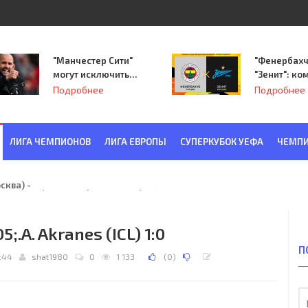
"Манчестер Сити"
"Фенербахч
могут исключить
"Зенит": ко
из Лиги
Семака нач
Подробнее
Подробнее
чемпионов.
путь в пле
Лиги Европ
ЛИГА ЧЕМПИОНОВ
ЛИГА ЕВРОПЫ
СУПЕРКУБОК УЕФА
ЧЕМПИ
ква) - "Красная Заря" (Ленинград) 6:2
;.A. Akranes (ICL) 1:0
П
0:44
shat1980
0
1 133
(
0
)