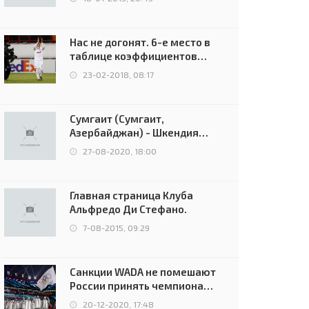
Нас не догонят. 6-е место в
таблице коэффициентов
УЕФА остаётся за Россией
23-02-2018, 08:17
Сумгаит (Сумгаит,
Азербайджан) - Шкендия
(Тетово, Северная
27-08-2020, 18:00
Македония) - 0:2 (0:0)
Главная страница Клуба
Альфредо Ди Стефано.
7-08-2015, 09:29
Санкции WADA не помешают
России принять чемпионат
Европы и финал Лиги
20-12-2020, 17:48