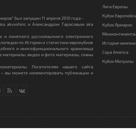
Лига Европы
Кубок Европейс
иров" был запущен 11 апреля 2010 года -
ka akvvohinc и Александром Тарасовым aka
Кубок Ярмарок
Межконтинентал
о и понятного русскоязычного электронного
клопедии по Истории и статистики еврокубков
История чемпио
удобного и многофункционального хранилища
Copa America
е материалы, видео и фото материалы, сканы
Кубок Митропы
еоматериалы. Посетителям нашего сайта
 – вы можете комментировать публикации и
RU
- All Rights Reserved.