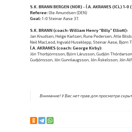
S.K. BRANN BERGEN (NOR) - Í.A. AKRANES (ICL) 1-0 (
Referee:
Ole Amundsen (DEN)
Goal:
1-0 Steinar Aase 37.
S.K. BRANN (coach: William Henry “Billy” Elliott):
Jan Knudsen, Helge Karlsen, Rune Pedersen, Atle Bilsba
Neil MacLeod, Ingvald Huseklepp, Steinar Aase, Bjørn 
Í.A. AKRANES (coach: George Kirby):
Jón Thorbjörnsson, Björn Lárusson, Gudjón Thórdarson
Gudjónsson, Jón Gunnlaugsson, Jón Áskelsson, Jón Alfr
Внимание! У Вас нет прав для просмотра скрыт