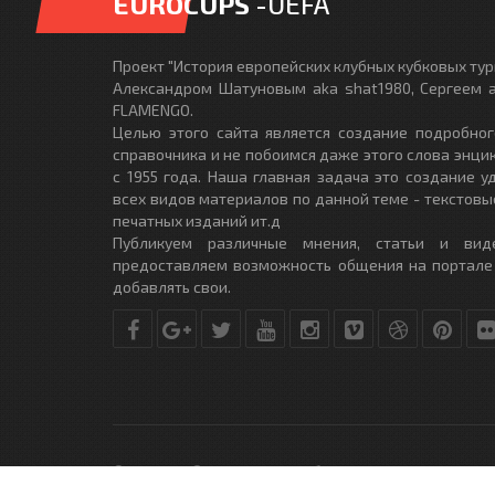
EUROCUPS
-UEFA
Проект "История европейских клубных кубковых турн
Александром Шатуновым aka shat1980, Сергеем a
FLAMENGO.
Целью этого сайта является создание подробног
справочника и не побоимся даже этого слова энци
с 1955 года. Наша главная задача это создание 
всех видов материалов по данной теме - текстовы
печатных изданий ит.д
Публикуем различные мнения, статьи и вид
предоставляем возможность общения на портале
добавлять свои.
© Copyright © 2010-2017. Разработано студией
DLE-THEME.