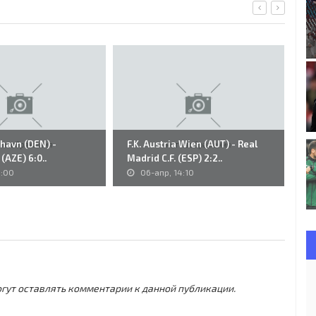
nhavn (DEN) -
F.K. Austria Wien (AUT) - Real
43
(AZE) 6:0..
Madrid C.F. (ESP) 2:2..
So
1:00
06-апр, 14:10
могут оставлять комментарии к данной публикации.