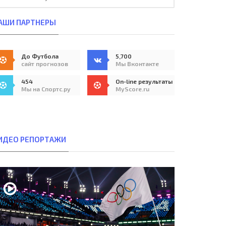
АШИ ПАРТНЕРЫ
До Футбола
5,700
сайт прогнозов
Мы Вконтакте
454
On-line результаты
Мы на Спортс.ру
MyScore.ru
ИДЕО РЕПОРТАЖИ