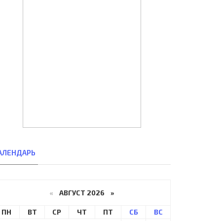
АЛЕНДАРЬ
«
АВГУСТ 2026 »
ПН
ВТ
СР
ЧТ
ПТ
СБ
ВС