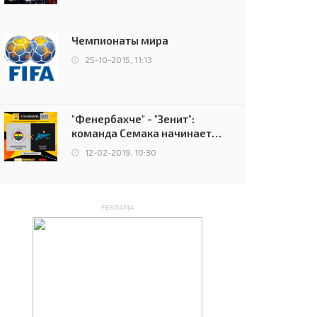
чемпионов.
Чемпионаты мира
25-10-2015, 11:13
"Фенербахче" - "Зенит":
команда Семака начинает
путь в плей-офф Лиги
12-02-2019, 10:30
Европы
РЕКЛАМА