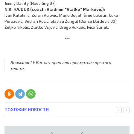
Jimmy Dainty (Noel King 87).
N.K. HAJDUK (coach: Vladimir “Vlatko” Marković):
Ivan Katalinić, Zoran Vujović, Mario Boljat, Šime Luketin, Luka
Peruzović, Vedran Rožić, Slaviša Žungul (Boriša Đorđević 80),
Željko Nikolić, Zlatko Vujović, Drago Rukljač, Ivica Šurjak.
***
Внимание! У Вас нет прав для просмотра скрытого
текста.
ПОХОЖИЕ НОВОСТИ