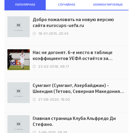
ПОПУЛЯРНОЕ
СЛУЧАЙНОЕ
КОММЕНТИРУЕМЫЕ
Добро пожаловать на новую версию
сайта eurocups-uefa.ru
18-01-2015, 20:45
Нас не догонят. 6-е место в таблице
коэффициентов УЕФА остаётся за
Россией
23-02-2018, 08:17
Сумгаит (Сумгаит, Азербайджан) -
Шкендия (Тетово, Северная Македония) -
0:2 (0:0)
27-08-2020, 18:00
Главная страница Клуба Альфредо Ди
Стефано.
7-08-2015, 09:29