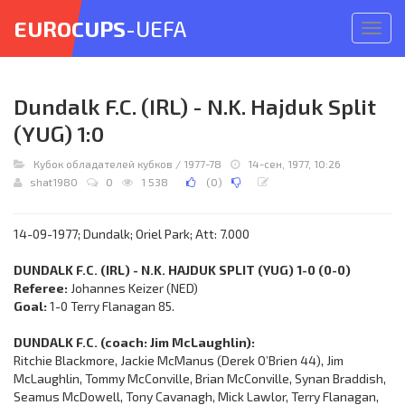
EUROCUPS
-UEFA
Откр
меню
Dundalk F.C. (IRL) - N.K. Hajduk Split
(YUG) 1:0
Кубок обладателей кубков
/
1977-78
14-сен, 1977, 10:26
shat1980
0
1 538
(
0
)
14-09-1977; Dundalk; Oriel Park; Att: 7.000
DUNDALK F.C. (IRL) - N.K. HAJDUK SPLIT (YUG) 1-0 (0-0)
Referee:
Johannes Keizer (NED)
Goal:
1-0 Terry Flanagan 85.
DUNDALK F.C. (coach: Jim McLaughlin):
Ritchie Blackmore, Jackie McManus (Derek O’Brien 44), Jim
McLaughlin, Tommy McConville, Brian McConville, Synan Braddish,
Seamus McDowell, Tony Cavanagh, Mick Lawlor, Terry Flanagan,