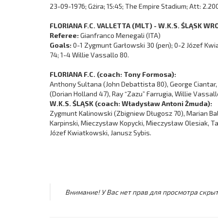
23-09-1976; Gżira; 15:45; The Empire Stadium; Att: 2.20
FLORIANA F.C. VALLETTA (MLT) - W.K.S. ŚLĄSK WRO
Referee:
Gianfranco Menegali (ITA)
Goals:
0-1 Zygmunt Garłowski 30 (pen); 0-2 Józef Kwi
74; 1-4 Willie Vassallo 80.
FLORIANA F.C. (coach: Tony Formosa):
Anthony Sultana (John Debattista 80), George Ciantar, 
(Dorian Holland 47), Ray “Zazu” Farrugia, Willie Vassa
W.K.S. ŚLĄSK (coach: Władysław Antoni Żmuda):
Zygmunt Kalinowski (Zbigniew Długosz 70), Marian Ba
Karpinski, Mieczysław Kopycki, Mieczysław Olesiak, 
Józef Kwiatkowski, Janusz Sybis.
Внимание! У Вас нет прав для просмотра скрыт