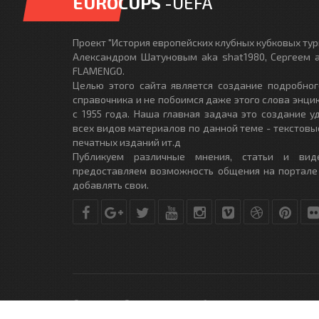
EUROCUPS
-UEFA
Проект "История европейских клубных кубковых турн
Александром Шатуновым aka shat1980, Сергеем a
FLAMENGO.
Целью этого сайта является создание подробног
справочника и не побоимся даже этого слова энци
с 1955 года. Наша главная задача это создание 
всех видов материалов по данной теме - текстовы
печатных изданий ит.д
Публикуем различные мнения, статьи и вид
предоставляем возможность общения на портале
добавлять свои.
© Copyright © 2010-2017. Разработано студией
DLE-THEME.