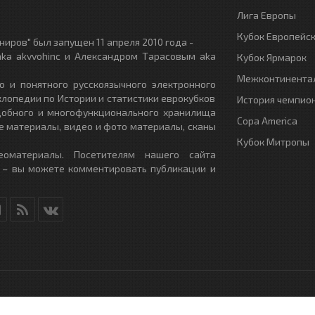
Лига Европы
Кубок Европейс
иров" был запущен 11 апреля 2010 года -
ka akvvohinc и Александром Тарасовым aka
Кубок Ярмарок
Межконтинентал
о и понятного русскоязычного электронного
клопедии по Истории и статистики еврокубков
История чемпио
удобного и многофункционального хранилища
Copa America
е материалы, видео и фото материалы, сканы
Кубок Митропы
еоматериалы. Посетителям нашего сайта
 – вы можете комментировать публикации и
RU
- All Rights Reserved.