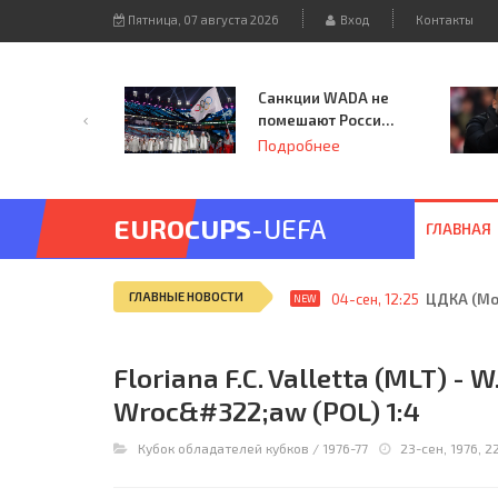
Пятница, 07 августа 2026
Вход
Контакты
Санкции WADA не
помешают России
принять
Подробнее
чемпионат
Европы и финал
Лиги чемпионов.
EUROCUPS
-UEFA
ГЛАВНАЯ
ГЛАВНЫЕ НОВОСТИ
04-сен, 12:25
ЦДКА (Мос
NEW
Floriana F.C. Valletta (MLT) - 
Wroc&#322;aw (POL) 1:4
Кубок обладателей кубков
/
1976-77
23-сен, 1976, 2