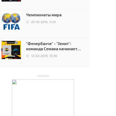
чемпионов.
Чемпионаты мира
25-10-2015, 11:13
"Фенербахче" - "Зенит":
команда Семака начинает
путь в плей-офф Лиги
12-02-2019, 10:30
Европы
РЕКЛАМА