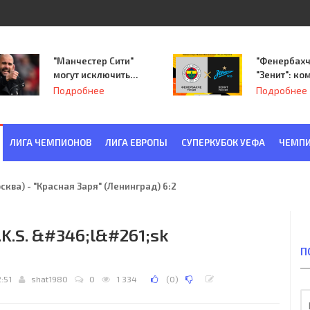
"Манчестер Сити"
"Фенербахч
могут исключить
"Зенит": ко
из Лиги
Семака нач
Подробнее
Подробнее
чемпионов.
путь в пле
Лиги Европ
ЛИГА ЧЕМПИОНОВ
ЛИГА ЕВРОПЫ
СУПЕРКУБОК УЕФА
ЧЕМПИ
ква) - "Красная Заря" (Ленинград) 6:2
W.K.S. &#346;l&#261;sk
П
2:51
shat1980
0
1 334
(
0
)