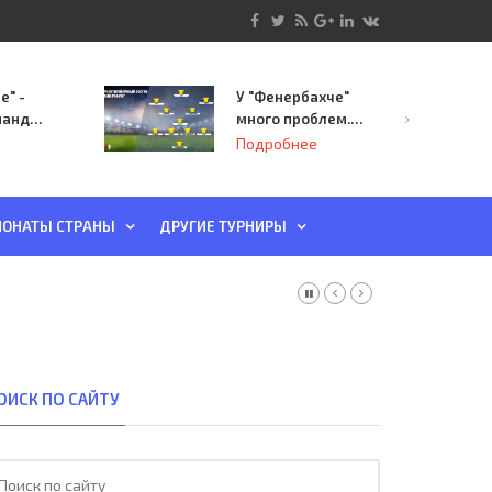
е" -
У "Фенербахче"
манда
много проблем.
инает
Но он опасен для
Подробнее
й-офф
"Зенита"
ы
ОНАТЫ СТРАНЫ
ДРУГИЕ ТУРНИРЫ
ОИСК ПО САЙТУ