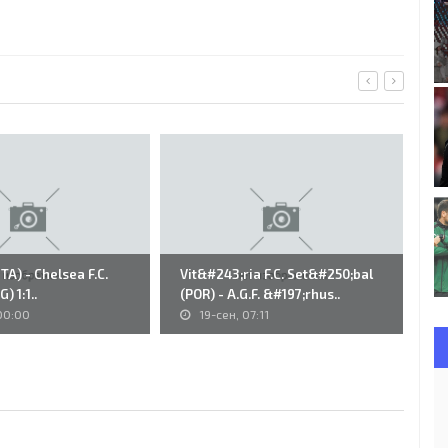
ITA) - Chelsea F.C.
Vit&#243;ria F.C. Set&#250;bal
12
) 1:1..
(POR) - A.G.F. &#197;rhus..
St
(A
00:00
19-сен, 07:11