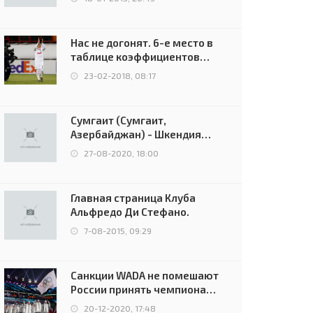
Нас не догонят. 6-е место в
таблице коэффициентов
УЕФА остаётся за Россией
23-02-2018, 08:17
Сумгаит (Сумгаит,
Азербайджан) - Шкендия
(Тетово, Северная
27-08-2020, 18:00
Македония) - 0:2 (0:0)
Главная страница Клуба
Альфредо Ди Стефано.
7-08-2015, 09:29
Санкции WADA не помешают
России принять чемпионат
Европы и финал Лиги
20-12-2020, 17:48