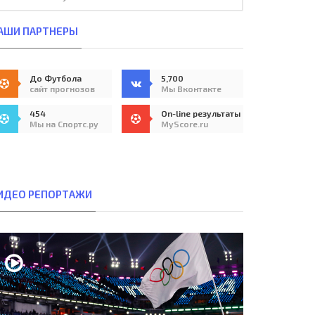
АШИ ПАРТНЕРЫ
До Футбола
5,700
сайт прогнозов
Мы Вконтакте
454
On-line результаты
Мы на Спортс.ру
MyScore.ru
ИДЕО РЕПОРТАЖИ