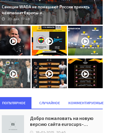
Санкции WADA не помешают России принять
чемпионат Европы и..
20-дек, 17:48
7. FK &#268;ukari&#269;ki-
2. Neftchi PFK (AZE) - FH
ankom (SRB) - Gabala FK
Hafnarfj&#246;r&#240;ur (ISL)
ZE)..
2:0..
16-июл, 21:30
12-июл, 18:00
ПОПУЛЯРНОЕ
СЛУЧАЙНОЕ
КОММЕНТИРУЕМЫЕ
Добро пожаловать на новую
версию сайта eurocups-
uefa.ru
18-01-2015, 20:45