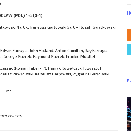
0
Н
CŁAW (POL) 1-4 (0-1)
atkowski 47; 0-3 Ireneusz Garłowski 57; 0-4 Józef Kwiatkowski
Edwin Farrugia, John Holland, Anton Camilleri, Ray Farrugia
llo, George Xuereb, Raymond Xuereb, Frankie Micallef.
lcerzak (Roman Faber 47), Henryk Kowalczyk, Krzysztof
Tadeusz Pawłowski, Ireneusz Garłowski, Zygmunt Garłowski,
В
***
ого текста.