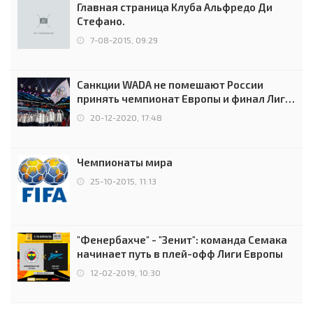
Главная страница Клуба Альфредо Ди
Стефано.
7-08-2015, 09:29
Санкции WADA не помешают России
принять чемпионат Европы и финал Лиги
чемпионов.
20-12-2020, 17:48
Чемпионаты мира
25-10-2015, 11:13
"Фенербахче" - "Зенит": команда Семака
начинает путь в плей-офф Лиги Европы
12-02-2019, 10:30