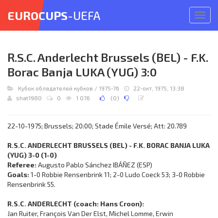
EUROCUPS
-UEFA
Откр
меню
R.S.C. Anderlecht Brussels (BEL) - F.K.
Borac Banja LUKA (YUG) 3:0
Кубок обладателей кубков
/
1975-76
22-окт, 1975, 13:38
shat1980
0
1 076
(
0
)
22-10-1975; Brussels; 20:00; Stade Émile Versé; Att: 20.789
R.S.C. ANDERLECHT BRUSSELS (BEL) - F.K. BORAC BANJA LUKA
(YUG) 3-0 (1-0)
Referee:
Augusto Pablo Sánchez IBÁÑEZ (ESP)
Goals:
1-0 Robbie Rensenbrink 11; 2-0 Ludo Coeck 53; 3-0 Robbie
Rensenbrink 55.
R.S.C. ANDERLECHT (coach: Hans Croon):
Jan Ruiter, François Van Der Elst, Michel Lomme, Erwin