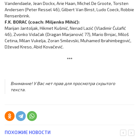
Vandendaele, Jean Dockx, Arie Haan, Michel De Groote, Torsten
Andersen (Peter Ressel 46), Gilbert Van Binst, Ludo Coeck, Robbie
Rensenbrink.
F.K. BORAC (coach: Miljenko Mihić):
Marijan Jantoljak, Hikmet Kušmić, Nenad Lazić (Vladimir Ćulafić
46), Zvonko Vidačak (Dragan Marjanović 77), Mario Brnjac, Miloš
Cetina, Milan Vukelja, Zoran Smilevski, Muhamed Ibrahimbegović,
Dževad Kreso, Abid Kovačević.
***
Внимание! У Вас нет прав для просмотра скрытого
текста.
ПОХОЖИЕ НОВОСТИ