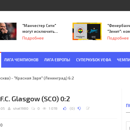
"Манчестер Сити"
"Фенербахч
могут исключить
"Зенит": ко
из Лиги
Семака нач
Подробнее
Подробнее
чемпионов.
путь в пле
Лиги Европ
ЛИГА ЧЕМПИОНОВ
ЛИГА ЕВРОПЫ
СУПЕРКУБОК УЕФА
ЧЕМПИ
ква) - "Красная Заря" (Ленинград) 6:2
 F.C. Glasgow (SCO) 0:2
П
3:05
shat1980
0
1 078
(
0
)
00