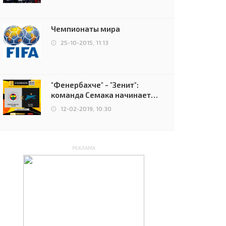
чемпионов.
Чемпионаты мира
25-10-2015, 11:13
"Фенербахче" - "Зенит":
команда Семака начинает
путь в плей-офф Лиги
12-02-2019, 10:30
Европы
РЕКЛАМА