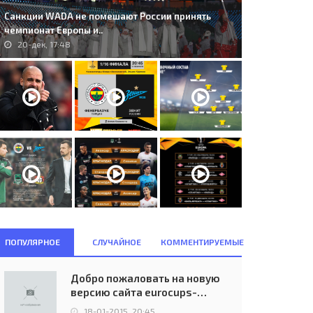
Санкции WADA не помешают России принять
чемпионат Европы и..
20-дек, 17:48
. The New Saints (WAL) -
114. CSKA Moskva (RUS) -
gia Warszawa (POL) 1:3..
Feyenoord (NED) 0:1..
17-июл, 22:15
10-сен, 21:00
ПОПУЛЯРНОЕ
СЛУЧАЙНОЕ
КОММЕНТИРУЕМЫЕ
Добро пожаловать на новую
версию сайта eurocups-
uefa.ru
18-01-2015, 20:45