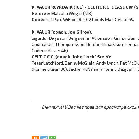
K. VALUR REYKJAVIK (ICL) - CELTIC F.C. GLASGOW (S
Referee:
Malcolm Wright (NIR)
Goals
: 0-1 Paul Wilson 06; 0-2 Roddy MacDonald 65.
K. VALUR (coach: Joe Gilroy):
Sigurdur Dagsson, Bergsveinn Alfonsson, Grímur Sæmu
Gudmundur Thorbjörnsson, Hördur Hilmarsson, Hermann 
Gudmundsson 46).
CELTIC F.C. (coach: John “Jock” Stein):
Peter Latchford, Danny McGrain, Andy Lynch, Pat McC
(Ronnie Glavin 80), Jackie McNamara, Kenny Dalglish, 
Внимание! У Вас нет прав для просмотра скрыт