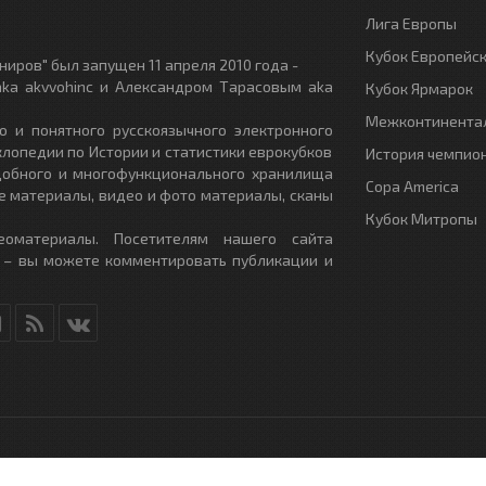
Лига Европы
Кубок Европейс
иров" был запущен 11 апреля 2010 года -
ka akvvohinc и Александром Тарасовым aka
Кубок Ярмарок
Межконтинентал
о и понятного русскоязычного электронного
клопедии по Истории и статистики еврокубков
История чемпио
удобного и многофункционального хранилища
Copa America
е материалы, видео и фото материалы, сканы
Кубок Митропы
еоматериалы. Посетителям нашего сайта
 – вы можете комментировать публикации и
RU
- All Rights Reserved.