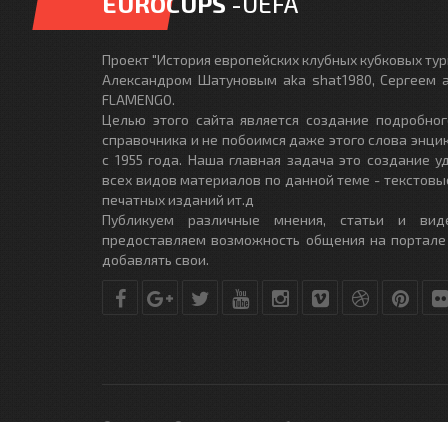
EUROCUPS
-UEFA
Проект "История европейских клубных кубковых турн
Александром Шатуновым aka shat1980, Сергеем a
FLAMENGO.
Целью этого сайта является создание подробног
справочника и не побоимся даже этого слова энци
с 1955 года. Наша главная задача это создание 
всех видов материалов по данной теме - текстовы
печатных изданий ит.д
Публикуем различные мнения, статьи и вид
предоставляем возможность общения на портале
добавлять свои.
© Copyright © 2010-2017. Разработано студией
DLE-THEME.