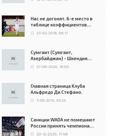
Нас не догонят. 6-е место в
таблице коэффициентов
УЕФА остаётся за Россией
23-02-2018, 08:17
Сумгаит (Сумгаит,
Азербайджан) - Шкендия
(Тетово, Северная
27-08-2020, 18:00
Македония) - 0:2 (0:0)
Главная страница Клуба
Альфредо Ди Стефано.
7-08-2015, 09:29
Санкции WADA не помешают
России принять чемпионат
Европы и финал Лиги
20-12-2020, 17:48