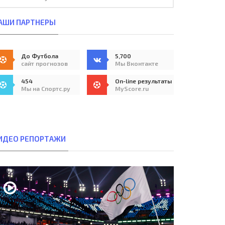
АШИ ПАРТНЕРЫ
До Футбола
5,700
сайт прогнозов
Мы Вконтакте
454
On-line результаты
Мы на Спортс.ру
MyScore.ru
ИДЕО РЕПОРТАЖИ