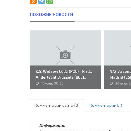
ПОХОЖИЕ НОВОСТИ
K.S. Widzew Łódź (POL) - R.S.C.
472. Arsena
Anderlecht Brussels (BEL)..
Madrid (ESP)
16-сен, 08:53
26-апр, 2
Комментарии сайта (0)
Комментарии ВК
Информация