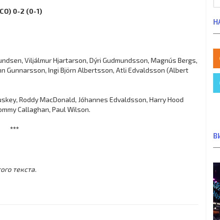
CO) 0-2 (0-1)
Н
ndsen, Viljálmur Hjartarson, Dýri Gudmundsson, Magnús Bergs,
Gunnarsson, Ingi Björn Albertsson, Atli Edvaldsson (Albert
luskey, Roddy MacDonald, Jóhannes Edvaldsson, Harry Hood
Tommy Callaghan, Paul Wilson.
***
В
ого текста.