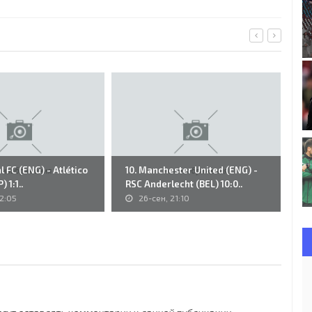
l FC (ENG) - Atlético
10. Manchester United (ENG) -
18
 1:1..
RSC Anderlecht (BEL) 10:0..
Le
2:05
26-сен, 21:10