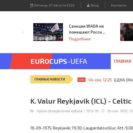
Пятница, 07 августа 2026
Вход
Контакты
Санкции WADA не
помешают России
принять
Подробнее
чемпионат
Европы и финал
Лиги чемпионов.
EUROCUPS
-UEFA
ГЛАВНАЯ
ГЛАВНЫЕ НОВОСТИ
04-сен, 12:25
ЦДКА (Мос
NEW
K. Valur Reykjavik (ICL) - Celtic
Кубок обладателей кубков
/
1975-76
16-сен, 1975, 1
16-09-1975; Reykjavik; 19:30; Laugardalsvöllur; Att: 9.0