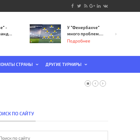
е" -
У "Фенербахче"
манда
много проблем.
инает
Но он опасен для
Подробнее
й-офф
"Зенита"
ы
ОНАТЫ СТРАНЫ
ДРУГИЕ ТУРНИРЫ
ОИСК ПО САЙТУ