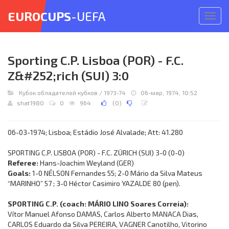
EUROCUPS
-UEFA
Откр
меню
Sporting C.P. Lisboa (POR) - F.C.
Z&#252;rich (SUI) 3:0
Кубок обладателей кубков
/
1973-74
06-мар, 1974, 10:52
shat1980
0
964
(
0
)
06-03-1974; Lisboa; Estádio José Alvalade; Att: 41.280
SPORTING C.P. LISBOA (POR) - F.C. ZÜRICH (SUI) 3-0 (0-0)
Referee:
Hans-Joachim Weyland (GER)
Goals:
1-0 NÉLSON Fernandes 55; 2-0 Mário da Silva Mateus
“MARINHO” 57 ; 3-0 Héctor Casimiro YAZALDE 80 (pen).
SPORTING C.P. (coach: MÁRIO LINO Soares Correia):
Vítor Manuel Afonso DAMAS, Carlos Alberto MANACA Dias,
CARLOS Eduardo da Silva PEREIRA, VAGNER Canotilho, Vitorino