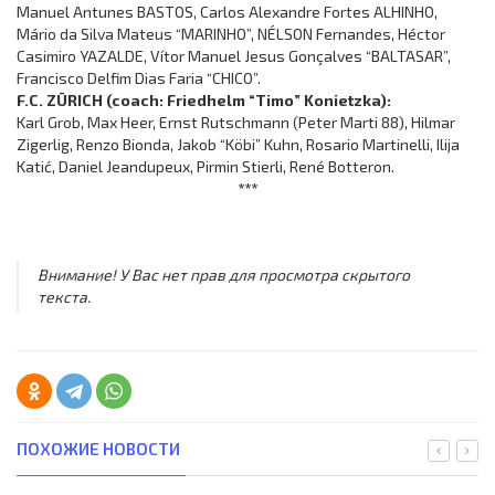
Manuel Antunes BASTOS, Carlos Alexandre Fortes ALHINHO,
Mário da Silva Mateus “MARINHO”, NÉLSON Fernandes, Héctor
Casimiro YAZALDE, Vítor Manuel Jesus Gonçalves “BALTASAR”,
Francisco Delfim Dias Faria “CHICO”.
F.C. ZÜRICH (coach: Friedhelm “Timo” Konietzka):
Karl Grob, Max Heer, Ernst Rutschmann (Peter Marti 88), Hilmar
Zigerlig, Renzo Bionda, Jakob “Köbi” Kuhn, Rosario Martinelli, Ilija
Katić, Daniel Jeandupeux, Pirmin Stierli, René Botteron.
***
Внимание! У Вас нет прав для просмотра скрытого
текста.
ПОХОЖИЕ НОВОСТИ