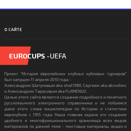
О САЙТЕ
EUROCUPS
-UEFA
Проект "История европейских клубных кубковых турниров"
был запущен 11 апреля 2010 года -
Александром Шатуновым aka shat1980, Сергеем aka akvvohinc
и Александром Тарасовым aka FLAMENGO.
Целью этого сайта является создание подробного и понятного
русскоязычного электронного справочника и не побоимся
даже этого слова энциклопедии по Истории и статистики
еврокубков с 1955 года. Наша главная задача это создание
удобного и многофункционального хранилища всех видов
материалов по данной теме - текстовые материалы, видео и