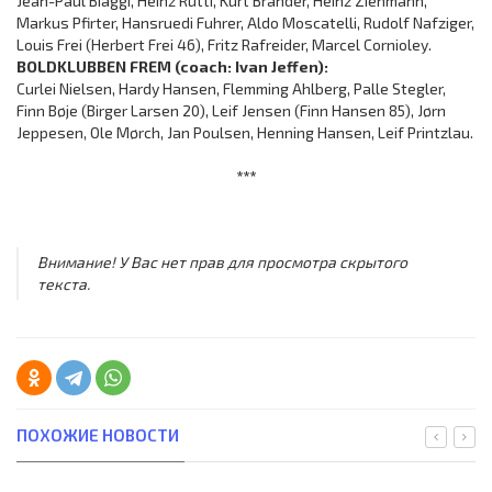
Jean-Paul Biaggi, Heinz Rütti, Kurt Brander, Heinz Ziehmann,
Markus Pfirter, Hansruedi Fuhrer, Aldo Moscatelli, Rudolf Nafziger,
Louis Frei (Herbert Frei 46), Fritz Rafreider, Marcel Cornioley.
BOLDKLUBBEN FREM (coach: Ivan Jeffen):
Curlei Nielsen, Hardy Hansen, Flemming Ahlberg, Palle Stegler,
Finn Bøje (Birger Larsen 20), Leif Jensen (Finn Hansen 85), Jørn
Jeppesen, Ole Mørch, Jan Poulsen, Henning Hansen, Leif Printzlau.
***
Внимание! У Вас нет прав для просмотра скрытого
текста.
ПОХОЖИЕ НОВОСТИ