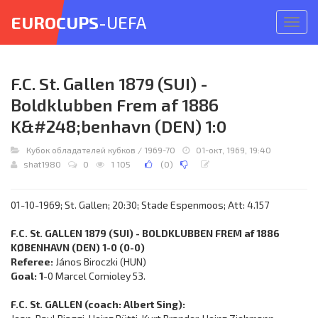
EUROCUPS
-UEFA
Откр
меню
F.C. St. Gallen 1879 (SUI) -
Boldklubben Frem af 1886
K&#248;benhavn (DEN) 1:0
Кубок обладателей кубков
/
1969-70
01-окт, 1969, 19:40
shat1980
0
1 105
(
0
)
01-10-1969; St. Gallen; 20:30; Stade Espenmoos; Att: 4.157
F.C. St. GALLEN 1879 (SUI) - BOLDKLUBBEN FREM af 1886
KØBENHAVN (DEN) 1-0 (0-0)
Referee:
János Biroczki (HUN)
Goal: 1
-0 Marcel Cornioley 53.
F.C. St. GALLEN (coach: Albert Sing):